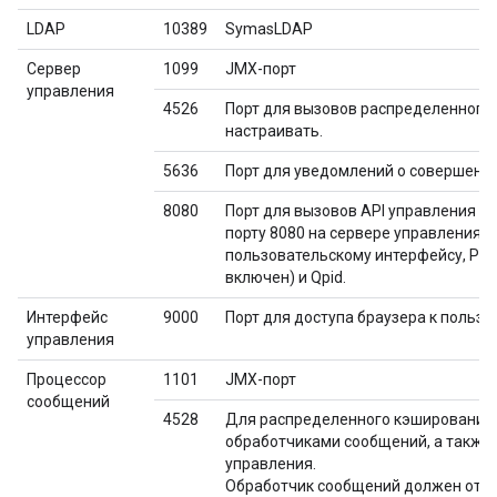
LDAP
10389
SymasLDAP
Сервер
1099
JMX-порт
управления
4526
Порт для вызовов распределенного 
настраивать.
5636
Порт для уведомлений о совершени
8080
Порт для вызовов API управления Ed
порту 8080 на сервере управления:
пользовательскому интерфейсу, Post
включен) и Qpid.
Интерфейс
9000
Порт для доступа браузера к польз
управления
Процессор
1101
JMX-порт
сообщений
4528
Для распределенного кэширования 
обработчиками сообщений, а также 
управления.
Обработчик сообщений должен откры