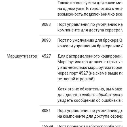
Также используется для связи межд
на одном узле. В топологиях с неск
возможность подключения ко всем б
8083
Порт управления по умолчанию на с
компоненте для доступа сервера уп
8090
Порт по умолчанию для брокера Qpid
консоли управления брокера или AP
Маршрутизатор
4527
Для распределенного кэширования 
Маршрутизатор должен открыть порт
у вас несколько маршрутизаторов, о
через порт 4527 (на схеме выше по
петлевой стрелкой).
Хотя это не обязательно, вы можете
для доступа
любого обработчика со
увидеть сообщения об ошибках в ф
8081
Порт управления по умолчанию для
на компоненте для доступа сервера
15999
Порт проверки работоспособности. 