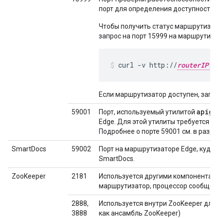
порт для определения доступности 
Чтобы получить статус маршрутизат
запрос на порт 15999 на маршрутиза
curl -v http://
routerIP
Если маршрутизатор доступен, запр
apige
59001
Порт, используемый утилитой
Edge. Для этой утилиты требуется д
Подробнее о порте 59001 см. в разд
SmartDocs
59002
Порт на маршрутизаторе Edge, куда
SmartDocs.
ZooKeeper
2181
Используется другими компонентами
маршрутизатор, процессор сообщений
2888,
Используется внутри ZooKeeper для
3888
как ансамбль ZooKeeper)