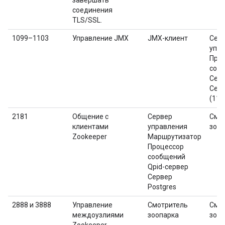
завершать
соединения
TLS/SSL.
1099–1103
Управление JMX
JMX-клиент
Сер
упра
Про
сооб
Серв
Серв
(110
2181
Общение с
Сервер
Смо
клиентами
управления
зооп
Zookeeper
Маршрутизатор
Процессор
сообщений
Qpid-сервер
Сервер
Postgres
2888 и 3888
Управление
Смотритель
Смо
междоузлиями
зоопарка
зооп