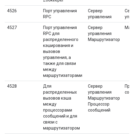
Zookeeper
4526
Порт управления
Сервер
Сер
RPC
управления
упр
4527
Порт управления
Сервер
Мар
RPC для
управления
распределенного
Маршрутизатор
кэширования и
вызовов
управления, а
также для связи
между
маршрутизаторами
4528
Для
Сервер
Про
распределенных
управления
соо
вызовов кэша
Маршрутизатор
между
Процессор
процессорами
сообщений
сообщений и для
связи с
маршрутизатором