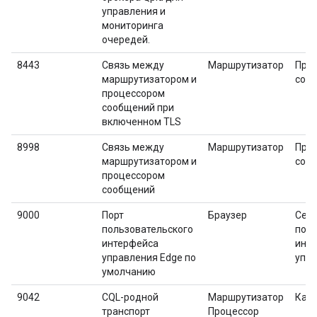
управления и
мониторинга
очередей.
8443
Связь между
Маршрутизатор
Про
маршрутизатором и
соо
процессором
сообщений при
включенном TLS
8998
Связь между
Маршрутизатор
Про
маршрутизатором и
соо
процессором
сообщений
9000
Порт
Браузер
Сер
пользовательского
поль
интерфейса
инт
управления Edge по
упр
умолчанию
9042
CQL-родной
Маршрутизатор
Кас
транспорт
Процессор