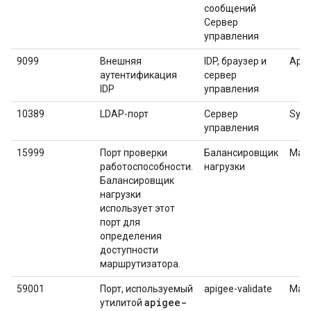
сообщений
Сервер
управления
9099
Внешняя
IDP, браузер и
Apig
аутентификация
сервер
IDP
управления
10389
LDAP-порт
Сервер
Sym
управления
15999
Порт проверки
Балансировщик
Мар
работоспособности.
нагрузки
Балансировщик
нагрузки
использует этот
порт для
определения
доступности
маршрутизатора.
59001
Порт, используемый
apigee-validate
Мар
apigee-
утилитой