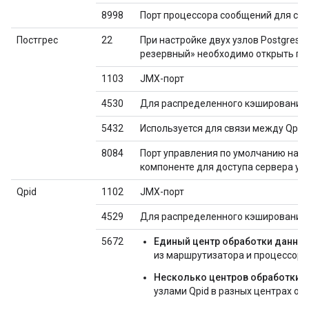
8998
Порт процессора сообщений для св
Постгрес
22
При настройке двух узлов Postgres
резервный» необходимо открыть пор
1103
JMX-порт
4530
Для распределенного кэширования 
5432
Используется для связи между Qpid
8084
Порт управления по умолчанию на се
компоненте для доступа сервера уп
Qpid
1102
JMX-порт
4529
Для распределенного кэширования 
5672
Единый центр обработки данны
из маршрутизатора и процессора 
Несколько центров обработки 
узлами Qpid в разных центрах об