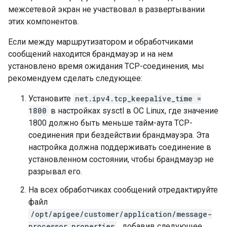
межсетевой экран не участвовал в развертывании
этих компонентов.
Если между маршрутизатором и обработчиками
сообщений находится брандмауэр и на нем
установлено время ожидания TCP-соединения, мы
рекомендуем сделать следующее:
Установите
net.ipv4.tcp_keepalive_time =
1800
в настройках sysctl в ОС Linux, где значение
1800 должно быть меньше тайм-аута TCP-
соединения при бездействии брандмауэра. Эта
настройка должна поддерживать соединение в
установленном состоянии, чтобы брандмауэр не
разрывал его.
На всех обработчиках сообщений отредактируйте
файл
/opt/apigee/customer/application/message-
processor.properties
, добавив следующее