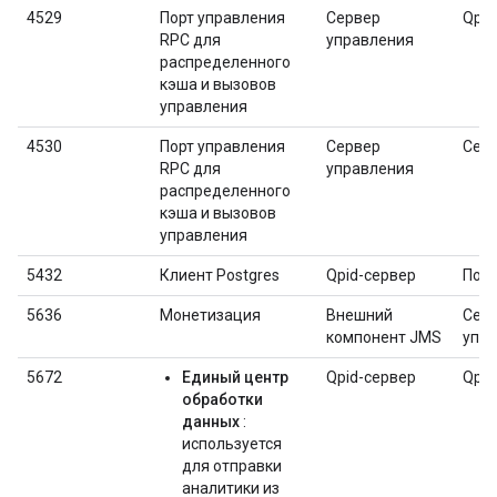
4529
Порт управления
Сервер
Qpid
RPC для
управления
распределенного
кэша и вызовов
управления
4530
Порт управления
Сервер
Серв
RPC для
управления
распределенного
кэша и вызовов
управления
5432
Клиент Postgres
Qpid-сервер
Пост
5636
Монетизация
Внешний
Сер
компонент JMS
упр
5672
Единый центр
Qpid-сервер
Qpid
обработки
данных
:
используется
для отправки
аналитики из