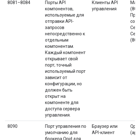
8081–8084
Порты API
Клиенты API
Мар
компонентов,
управления
(808
используемые для
Про
отправки API-
сооб
запросов
Серв
непосредственно к
Серв
отдельным
(808
компонентам.
Каждый компонент
открывает свой
порт; точный
используемый порт
зависит от
конфигурации, но
должен быть
открыт на
компоненте для
доступа сервера
управления.
8090
Порт управления по
Браузер или
Qpid
умолчанию для
API-клиент
(api
брокера Qpid для