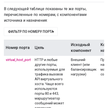
В следующей таблице показаны те же порты,
перечисленные по номерам, с компонентами
источника и назначения:
ФИЛЬТР ПО НОМЕРУ ПОРТА
Исходный
Ком
Номер порта
Цель
компонент
наз
virtual_host_port
HTTP и любые
Внешний
Про
другие порты,
клиент (или
на
используемые для
балансировщик
мар
трафика вызовов
нагрузки)
соо
API виртуального
хоста. Чаще всего
используются
порты 80 и 443;
маршрутизатор
сообщений может