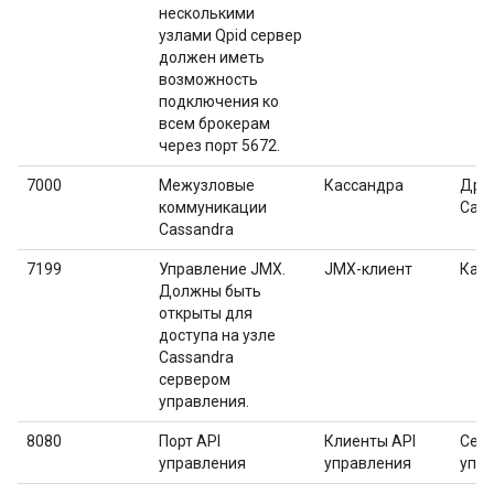
несколькими
узлами Qpid сервер
должен иметь
возможность
подключения ко
всем брокерам
через порт 5672.
7000
Межузловые
Кассандра
Друг
коммуникации
Cass
Cassandra
7199
Управление JMX.
JMX-клиент
Кас
Должны быть
открыты для
доступа на узле
Cassandra
сервером
управления.
8080
Порт API
Клиенты API
Сер
управления
управления
упр