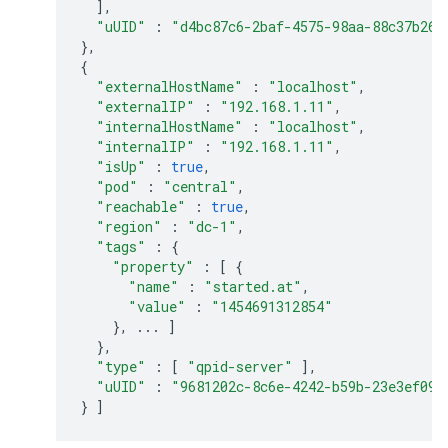
],
"uUID"
:
"d4bc87c6-2baf-4575-98aa-88c37b260
},
{
"externalHostName"
:
"localhost"
,
"externalIP"
:
"192.168.1.11"
,
"internalHostName"
:
"localhost"
,
"internalIP"
:
"192.168.1.11"
,
"isUp"
:
true
,
"pod"
:
"central"
,
"reachable"
:
true
,
"region"
:
"dc-1"
,
"tags"
:
{
"property"
:
[
{
"name"
:
"started.at"
,
"value"
:
"1454691312854"
},
...
]
},
"type"
:
[
"qpid-server"
],
"uUID"
:
"9681202c-8c6e-4242-b59b-23e3ef092
}
]