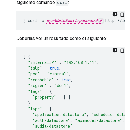
siguiente comando
curl
:
curl -u 
sysAdminEmail:password
 http://loc
Deberías ver un resultado como el siguiente:
[
{
"internalIP"
:
"192.168.1.11"
,
"isUp"
:
true
,
"pod"
:
"central"
,
"reachable"
:
true
,
"region"
:
"dc-1"
,
"tags"
:
{
"property"
:
[
]
},
"type"
:
[
"application-datastore"
,
"scheduler-datas
"auth-datastore"
,
"apimodel-datastore"
,
"
"audit-datastore"