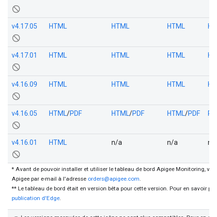
not_interested
v4.17.05
HTML
HTML
HTML
HT
not_interested
v4.17.01
HTML
HTML
HTML
HT
not_interested
v4.16.09
HTML
HTML
HTML
HT
not_interested
v4.16.05
HTML
/
PDF
HTML
/
PDF
HTML
/
PDF
PD
not_interested
v4.16.01
HTML
n/a
n/a
n/
not_interested
* Avant de pouvoir installer et utiliser le tableau de bord Apigee Monitoring, vo
Apigee par e-mail à l'adresse
orders@apigee.com
.
** Le tableau de bord était en version bêta pour cette version. Pour en savoir plu
publication d'Edge
.