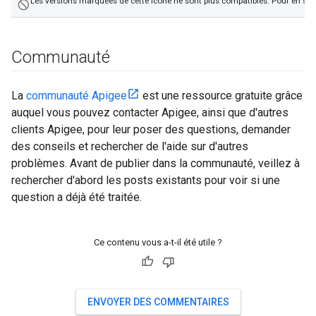
Les versions marquées de cette icône ne sont plus compatibles. Pour en savo
not_interested
Communauté
La
communauté Apigee
est une ressource gratuite grâce
auquel vous pouvez contacter Apigee, ainsi que d'autres
clients Apigee, pour leur poser des questions, demander
des conseils et rechercher de l'aide sur d'autres
problèmes. Avant de publier dans la communauté, veillez à
rechercher d'abord les posts existants pour voir si une
question a déjà été traitée.
Ce contenu vous a-t-il été utile ?
ENVOYER DES COMMENTAIRES