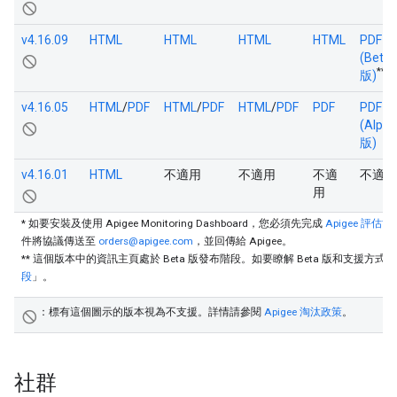
not_interested
v4.16.09
HTML
HTML
HTML
HTML
PDF
(Beta
not_interested
**
版)
v4.16.05
HTML
/
PDF
HTML
/
PDF
HTML
/
PDF
PDF
PDF
(Alpha
not_interested
版)
v4.16.01
HTML
不適用
不適用
不適
不適用
用
not_interested
* 如要安裝及使用 Apigee Monitoring Dashboard，您必須先完成
Apigee 評估協議
件將協議傳送至
orders@apigee.com
，並回傳給 Apigee。
** 這個版本中的資訊主頁處於 Beta 版發布階段。如要瞭解 Beta 版和支援方式
段
」。
：標有這個圖示的版本視為不支援。詳情請參閱
Apigee 淘汰政策
。
not_interested
社群