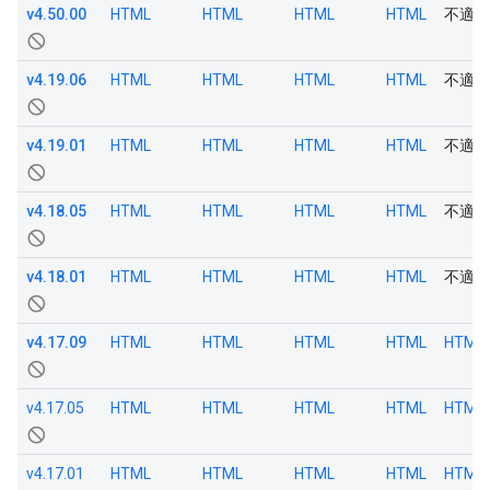
v4.50.00
HTML
HTML
HTML
HTML
不適用
not_interested
v4.19.06
HTML
HTML
HTML
HTML
不適用
not_interested
v4.19.01
HTML
HTML
HTML
HTML
不適用
not_interested
v4.18.05
HTML
HTML
HTML
HTML
不適用
not_interested
v4.18.01
HTML
HTML
HTML
HTML
不適用
not_interested
v4.17.09
HTML
HTML
HTML
HTML
HTML
not_interested
v4.17.05
HTML
HTML
HTML
HTML
HTML
not_interested
v4.17.01
HTML
HTML
HTML
HTML
HTML