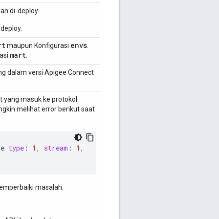
an di-deploy.
-deploy.
rt
envs
maupun Konfigurasi
.
mart
rasi
.
ung dalam versi Apigee Connect
et yang masuk ke protokol
in melihat error berikut saat
me
type
:
1
,
stream
:
1
,
memperbaiki masalah: