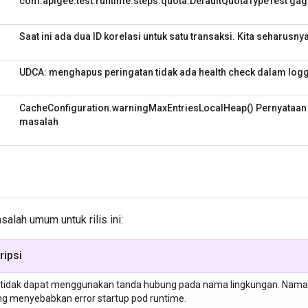
com.apigee.test.runtime.steps.quota.DefaultQuotaTypeTest gaga
Saat ini ada dua ID korelasi untuk satu transaksi. Kita seharusny
UDCA: menghapus peringatan tidak ada health check dalam log
CacheConfiguration.warningMaxEntriesLocalHeap() Pernyataan
masalah
alah umum untuk rilis ini:
ripsi
tidak dapat menggunakan tanda hubung pada nama lingkungan. Nama
g menyebabkan error startup pod runtime.