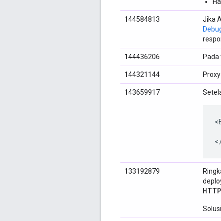
Ha
144584813
Jika 
Debug
respon
144436206
Pada 
144321144
Proxy
143659917
Setel
<
 
<
133192879
Ringk
deplo
HTTP
Solus