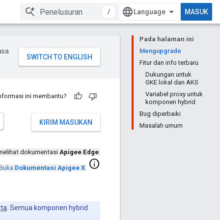
/
MASUK
Pada halaman ini
asa
Mengupgrade
Fitur dan info terbaru
Dukungan untuk
GKE lokal dan AKS
Variabel proxy untuk
nformasi ini membantu?
komponen hybrid
Bug diperbaiki
KIRIM MASUKAN
Masalah umum
melihat dokumentasi
Apigee Edge
.
info
Buka
Dokumentasi Apigee X
.
ta
. Semua komponen hybrid