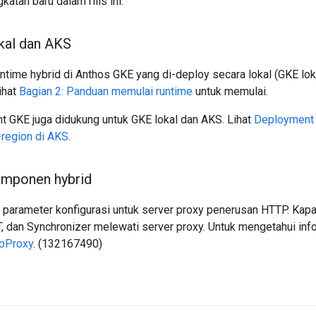
katan baru dalam rilis ini:
kal dan AKS
untime hybrid di Anthos GKE yang di-deploy secara lokal (GKE lo
ihat
Bagian 2: Panduan memulai runtime
untuk memulai.
t GKE juga didukung untuk GKE lokal dan AKS. Lihat
Deployment 
region di AKS
.
komponen hybrid
 parameter konfigurasi untuk server proxy penerusan HTTP. Kap
dan Synchronizer melewati server proxy. Untuk mengetahui info
tpProxy
. (132167490)