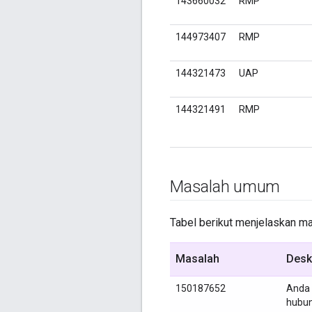
143660032
RMP
144973407
RMP
144321473
UAP
144321491
RMP
Masalah umum
Tabel berikut menjelaskan mas
Masalah
Desk
150187652
Anda 
hubun