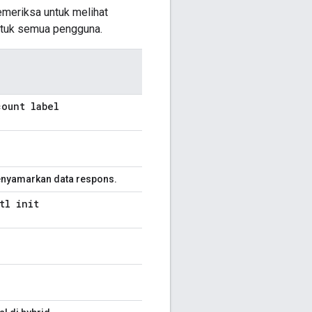
memeriksa untuk melihat
untuk semua pengguna.
count label
enyamarkan data respons.
tl init