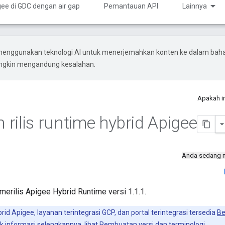
ee di GDC dengan air gap
Pemantauan API
Lainnya
menggunakan teknologi AI untuk menerjemahkan konten ke dalam bah
ungkin mengandung kesalahan.
Apakah i
n rilis runtime hybrid Apigee
Anda sedang 
merilis Apigee Hybrid Runtime versi 1.1.1.
rid Apigee, layanan terintegrasi GCP, dan portal terintegrasi tersedia
Be
uk informasi selengkapnya, lihat
Pembuatan versi dan terminologi
.