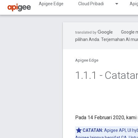
Apigee Edge
Cloud Pribadi
Apig
Google 
pilihan Anda. Terjemahan AI m
Apigee Edge
1
.
1
.
1 - Catata
Pada 14 Februari 2020, kami 
CATATAN:
Apigee API, UI hyb
Apigee lainnya bersifat GA. Unt