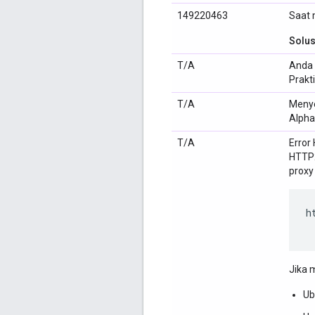
149220463
Saat 
Solus
T/A
Anda 
Prakt
T/A
Meny
Alpha
T/A
Error
HTTP2
proxy 
h
Jika 
Ub