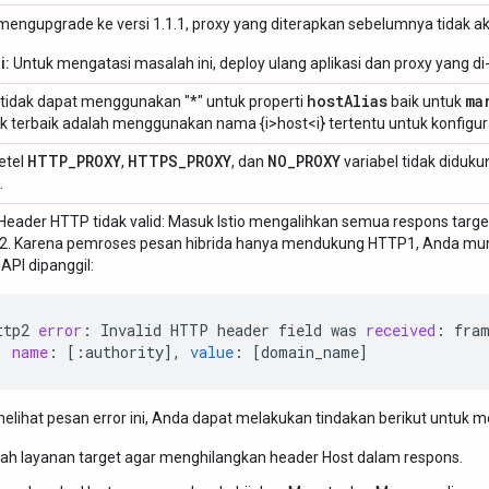
mengupgrade ke versi 1.1.1, proxy yang diterapkan sebelumnya tidak ak
i:
Untuk mengatasi masalah ini, deploy ulang aplikasi dan proxy yang di
host
Alias
ma
tidak dapat menggunakan "*" untuk properti
baik untuk
ik terbaik adalah menggunakan nama {i>host<i} tertentu untuk konfigu
HTTP
_
PROXY
HTTPS
_
PROXY
NO
_
PROXY
etel
,
, dan
variabel tidak diduk
.
 Header HTTP tidak valid: Masuk Istio mengalihkan semua respons targ
. Karena pemroses pesan hibrida hanya mendukung HTTP1, Anda mungk
API dipanggil:
ttp2
error
:
Invalid
HTTP
header
field
was
received
:
fra
name
:
[
:authority
]
,
value
:
[
domain_name
]
melihat pesan error ini, Anda dapat melakukan tindakan berikut untuk 
ah layanan target agar menghilangkan header Host dalam respons.