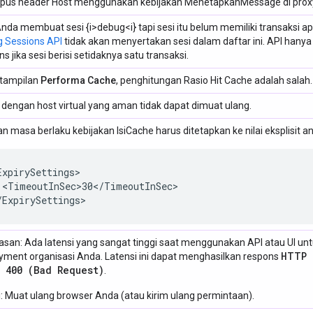
pus header Host menggunakan kebijakan MenetapkanMessage di proxy A
Anda membuat sesi {i>debug<i} tapi sesi itu belum memiliki transaksi 
 Sessions API
tidak akan menyertakan sesi dalam daftar ini. API hany
s jika sesi berisi setidaknya satu transaksi.
tampilan
Performa Cache
, penghitungan Rasio Hit Cache adalah salah.
 dengan host virtual
yang aman tidak dapat dimuat ulang.
an masa berlaku kebijakan IsiCache harus ditetapkan ke nilai eksplisit a
ExpirySettings>

 <TimeoutInSec>30</TimeoutInSec>

/ExpirySettings>
asan: Ada latensi yang sangat tinggi saat menggunakan API atau UI u
HTTP 
yment organisasi Anda. Latensi ini dapat menghasilkan respons
 400 (Bad Request)
.
i: Muat ulang browser Anda (atau kirim ulang permintaan).