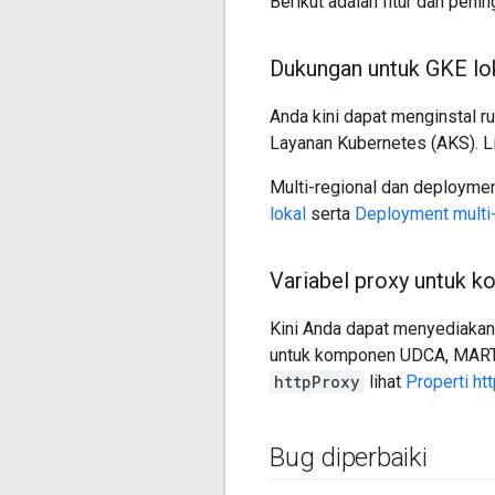
Berikut adalah fitur dan pening
Dukungan untuk GKE lo
Anda kini dapat menginstal r
Layanan Kubernetes (AKS). L
Multi-regional dan deploymen
lokal
serta
Deployment multi-
Variabel proxy untuk 
Kini Anda dapat menyediakan
untuk komponen UDCA, MART, 
httpProxy
lihat
Properti ht
Bug diperbaiki