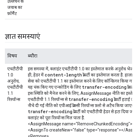
उल्लंघन के
जवाब का
फ़ॉर्मैट
ज्ञात समस्याएं
विषय
ब्यौरा
एचटीटीपी
इस समस्या में, क्लाइंट एचटीटीपी 1.0 का इस्तेमाल करके अनुरोध भेजता
content-length
1.0
ही, हेडर में
प्रॉपर्टी का इस्तेमाल करता है. हालांक
अनुरोध,
सेवा को एचटीटीपी 1.1 का इस्तेमाल करने के लिए कॉन्फ़िगर किया गया 
transfer-encoding
एचटीटीपी
यह चंक किए गए एन्कोडिंग के लिए
प्रॉपर्ट
1.1
इस स्थिति को मैनेज करने के लिए, AssignMessage नीति का इस्तेम
transfer-encoding
रिस्पॉन्स
एचटीटीपी 1.1 रिस्पॉन्स से
प्रॉपर्टी हटाई ज
नीचे दी गई नीति को एपीआई प्रॉक्सी रिस्पॉन्स फ़्लो से अटैच किया जाएगा. 
transfer-encoding
प्रॉपर्टी को एचटीटीपी हेडर से हटा दिया जात
क्लाइंट को पूरा रिस्पॉन्स मिल पाता है.
<AssignMessage name="RemoveChunkedEncoding">
<AssignTo createNew="false" type="response"></Assi
<Remove>