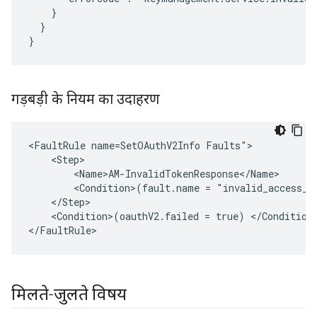
    }

  }

}
गड़बड़ी के नियम का उदाहरण
<FaultRule name=SetOAuthV2Info Faults">

    <Step>

        <Name>AM-InvalidTokenResponse</Name>

        <Condition>(fault.name = "invalid_access_to
    </Step>

    <Condition>(oauthV2.failed = true) </Condition>
</FaultRule>
मिलते-जुलते विषय