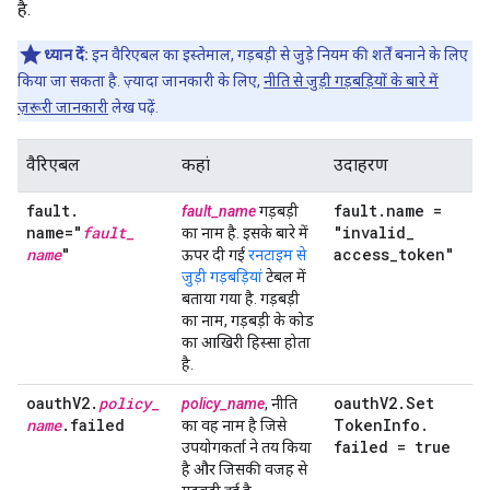
है.
ध्यान दें:
इन वैरिएबल का इस्तेमाल, गड़बड़ी से जुड़े नियम की शर्तें बनाने के लिए
किया जा सकता है. ज़्यादा जानकारी के लिए,
नीति से जुड़ी गड़बड़ियों के बारे में
ज़रूरी जानकारी
लेख पढ़ें.
वैरिएबल
कहां
उदाहरण
fault
.
fault
.
name =
fault_name
गड़बड़ी
name="
fault
_
"invalid
_
का नाम है. इसके बारे में
name
"
access
_
token"
ऊपर दी गई
रनटाइम से
जुड़ी गड़बड़ियां
टेबल में
बताया गया है. गड़बड़ी
का नाम, गड़बड़ी के कोड
का आखिरी हिस्सा होता
है.
oauth
V2
.
policy
_
oauth
V2
.
Set
policy_name
, नीति
name
.
failed
Token
Info
.
का वह नाम है जिसे
failed = true
उपयोगकर्ता ने तय किया
है और जिसकी वजह से