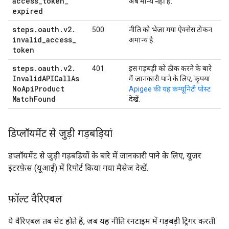
access
_
token
_
अब मान्य नहीं है.
expired
steps
.
oauth
.
v2
.
500
नीति को भेजा गया ऐक्सेस टोकन
invalid
_
access
_
अमान्य है.
token
steps
.
oauth
.
v2
.
401
इस गड़बड़ी को ठीक करने के बारे
Invalid
APICall
As
में जानकारी पाने के लिए, कृपया
No
Api
Product
Apigee की यह कम्यूनिटी पोस्ट
Match
Found
देखें.
डिप्लॉयमेंट से जुड़ी गड़बड़ियां
डप्लॉयमेंट से जुड़ी गड़बड़ियों के बारे में जानकारी पाने के लिए, यूज़र
इंटरफ़ेस (यूआई) में रिपोर्ट किया गया मैसेज देखें.
फ़ॉल्ट वैरिएबल
ये वैरिएबल तब सेट होते हैं, जब यह नीति रनटाइम में गड़बड़ी ट्रिगर करती