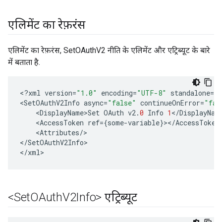
एलिमेंट का रेफ़रंस
एलिमेंट का रेफ़रंस, SetOAuthV2 नीति के एलिमेंट और एट्रिब्यूट के बारे
में बताता है.
<
?
xml
version
=
"1.0"
encoding
=
"UTF-8"
standalone
=
"
<
SetOAuthV2Info
async
=
"false"
continueOnError
=
"fal
<
DisplayName>Set
OAuth
v2
.
0
Info
1
<
/
DisplayNam
<
AccessToken
ref
=
{
some
-
variable
}
><
/
AccessToken
<
Attributes
/
>

<
/
SetOAuthV2Info
>

<
/
xml
>
<Set
OAuth
V2Info> एट्रिब्यूट