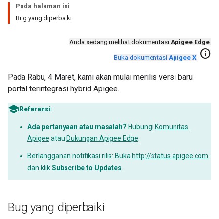
Pada halaman ini
Bug yang diperbaiki
Anda sedang melihat dokumentasi
Apigee Edge
.
info
Buka dokumentasi
Apigee X
.
Pada Rabu, 4 Maret, kami akan mulai merilis versi baru
portal terintegrasi hybrid Apigee.
Referensi
:
Ada pertanyaan atau masalah?
Hubungi
Komunitas
Apigee
atau
Dukungan Apigee Edge
.
Berlangganan notifikasi rilis: Buka
http://status.apigee.com
dan klik
Subscribe to Updates
.
Bug yang diperbaiki