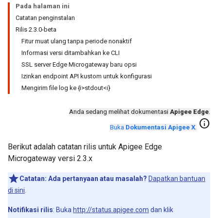
Pada halaman ini
Catatan penginstalan
Rilis 2.3.0-beta
Fitur muat ulang tanpa periode nonaktif
Informasi versi ditambahkan ke CLI
SSL server Edge Microgateway baru opsi
Izinkan endpoint API kustom untuk konfigurasi
Mengirim file log ke {i>stdout<i}
Anda sedang melihat dokumentasi
Apigee Edge
.
info
Buka
Dokumentasi Apigee X
.
Berikut adalah catatan rilis untuk Apigee Edge
Microgateway versi 2.3.x
Catatan:
Ada pertanyaan atau masalah?
Dapatkan bantuan
di sini
.
Notifikasi rilis
: Buka
http://status.apigee.com
dan klik