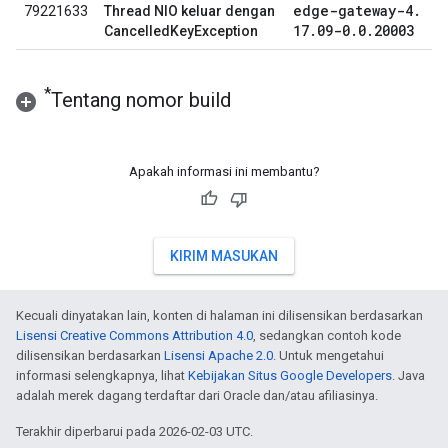
edge-gateway-4
.
79221633
Thread NIO keluar dengan
17
.
09-0
.
0
.
20003
CancelledKeyException
*
Tentang nomor build
Apakah informasi ini membantu?
KIRIM MASUKAN
Kecuali dinyatakan lain, konten di halaman ini dilisensikan berdasarkan
Lisensi Creative Commons Attribution 4.0
, sedangkan contoh kode
dilisensikan berdasarkan
Lisensi Apache 2.0
. Untuk mengetahui
informasi selengkapnya, lihat
Kebijakan Situs Google Developers
. Java
adalah merek dagang terdaftar dari Oracle dan/atau afiliasinya.
Terakhir diperbarui pada 2026-02-03 UTC.