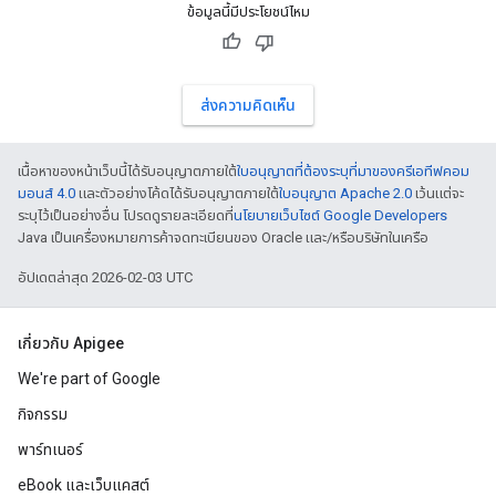
ข้อมูลนี้มีประโยชน์ไหม
ส่งความคิดเห็น
เนื้อหาของหน้าเว็บนี้ได้รับอนุญาตภายใต้
ใบอนุญาตที่ต้องระบุที่มาของครีเอทีฟคอม
มอนส์ 4.0
และตัวอย่างโค้ดได้รับอนุญาตภายใต้
ใบอนุญาต Apache 2.0
เว้นแต่จะ
ระบุไว้เป็นอย่างอื่น โปรดดูรายละเอียดที่
นโยบายเว็บไซต์ Google Developers
Java เป็นเครื่องหมายการค้าจดทะเบียนของ Oracle และ/หรือบริษัทในเครือ
อัปเดตล่าสุด 2026-02-03 UTC
เกี่ยวกับ Apigee
We're part of Google
กิจกรรม
พาร์ทเนอร์
eBook และเว็บแคสต์