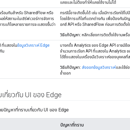
แคชและไม่ต้องทำให้แคชใช้งานไม่ได้
้พร้อมกันสำหรับ SharedFlow หรือ
กรณีนี้อาจเกิดขึ้นได้ เช่น เมื่อมีการเรียกใช้
ผลให้สถานะในเซิร์ฟเวอร์การจัดการ
โดยใช้การแก้ไขที่แตกต่างกัน เพื่อป้องกันปัญ
่งการแก้ไขหลายรายการจะแสดงขึ้นว่า
อกซี API หรือ SharedFlow ก่อนการติดตั้งใช
วิธีแก้ปัญหา:
หลีกเลี่ยงการติดตั้งใช้งานพร
 ที่แสดงใน
ข้อมูลวิเคราะห์ Edge
บางครั้ง Analytics ของ Edge API อาจมีข้อมู
กัน
จํานวนการเรียก API ที่แสดงใน Analytics ขอ
ได้ซึ่งแสดงในเครื่องมือวิเคราะห์ของบุคคลที่
วิธีแก้ปัญหา:
ส่งออกข้อมูลวิเคราะห์
และใช้ช่
ซ้ำออก
บเกี่ยวกับ UI ของ Edge
บายปัญหาที่ทราบเกี่ยวกับ UI ของ Edge
ปัญหาที่ทราบ