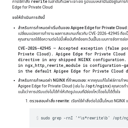
rewrite
การใช้คำสั่ง
ในลำดับที่เฉพาะเจาะจง รูปแบบเหล่านี้ไม่มีอยู่ใ
Edge for Private Cloud
ขอให้ดำเนินการดังนี้
สำหรับการกำหนดค่าเริ่มต้นของ Apigee Edge for Private Cloud:
เปลี่ยนแปลงการทำงาน ผลการสแกนเกี่ยวกับ CVE-2026-42945 ถือเป็น
คุณสามารถใช้ข้อความต่อไปนี้เพื่อบันทึกข้อยกเว้นนี้ในระบบการจัดการช่อ
CVE-2026-42945 — Accepted exception (false pos
Private Cloud). Apigee Edge for Private Cloud 
directive in any shipped NGINX configuration. 
in ngx_http_rewrite_module is configuration-ga
in the default Apigee Edge for Private Cloud 
สำหรับการกำหนดค่า NGINX ที่กำหนดเอง:
หากคุณแก้ไขไฟล์การกำหน
/opt/nginx
Apigee Edge for Private Cloud (เช่น ใน
) คุณควรทำ
แน่ใจว่าการปรับแต่งไม่ได้ทำให้เกิดรูปแบบที่มีช่องโหว่โดยไม่ได้ตั้งใจ
ตรวจสอบคำสั่ง rewrite:
เรียกใช้คำสั่งต่อไปนี้ในโหนด NGINX
sudo grep -rnI '^\s*rewrite\b' /opt/n