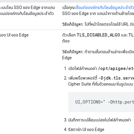
แลระบบโซน SSO ของ Edge จากแถบ
เมื่อคุณ
เชื่อมต่อองค์กรกับโซนข้อมูลประจำตั
กแมปองค์กรกับโซนข้อมูลประจำตัว
SSO ของ Edge จาก แถบนำทางด้านซ้ายโดยเลื
วิธีแก้ปัญหา:
ไปที่หน้าโดยตรงโดยใช้ URL ต่อ
TLS_DISABLED_ALGO
TL
ของ UI ของ Edge
ตัวเลือก
และ
ต้อง
วิธีแก้ปัญหา:
ทำตามขั้นตอนด้านล่างเพื่อเปิด
Edge
/opt/apigee/et
เปิดไฟล์กำหนดค่า
-Djdk.tls.serv
เพิ่มพร็อพเพอร์ตี้
Cipher Suite ที่คั่นด้วยคอมมาในรูปแบ
UI_OPTIONS=" -Dhttp.port
บันทึกการเปลี่ยนแปลงในไฟล์กำหนดค่า
รีสตาร์ท UI ของ Edge