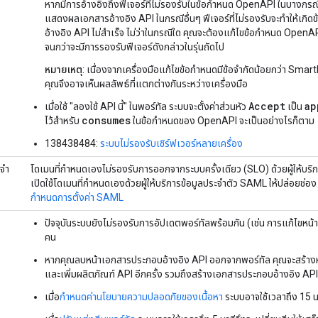
หากมีการอ้างอิงถึงฟีเจอร์ที่ไม่รองรับในข้อกำหนด OpenAPI ในบางกรณี 
แสดงผลเอกสารอ้างอิง API ในกรณีอื่นๆ ฟีเจอร์ที่ไม่รองรับจะทำให้เกิ
อ้างอิง API ไม่สำเร็จ ไม่ว่าในกรณีใด คุณจะต้องแก้ไขข้อกำหนด OpenAPI เ
จนกว่าจะมีการรองรับฟีเจอร์ดังกล่าวในรุ่นถัดไป
หมายเหตุ
: เนื่องจากเครื่องมือแก้ไขข้อกำหนดมีข้อจำกัดน้อยกว่า Sma
คุณจึงอาจเห็นผลลัพธ์ที่แตกต่างกันระหว่างเครื่องมือ
Accept
ap
เมื่อใช้ "ลองใช้ API นี้" ในพอร์ทัล ระบบจะตั้งค่าส่วนหัว
เป็น
consumes
ไว้สําหรับ
ในข้อกําหนดของ OpenAPI จะเป็นอย่างไรก็ตาม
138438484:
ระบบไม่รองรับเซิร์ฟเวอร์หลายเครื่อง
ะจำ
โดเมนที่กำหนดเองไม่รองรับการออกจากระบบครั้งเดียว (SLO) ด้วยผู้ให้บร
เปิดใช้โดเมนที่กำหนดเองด้วยผู้ให้บริการข้อมูลประจำตัว SAML ให้ปล่อยช่อ
กำหนดการตั้งค่า SAML
ปัจจุบันระบบยังไม่รองรับการอัปเดตพอร์ทัลพร้อมกัน (เช่น การแก้ไขหน้าเ
คน
หากคุณลบหน้าเอกสารประกอบอ้างอิง API ออกจากพอร์ทัล คุณจะสร้างหน้
และเพิ่มผลิตภัณฑ์ API อีกครั้ง รวมถึงสร้างเอกสารประกอบอ้างอิง API 
เมื่อ
กำหนดค่านโยบายความปลอดภัยของเนื้อหา
ระบบอาจใช้เวลาถึง 15 น