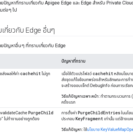
บายปัญหาที่ทราบเกี่ยวกับ Apigee Edge และ Edge สำหรับ Private Cloud
่นต่อๆ ไป
เกี่ยวกับ Edge อื่นๆ
บายปัญหาอื่นๆ ที่ทราบเกี่ยวกับ Edge
ปัญหาที่ทราบ
cachehit
cachehit
ส่งผลให้ค่า
ไม่ถูก
เมื่อใช้ตัวแปรโฟลว์
หลังนโยบาย
ส่งจุดแก้ไขข้อบกพร่องสำหรับลักษณะการท
จะสร้างออบเจ็กต์ DebugInfo ก่อนการเรียกก
วิธีแก้ปัญหาเฉพาะหน้า:
ทำตามกระบวนการ (โทร
ครั้งแรก
Purge
Child
PurgeChildEntries
 InvalidateCache
การตั้งค่า
ในนโยบ
KeyFragment
ิง" ไม่ทํางานอย่างถูกต้อง
ประกอบ
เท่านั้น แต่ล้างแค
วิธีแก้ปัญหา:
ใช้
นโยบาย KeyValueMapOpe