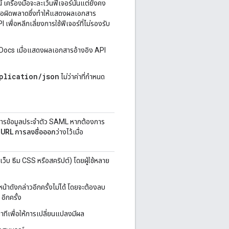
เครื่องมือจะละเว้นฟีเจอร์นั้นแต่ยังคง
ดข้อผิดพลาดซึ่งทำให้แสดงผลเอกสาร
พื่อหลีกเลี่ยงการใช้ฟีเจอร์ที่ไม่รองรับ
rtDocs เมื่อแสดงผลเอกสารอ้างอิง API
plication/json
ไม่ว่าค่าที่กําหนด
ิการข้อมูลประจำตัว SAML หากต้องการ
ง
URL การลงชื่อออก
ว่างไว้เมื่อ
ว็บ ธีม CSS หรือสคริปต์) โดยผู้ใช้หลาย
าดังกล่าวอีกครั้งไม่ได้ โดยจะต้องลบ
อีกครั้ง
าทีเพื่อให้การเปลี่ยนแปลงมีผล