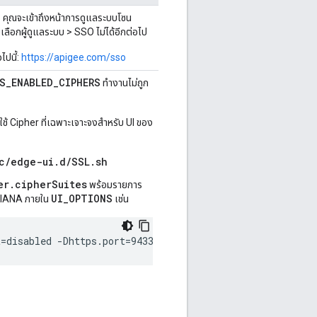
ว
คุณจะเข้าถึงหน้าการดูแลระบบโซน
อกผู้ดูแลระบบ > SSO ไม่ได้อีกต่อไป
ไปนี้:
https://apigee.com/sso
S_ENABLED_CIPHERS
ทำงานไม่ถูก
ใช้ Cipher ที่เฉพาะเจาะจงสำหรับ UI ของ
c/edge-ui.d/SSL.sh
er.cipherSuites
พร้อมรายการ
UI_OPTIONS
บ IANA ภายใน
เช่น
=disabled -Dhttps.port=9433 -Dhttps.keyStoreType=JKS -D