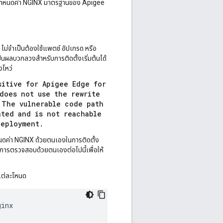
นการกำหนดค่า NGINX มาตรฐานของ Apigee
ไม่จำเป็นต้องใช้แพตช์ อัปเกรด หรือ
ผลบวกลวงสำหรับการติดตั้งเริ่มต้นได้
งโหว่
itive for Apigee Edge for 
does not use the rewrite 
The vulnerable code path 
ted and is not reachable 
deployment.
ดค่า NGINX ด้วยตนเองในการติดตั้ง
การตรวจสอบด้วยตนเองต่อไปนี้เพื่อให้
 แต่ละโหนด
ginx