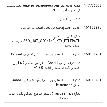
147736003
مكتبة قديمة على enterprise.apigee.com كانت تتسبب
في حدوث أمان. المشاكل.
تم تحديث المكتبة.
161858295
حدثت أخطاء إملائية في بعض المتغيّرات الصامتة.
متغيّر التثبيت التلقائي
SSO_JWT_SIGNING_KEY_FILEPATH
لم يعد به
أخطاء إملائية.
160951701
تعذّر تثبيت mTLS بسبب إصدار ثنائي قديم من Consul.
تمّت ترقية برنامج Consul الثنائي من الإصدار 1.6.2 إلى
الإصدار الأحدث الإصدار الثابت، v1.8.0.
160916451
تعذّر تثبيت mTLS بسبب عدم توفّر إدخال لدى Consul
bindaddr
الحقل
.
يعالج apigee-mtls الآن بشكل صحيح الخوادم ذات واجهات
الشبكات المتعددة .