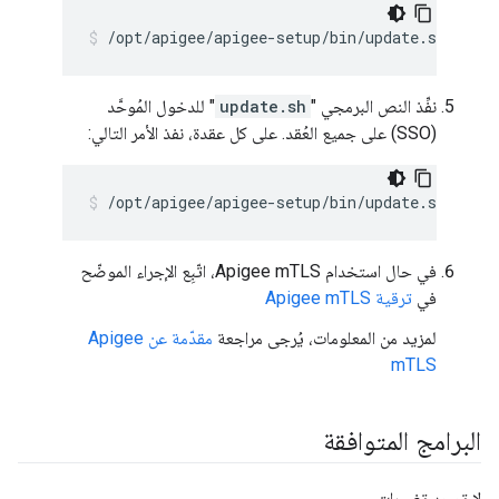
/opt/apigee/apigee-setup/bin/update.sh -c ui
نفِّذ النص البرمجي "
update.sh
" للدخول المُوحَّد
(SSO) على جميع العُقد. على كل عقدة، نفذ الأمر التالي:
/opt/apigee/apigee-setup/bin/update.sh -c ss
في حال استخدام Apigee mTLS، اتّبِع الإجراء الموضّح
في
ترقية Apigee mTLS
لمزيد من المعلومات، يُرجى مراجعة
مقدّمة عن Apigee
mTLS
البرامج المتوافقة
لا توجد تغييرات.