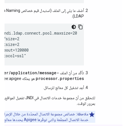
LDAP).
.jndi.ldap.connect.pool.maxsize=20

efsize=2

itsize=2

meout=120000

rotocol=ssl"
omer/application/message-
تأكَّد من أنّ الملف
processor.properties
هو يملكه apigee:apigee.
أعِد تشغيل كل معالج للرسائل.
بمرور الوقت.
ملاحظة:
خدمة الاتصال المجمَّعة والتي توفّرها Apigee يحددها معالج الرسائل.