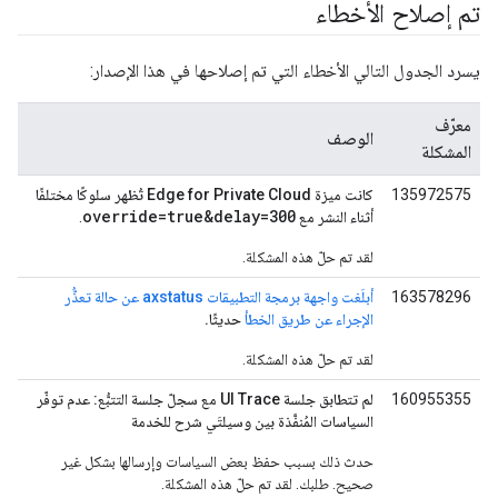
تم إصلاح الأخطاء
يسرد الجدول التالي الأخطاء التي تم إصلاحها في هذا الإصدار:
معرّف
الوصف
المشكلة
135972575
كانت ميزة Edge for Private Cloud تُظهر سلوكًا مختلفًا
override=true&delay=300
أثناء النشر مع
.
لقد تم حلّ هذه المشكلة.
163578296
أبلَغت واجهة برمجة التطبيقات axstatus عن حالة تعذُّر
الإجراء عن طريق الخطأ
حديثًا.
لقد تم حلّ هذه المشكلة.
160955355
لم تتطابق جلسة UI Trace مع سجلّ جلسة التتبُّع: عدم توفّر
السياسات المُنفَّذة بين وسيلتَي شرح للخدمة
حدث ذلك بسبب حفظ بعض السياسات وإرسالها بشكل غير
صحيح. طلبك. لقد تم حلّ هذه المشكلة.