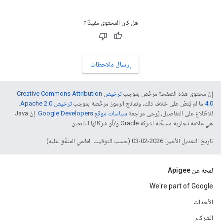
هل كان المحتوى مفيدًا؟
إرسال ملاحظات
إنّ محتوى هذه الصفحة مرخّص بموجب
ترخيص Creative Commons Attribution
4.0‏
ما لم يُنصّ على خلاف ذلك، ونماذج الرموز مرخّصة بموجب
ترخيص Apache 2.0‏
.
للاطّلاع على التفاصيل، يُرجى مراجعة
سياسات موقع Google Developers‏
. إنّ Java
هي علامة تجارية مسجَّلة لشركة Oracle و/أو شركائها التابعين.
تاريخ التعديل الأخير: 2026-02-03 (حسب التوقيت العالمي المتفَّق عليه)
لمحة عن Apigee
We're part of Google
الأحداث
الشركاء