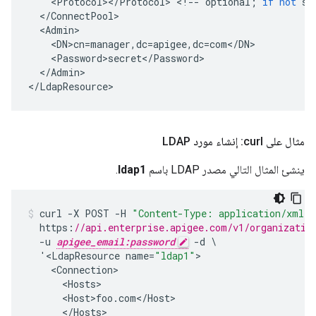
<
Protocol
><
/
Protocol
>
<
!
--
optional
;
if
not
se
<
/
ConnectPool
<
Admin
<
DN>cn
=
manager
,
dc
=
apigee
,
dc
=
com
<
/
DN
<
Password>secret
<
/
Password
<
/
Admin
>

<
/
LdapResource
>
مثال على curl: إنشاء مورد LDAP
ينشئ المثال التالي مصدر LDAP باسم
ldap1
.
curl
-
X
POST
-
H
"Content-Type: application/xml"
https
:
//api.enterprise.apigee.com/v1/organizatio
-
u
apigee_email:password
-
d
'
<
LdapResource
name
=
"ldap1"
<
Connection
<
Hosts
<
Host>foo
.
com
<
/
Host
<
/
Hosts