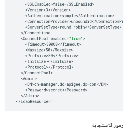
<
SSLEnabled>false
<
/
SSLEnabled
<
Version>3
<
/
Version
<
Authentication>simple
<
/
Authentication
<
ConnectionProvider>unboundid
<
/
ConnectionPro
<
ServerSetType>round
robin
<
/
ServerSetType
<
/
Connection
<
ConnectPool
enabled
=
"true"
<
Timeout>30000
<
/
Timeout
<
Maxsize>50
<
/
Maxsize
<
Prefsize>30
<
/
Prefsize
<
Initsize
><
/
Initsize
<
Protocol
><
/
Protocol
<
/
ConnectPool
<
Admin
<
DN>cn
=
manager
,
dc
=
apigee
,
dc
=
com
<
/
DN
<
Password>secret
<
/
Password
<
/
Admin
<
/
LdapResource
>
'
رموز الاستجابة