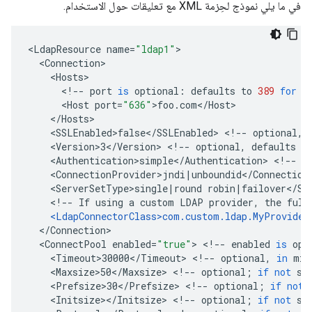
في ما يلي نموذج لحِزمة XML مع تعليقات حول الاستخدام.
<
LdapResource
name
=
"ldap1"
<
Connection
<
Hosts
<
!
--
port
is
optional
:
defaults
to
389
for
l
<
Host
port
=
"636"
>
foo
.
com
<
/
Host
<
/
Hosts
<
SSLEnabled>false
<
/
SSLEnabled
>
<
!
--
optional
,
<
Version>3
<
/
Version
>
<
!
--
optional
,
defaults
t
<
Authentication>simple
<
/
Authentication
>
<
!
--
o
<
ConnectionProvider>jndi
|
unboundid
<
/
Connection
<
ServerSetType>single
|
round
robin
|
failover
<
/
Se
<
!
--
If
using
a
custom
LDAP
provider
,
the
full
<
LdapConnectorClass>com
.
custom
.
ldap
.
MyProvider
<
/
Connection
<
ConnectPool
enabled
=
"true"
>
<
!
--
enabled
is
opt
<
Timeout>30000
<
/
Timeout
>
<
!
--
optional
,
in
mil
<
Maxsize>50
<
/
Maxsize
>
<
!
--
optional
;
if
not
se
<
Prefsize>30
<
/
Prefsize
>
<
!
--
optional
;
if
not
<
Initsize
><
/
Initsize
>
<
!
--
optional
;
if
not
se