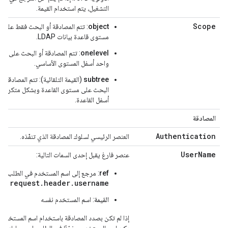
التشغيل، يتم استخدام القيمة.
Scope
object
: تتم المصادقة أو البحث فقط على
مستوى قاعدة بيانات LDAP.
onelevel
: تتم المصادقة أو البحث على م
واحد أسفل المستوى الأساسي.
subtree
(القيمة التلقائية): تتم المصادقة أو
البحث على مستوى القاعدة وبشكل متكرر با
أسفل القاعدة.
المصادقة
Authentication
العنصر الرئيسي لسلوك المصادقة الذي تنفّذه.
UserName
عنصر فارغ يقبل إحدى السمات التالية:
ref
: مرجع إلى اسم المستخدم في الطلب، م
request.header.username
القيمة
: اسم المستخدم نفسه
إذا لم تكن بصدد المصادقة باستخدام اسم المستخدم، أو