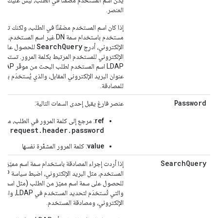
يكن اسم المستخدم مضمّنًا في الطلب، ليس عليك تض
العنصر.
إذا كان اسم المستخدم مضمّنًا في الطلب، ولكنك تري
مستخدم باستخدام سمة DN غير اسم المستخدم
SearchQuery
الإلكتروني، أدرِج
للحصول على ال
الإلكتروني للمستخدم المرتبط بكلمة المرور. تستخد
عنوان البريد الإلكتروني المقابل، والذي يُستخدَم بعد 
للمصادقة.
Password
عنصر فارغ يقبل إحدى السمات التالية:
ref
: مرجع إلى كلمة المرور في الطلب، مثل
request.header.password
value
: كلمة المرور المشفّرة نفسها
SearchQuery
إذا أردت إجراء المصادقة باستخدام سمة اسم مميّز غي
المستخدم، مثل البريد الإلكتر
للحصول على سمة اسم مميّز من الطلب (مثل اسم ال
والتي تُستخدَم لتحديد ا
الإلكتروني، ومصادقة المستخدم.