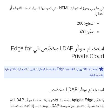
في ما يلي رموز استجابة HTML التي تعرضها السياسة عند النجاح أو
التعذّر:
النجاح
: 200
تعذُّر
: 401
استخدام موفّر LDAP مخصّص في Edge for
Private Cloud
السحابة الإلكترونية الخاصة:
Edge مخصّصة لعمليات تثبيت السحابة الإلكترونية
الخاصة فقط.
استخدام موفّر LDAP مخصّص
يتضمّن Apigee Edge للسحابة الإلكترونية الخاصة موفّر LDAP تم
إعداده مسبقًا للتفاعل مع سياسة LDAP. ومع ذلك، إذا كنت تستخدم