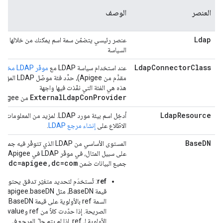
العنصر
الوصف
Ldap
عنصر رئيسي يتضمّن سمة اسم يمكنك من خلالها إدخ
السياسة
LdapConnectorClass
عند استخدام سياسة LDAP مع
موفّر LDAP مخصّص
مقدَّم من Apigee)، حدِّد 
هذه هي الفئة التي نفّذت فيها واجهة
ExternalLdapConProvider
من Apigee.
LdapResource
أدخِل اسم بيئة مورد LDAP. لمزيد من المعلوما
الاطّلاع على
إنشاء مرجع LDAP
.
BaseDN
المستوى الأساسي من LDAP الذي تتوفّر فيه ج
على سبيل المثال، في م
dc=apigee,dc=com
جميع البيانات ضمن
.
ref
: تُستخدَم لتحديد متغيّر تدفق يحتوي 
قيمة BaseDN، 
السمة ref بالأولوية على قيمة BaseDN
الصريحة. إذا حدّ
الأولوية لـ ref. إذا لم يتم حلّ المرجع في و