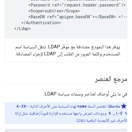
       <Password ref="request.header.password"/>

       <Scope>subtree</Scope>

       <BaseDN ref="apigee.baseDN"></BaseDN> <!-- d
    </Authentication>

 </Ldap>
يوفر هذا النموذج مصادقة مع موفّر LDAP. تنقل السياسة اسم
المستخدم وكلمة المرور من الطلب إلى LDAP لإجراء المصادقة.
مرجع العنصر
في ما يلي أوصاف لعناصر وسمات سياسة LDAP.
ملاحظة:
تقتصر السمة
name
لهذه السياسة على الأحرف التالية:
A-Z0-
9._\-$ %
. ومع ذلك، تفرض واجهة مستخدم الإدارة قيودًا إضافية، مثل إزالة
الأحرف غير الأبجدية الرقمية تلقائيًا.