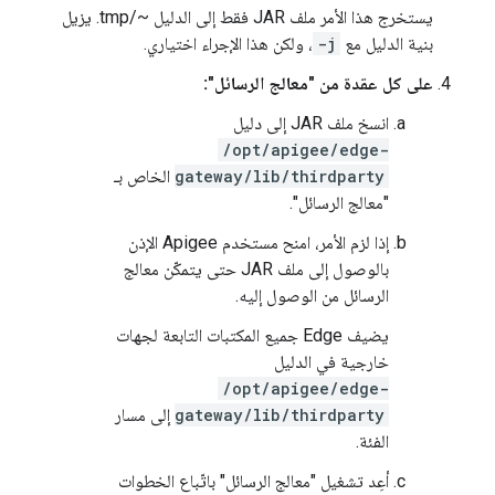
يستخرج هذا الأمر ملف JAR فقط إلى الدليل ~/tmp. يزيل
بنية الدليل مع
-j
، ولكن هذا الإجراء اختياري.
على كل عقدة من "معالج الرسائل":
انسخ ملف JAR إلى دليل
/opt/apigee/edge-
gateway/lib/thirdparty
الخاص بـ
"معالج الرسائل".
إذا لزم الأمر، امنح مستخدم Apigee الإذن
بالوصول إلى ملف JAR حتى يتمكّن معالج
الرسائل من الوصول إليه.
يضيف Edge جميع المكتبات التابعة لجهات
خارجية في الدليل
/opt/apigee/edge-
gateway/lib/thirdparty
إلى مسار
الفئة.
أعِد تشغيل "معالج الرسائل" باتّباع الخطوات