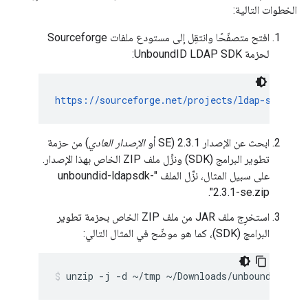
الخطوات التالية:
افتح متصفّحًا وانتقِل إلى مستودع ملفات Sourceforge
لحزمة UnboundID LDAP SDK:
https://sourceforge.net/projects/ldap-sdk/fil
ابحث عن الإصدار 2.3.1 (SE أو
الإصدار العادي
) من حزمة
تطوير البرامج (SDK) ونزِّل ملف ZIP الخاص بهذا الإصدار.
على سبيل المثال، نزِّل الملف "unboundid-ldapsdk-
2.3.1-se.zip".
استخرِج ملف JAR من ملف ZIP الخاص بحزمة تطوير
البرامج (SDK)، كما هو موضّح في المثال التالي:
unzip -j -d ~/tmp ~/Downloads/unboundid-lda