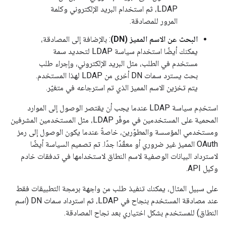
LDAP، ثم استخدام البريد الإلكتروني وكلمة
المرور للمصادقة.
البحث عن الاسم المميز (DN)
: بالإضافة إلى المصادقة،
يمكنك أيضًا استخدام سياسة LDAP لتحديد سمة
مستخدم في الطلب، مثل البريد الإلكتروني، وإجراء طلب
بحث يسترد سمات DN أخرى من LDAP لهذا المستخدم.
يتم تخزين الاسم المميز الذي تم استرجاعه في متغيّر.
استخدِم سياسة LDAP عندما يجب أن يقتصر الوصول إلى الموارد
المحمية على المستخدمين في موفّر LDAP، مثل المستخدمين المشرفين
ومستخدمي المؤسسة والمطوّرين، خاصةً عندما يكون الوصول إلى رمز
OAuth المميز غير ضروري أو معقّدًا جدًا. تم تصميم السياسة أيضًا
لاسترداد البيانات الوصفية لاسم النطاق لاستخدامها في تدفقات خادم
وكيل API.
على سبيل المثال، يمكنك تنفيذ طلب من واجهة برمجة التطبيقات فقط
عند مصادقة المستخدم بنجاح في LDAP، ثم استرداد سمات DN (اسم
النطاق) للمستخدم بشكل اختياري بعد نجاح المصادقة.