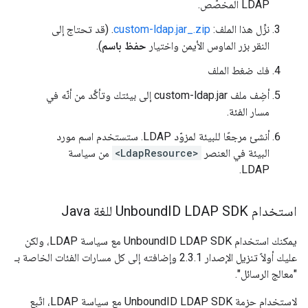
LDAP المخصّص.
نزِّل هذا الملف:
custom-ldap.jar_.zip
. (قد تحتاج إلى
النقر بزر الماوس الأيمن واختيار
حفظ باسم
).
فك ضغط الملف
أضِف ملف custom-ldap.jar إلى بيئتك وتأكَّد من أنّه في
مسار الفئة.
أنشئ مرجعًا للبيئة لمزوّد LDAP. ستستخدم اسم مورد
البيئة في العنصر
<LdapResource>
من سياسة
LDAP.
استخدام Unbound
ID LDAP SDK للغة Java
يمكنك استخدام UnboundID LDAP SDK مع سياسة LDAP، ولكن
عليك أولاً تنزيل الإصدار 2.3.1 وإضافته إلى كل مسارات الفئات الخاصة بـ
"معالج الرسائل".
لاستخدام حزمة UnboundID LDAP SDK مع سياسة LDAP، اتّبِع