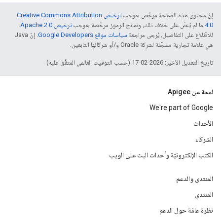
إنّ محتوى هذه الصفحة مرخّص بموجب
ترخيص Creative Commons Attribution
4.0‏
ما لم يُنصّ على خلاف ذلك، ونماذج الرموز مرخّصة بموجب
ترخيص Apache 2.0‏
.
للاطّلاع على التفاصيل، يُرجى مراجعة
سياسات موقع Google Developers‏
. إنّ Java
هي علامة تجارية مسجَّلة لشركة Oracle و/أو شركائها التابعين.
تاريخ التعديل الأخير: 2026-02-17 (حسب التوقيت العالمي المتفَّق عليه)
لمحة عن Apigee
We're part of Google
الأحداث
الشركاء
الكتب الإلكترونيّة وأحداث البث على الويب
المنتدى والدعم
المنتدى
نظرة عامّة حول الدعم