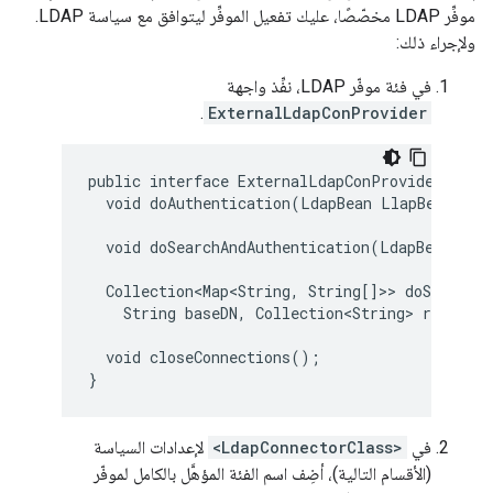
موفِّر LDAP مخصّصًا، عليك تفعيل الموفِّر ليتوافق مع سياسة LDAP.
ولإجراء ذلك:
في فئة موفّر LDAP، نفِّذ واجهة
.
ExternalLdapConProvider
public interface ExternalLdapConProvider {

  void doAuthentication(LdapBean LlapBean, Str
  void doSearchAndAuthentication(LdapBean Llap
  Collection<Map<String, String[]>> doSearch(L
    String baseDN, Collection<String> required
  void closeConnections();

}
في
<LdapConnectorClass>
لإعدادات السياسة
(الأقسام التالية)، أضِف اسم الفئة المؤهَّل بالكامل لموفّر