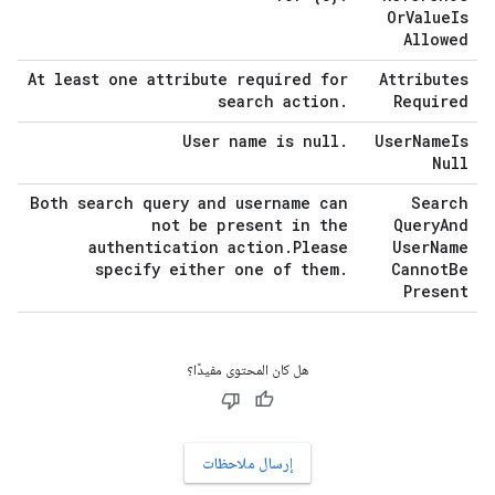
Or
Value
Is
Allowed
At least one attribute required for
Attributes
search action
.
Required
User name is null
.
User
Name
Is
Null
Both search query and username can
Search
not be present in the
Query
And
authentication action
.
Please
User
Name
specify either one of them
.
Cannot
Be
Present
هل كان المحتوى مفيدًا؟
إرسال ملاحظات