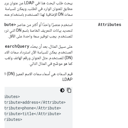
يبحث طلب البحث هذا في LDAP عن عنوا
مطابق للعنوان الوارد في الطلب، ويمكن للسياسة الآن
سمات DN الإضافية لهذا المستخدم باستخدام عنصر السمات.
ribute>
Attributes
استخدِم عنصرًا واحدًا أو أكثر من عناصر
لتحديد بيانات التعريف الخاصة باس
للمستخدم. يجب توفير سمة واحدة على الأقل.
SearchQuery
على سبيل المثال، بعد أن يحدّد
هو
المستخدم، يمكن للسياسة الآن استرداد سمات الاسم ال
(DN) للمستخدم، مثل العنوان ورقم الهاتف ولقب ال
كما هو موضّح في المثال التالي.
قيم السمات هي أسماء سمات
LDAP.
tributes
Attribute>address
<
/
Attribute
Attribute>phone
<
/
Attribute
Attribute>title
<
/
Attribute
>

ttributes
>