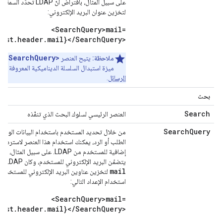
لتخزين عنوان البريد الإلكتروني:
<SearchQuery>mail=
uest.header.mail}</SearchQuery>
<SearchQuery>
ملاحظة:
يتيح العنصر
اس
ميزة استبدال السلسلة الديناميكية المعروفة با
الرسائل
.
بحث
Search
العنصر الرئيسي لسلوك البحث الذي تنفّذه
SearchQuery
من خلال تحديد المستخدم باستخدام البيانات الوصف
إضافية للمستخدم من LDAP. على سبيل المث
يتضمّن البريد الإلكتروني للمستخدم، وكان LDAP يحدّد السمة
mail
لتخزين عناوين البريد الإلكتروني للمستخدمي
استخدام الإعداد التالي:
<SearchQuery>mail=
uest.header.mail}</SearchQuery>