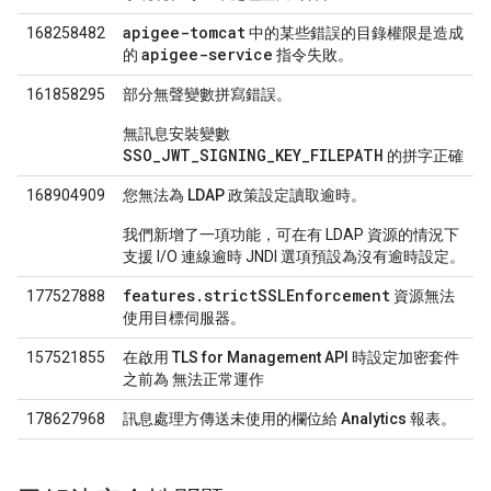
apigee-tomcat
168258482
中的某些錯誤的目錄權限是造成
apigee-service
的
指令失敗。
161858295
部分無聲變數拼寫錯誤。
無訊息安裝變數
SSO_JWT_SIGNING_KEY_FILEPATH
的拼字正確
168904909
您無法為 LDAP 政策設定讀取逾時。
我們新增了一項功能，可在有 LDAP 資源的情況下
支援 I/O 連線逾時 JNDI 選項預設為沒有逾時設定。
features.strictSSLEnforcement
177527888
資源無法
使用目標伺服器。
157521855
在啟用 TLS for Management API 時設定加密套件
之前為 無法正常運作
178627968
訊息處理方傳送未使用的欄位給 Analytics 報表。