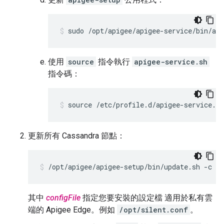
sudo /opt/apigee/apigee-service/bin/api
使用
source
指令執行
apigee-service.sh
指令碼：
source /etc/profile.d/apigee-service.sh
更新所有 Cassandra 節點：
/opt/apigee/apigee-setup/bin/update.sh -c cs
其中
configFile
指定您要安裝的設定檔 適用於私有雲
端的 Apigee Edge。例如
/opt/silent.conf
。