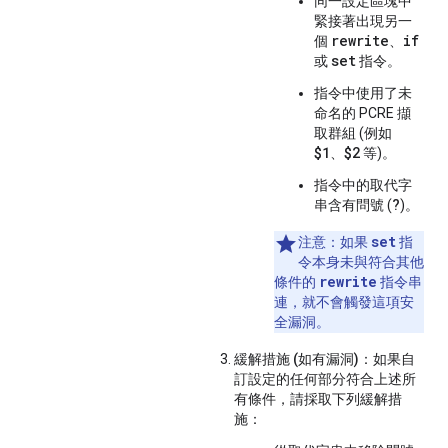
同一設定區塊中
緊接著出現另一
rewrite
if
個
、
set
或
指令。
指令中使用了未
命名的 PCRE 擷
取群組 (例如
$1
$2
、
等)。
指令中的取代字
?
串含有問號 (
)。
set
注意：
如果
指
令本身未與符合其他
rewrite
條件的
指令串
連，就不會觸發這項安
全漏洞。
緩解措施 (如有漏洞)：
如果自
訂設定的任何部分符合上述所
有條件，請採取下列緩解措
施：