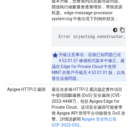
版本升級，您會遇到訊息處理器問題。
開放執行緒數量會逐漸增加，導致資源
耗盡。edge-message-processor
system.log 中會出現下列例外狀況：
Error
injecting
constructor
,
ja
升級注意事項：
這個已知問題已在
4.52.01.01 修補程式版本中修正。建
議在 Edge for Private Cloud 中使用
MINT 的客戶升級至 4.52.01.01 版，以免
發生這個問題。
Apigee HTTP/2 漏洞
最近在多個 HTTP/2 通訊協定實作項目
中發現阻斷服務 (DoS) 安全漏洞 (CVE-
2023-44487)，包括 Apigee Edge for
Private Cloud。這項安全漏洞可能會導
致 Apigee API 管理平台功能發生 DoS 攻
擊。詳情請參閱
Apigee 安全性公告
GCP-2023-032
。