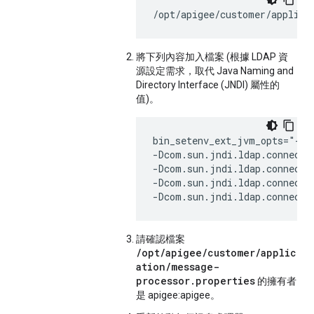
/opt/apigee/customer/applica
將下列內容加入檔案 (根據 LDAP 資
源設定需求，取代 Java Naming and
Directory Interface (JNDI) 屬性的
值)。
bin_setenv_ext_jvm_opts="-Dc
-Dcom.sun.jndi.ldap.connect.p
-Dcom.sun.jndi.ldap.connect.p
-Dcom.sun.jndi.ldap.connect.p
-Dcom.sun.jndi.ldap.connect.
請確認檔案
/opt/apigee/customer/applic
ation/message-
processor.properties
的擁有者
是 apigee:apigee。