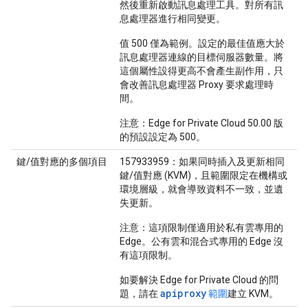
然後重新啟動訊息處理工具。對所有訊
息處理器進行相同變更。
值 500 僅為範例。設定的最佳值應大於
訊息處理器連線的目標伺服器數量。將
這個屬性設得更高不會產生副作用，只
會改善訊息處理器 Proxy 要求處理時
間。
注意：
Edge for Private Cloud 50.00 版
的預設設定為 500。
鍵/值對應的多個項目
157933959：如果同時插入及更新相同
鍵/值對應 (KVM)，且範圍限定在機構或
環境層級，就會導致資料不一致，並遺
失更新。
注意：
這項限制僅適用於私有雲專用的
Edge。公有雲和混合式專用的 Edge 沒
有這項限制。
如要解決 Edge for Private Cloud 的問
apiproxy
題，請在
範圍
建立 KVM。