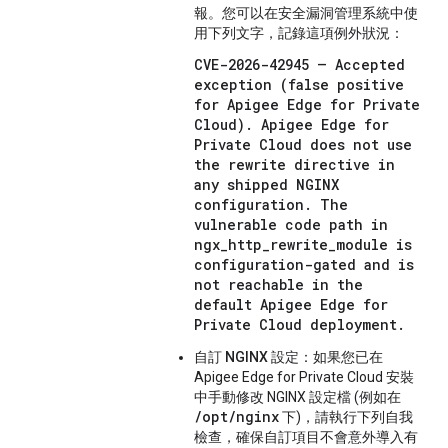
報。您可以在安全漏洞管理系統中使
用下列文字，記錄這項例外狀況：
CVE-2026-42945 — Accepted 
exception (false positive 
for Apigee Edge for Private 
Cloud). Apigee Edge for 
Private Cloud does not use 
the rewrite directive in 
any shipped NGINX 
configuration. The 
vulnerable code path in 
ngx_http_rewrite_module is 
configuration-gated and is 
not reachable in the 
default Apigee Edge for 
Private Cloud deployment.
自訂 NGINX 設定：
如果您已在
Apigee Edge for Private Cloud 安裝
中手動修改 NGINX 設定檔 (例如在
/opt/nginx
下)，請執行下列自我
檢查，確保自訂項目不會意外導入有