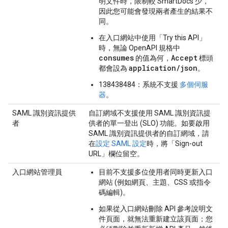
明文件時，限制較 SmartDocs 少，
因此您可能會發現兩者產生的結果不
同。
在入口網站中使用「Try this API」
時，無論 OpenAPI 規格中
consumes
Accept
的值為何，
標頭
application/json
都會設為
。
138438484：系統不支援
多個伺服
器
。
SAML 識別資訊提供
自訂網域不支援使用 SAML 識別資訊提
者
供者的單一登出 (SLO) 功能。如要啟用
SAML 識別資訊提供者的自訂網域，請
在
設定 SAML 設定
時，將「Sign-out
URL」
欄位留空。
入口網站管理員
目前不支援多位使用者同時更新入口
網站 (例如網頁、主題、CSS 或指令
碼編輯)。
如果從入口網站刪除 API 參考說明文
件頁面，就無法重新建立該頁面；您