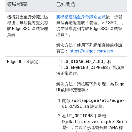
領域/摘要
已知問題
機構對應至身分識別區
將機構連結至身分識別區域
後，您就
域後，無法從導覽列存
無法再透過選取「管理」>「SSO」，
取 Edge SSO 區域管理
從左側導覽列存取 Edge SSO 區域管
頁面
理頁面。
解決方法：
使用下列網址直接前往該
頁面：
https://apigee.com/sso
TLS_DISABLED_ALGO
Edge UI TLS 設定
「
」和
TLS_ENABLED_CIPHERS
「
」選項無
法正常運作。
解決方法：
請按照下列步驟，為 Edge
UI 啟用特定密碼：
/opt/apigee/etc/edge-
開啟
ui.d/SSL.sh
設定檔。
UI_OPTIONS
-
在
中新增
Djdk.tls.server.cipherSuites
屬性，並以半形逗號分隔 IANA 標