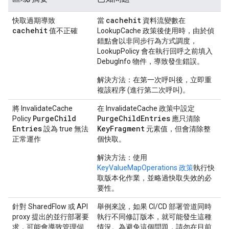
cachehit
快取過期導致
當
資料流變數在
cachehit
值不正確
LookupCache 政策後使用時，由於偵
錯點會以非同步行為方式調度，
LookupPolicy 會在執行回呼之前填入
DebugInfo 物件，導致發生錯誤。
解決方法：
在第一次呼叫後，立即重
複該程序 (進行第二次呼叫)。
將 InvalidateCache
在 InvalidateCache 政策中設定
Purge
Child
PurgeChildEntries
Policy
應只清除
Entries
KeyFragment
設為 true 無法
元素值，但會清除整
正常運作
個快取。
解決方法：
使用
KeyValueMapOperations 政策
執行快
取版本化作業，並略過快取失效的必
要性。
針對 SharedFlow 或 API
舉例來說，如果 CI/CD 部署管道同時
proxy 提出的並行部署要
執行不同修訂版本，就可能發生這種
求，可能會導致管理伺
情況。為避免這個問題，請勿在目前