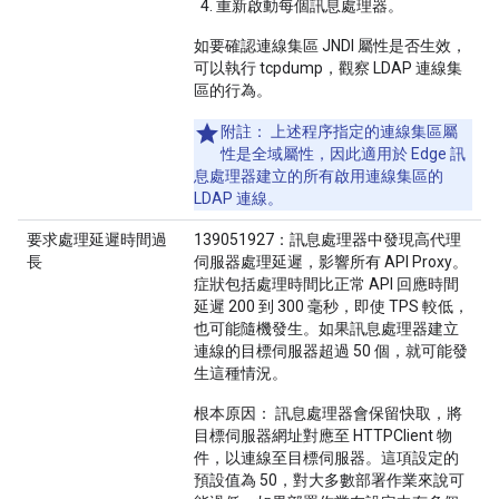
重新啟動每個訊息處理器。
如要確認連線集區 JNDI 屬性是否生效，
可以執行 tcpdump，觀察 LDAP 連線集
區的行為。
附註：
上述程序指定的連線集區屬
性是全域屬性，因此適用於 Edge 訊
息處理器建立的所有啟用連線集區的
LDAP 連線。
要求處理延遲時間過
139051927：訊息處理器中發現高代理
長
伺服器處理延遲，影響所有 API Proxy。
症狀包括處理時間比正常 API 回應時間
延遲 200 到 300 毫秒，即使 TPS 較低，
也可能隨機發生。如果訊息處理器建立
連線的目標伺服器超過 50 個，就可能發
生這種情況。
根本原因：
訊息處理器會保留快取，將
目標伺服器網址對應至 HTTPClient 物
件，以連線至目標伺服器。這項設定的
預設值為 50，對大多數部署作業來說可