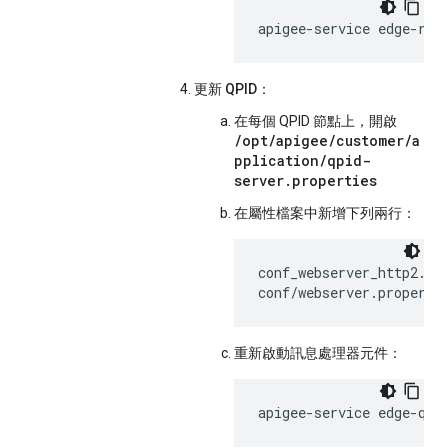
apigee-service edge-rou
更新 QPID：
在每個 QPID 節點上，開啟
/opt/apigee/customer/a
pplication/qpid-
server.properties
在屬性檔案中新增下列兩行：
conf_webserver_http2.ena
conf/webserver.properti
重新啟動訊息處理器元件：
apigee-service edge-qpi