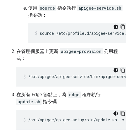
使用
source
指令執行
apigee-service.sh
指令碼：
source /etc/profile.d/apigee-service.sh
在管理伺服器上更新
apigee-provision
公用程
式：
/opt/apigee/apigee-service/bin/apigee-servi
在所有 Edge 節點上，為
edge
程序執行
update.sh
指令碼：
/opt/apigee/apigee-setup/bin/update.sh -c e