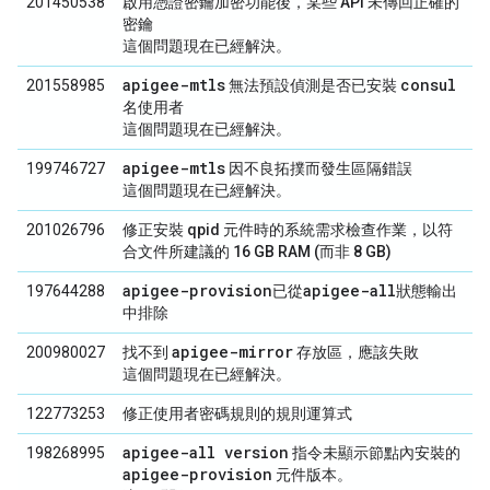
201450538
啟用憑證密鑰加密功能後，某些 API 未傳回正確的
密鑰
這個問題現在已經解決。
apigee-mtls
consul
201558985
無法預設偵測是否已安裝
名使用者
這個問題現在已經解決。
apigee-mtls
199746727
因不良拓撲而發生區隔錯誤
這個問題現在已經解決。
201026796
修正安裝 qpid 元件時的系統需求檢查作業，以符
合文件所建議的 16 GB RAM (而非 8 GB)
apigee-provision
apigee-all
197644288
已從
狀態輸出
中排除
apigee-mirror
200980027
找不到
存放區，應該失敗
這個問題現在已經解決。
122773253
修正使用者密碼規則的規則運算式
apigee-all version
198268995
指令未顯示節點內安裝的
apigee-provision
元件版本。