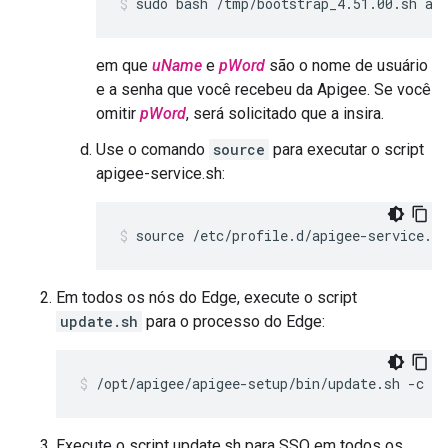
sudo bash /tmp/bootstrap_4.51.00.sh ap
em que
uName
e
pWord
são o nome de usuário
e a senha que você recebeu da Apigee. Se você
omitir
pWord
, será solicitado que a insira.
Use o comando
source
para executar o script
apigee-service.sh:
source /etc/profile.d/apigee-service.sh
Em todos os nós do Edge, execute o script
update.sh
para o processo do Edge:
/opt/apigee/apigee-setup/bin/update.sh -c e
Execute o script update.sh para SSO em todos os