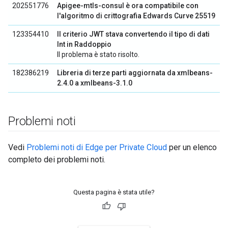
202551776
Apigee-mtls-consul è ora compatibile con
l'algoritmo di crittografia Edwards Curve 25519
123354410
Il criterio JWT stava convertendo il tipo di dati
Int in Raddoppio
Il problema è stato risolto.
182386219
Libreria di terze parti aggiornata da xmlbeans-
2.4.0 a xmlbeans-3.1.0
Problemi noti
Vedi
Problemi noti di Edge per Private Cloud
per un elenco
completo dei problemi noti.
Questa pagina è stata utile?