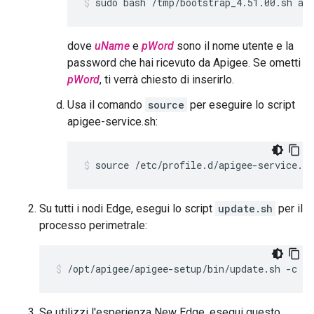
sudo bash /tmp/bootstrap_4.51.00.sh ap
dove
uName
e
pWord
sono il nome utente e la
password che hai ricevuto da Apigee. Se ometti
pWord
, ti verrà chiesto di inserirlo.
Usa il comando
source
per eseguire lo script
apigee-service.sh:
source /etc/profile.d/apigee-service.sh
Su tutti i nodi Edge, esegui lo script
update.sh
per il
processo perimetrale:
/opt/apigee/apigee-setup/bin/update.sh -c e
Se utilizzi l'esperienza New Edge, esegui questo