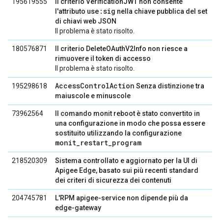
195619555
Il criterio VerificationJWT non consente
use:sig
l'attributo
nella chiave pubblica del set
di chiavi web JSON
Il problema è stato risolto.
180576871
Il criterio DeleteOAuthV2Info non riesce a
rimuovere il token di accesso
Il problema è stato risolto.
AccessControlAction
195298618
Senza distinzione tra
maiuscole e minuscole
73962564
Il comando monit reboot è stato convertito in
una configurazione in modo che possa essere
sostituito utilizzando la configurazione
monit_restart_program
218520309
Sistema controllato e aggiornato per la UI di
Apigee Edge, basato sui più recenti standard
dei criteri di sicurezza dei contenuti
204745781
L'RPM apigee-service non dipende più da
edge-gateway