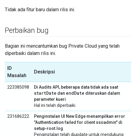
Tidak ada fitur baru dalam rilis ini.
Perbaikan bug
Bagian ini mencantumkan bug Private Cloud yang telah
diperbaiki dalam rilis ini.
ID
Deskripsi
Masalah
223385098
Di Audits API, beberapa data tidak ada saat
startDate
endDate
dan
diteruskan dalam
parameter kueri
Hal ini telah diperbaiki.
231686222
Penginstalan UI New Edge menampilkan error
"Authentication failed for client ssoadmin" di
setup-root.log
Penginstalan telah diupdate untuk mendukung