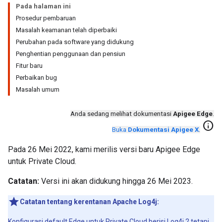
Pada halaman ini
Prosedur pembaruan
Masalah keamanan telah diperbaiki
Perubahan pada software yang didukung
Penghentian penggunaan dan pensiun
Fitur baru
Perbaikan bug
Masalah umum
Anda sedang melihat dokumentasi
Apigee Edge
.
info
Buka
Dokumentasi Apigee X
.
Pada 26 Mei 2022, kami merilis versi baru Apigee Edge
untuk Private Cloud.
Catatan:
Versi ini akan didukung hingga 26 Mei 2023.
Catatan tentang kerentanan Apache Log4j:
Konfigurasi default Edge untuk Private Cloud berisi Log4j 2 tetapi