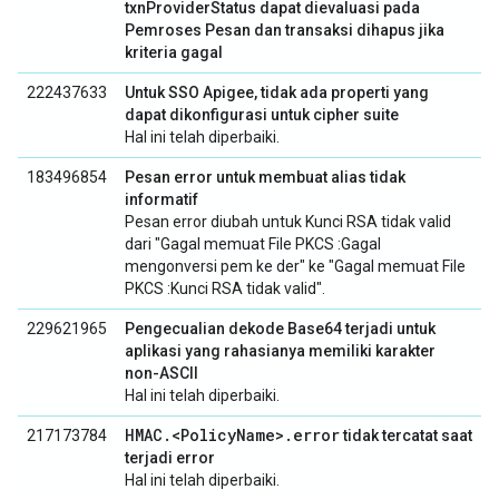
txnProviderStatus dapat dievaluasi pada
Pemroses Pesan dan transaksi dihapus jika
kriteria gagal
222437633
Untuk SSO Apigee, tidak ada properti yang
dapat dikonfigurasi untuk cipher suite
Hal ini telah diperbaiki.
183496854
Pesan error untuk membuat alias tidak
informatif
Pesan error diubah untuk Kunci RSA tidak valid
dari "Gagal memuat File PKCS :Gagal
mengonversi pem ke der" ke "Gagal memuat File
PKCS :Kunci RSA tidak valid".
229621965
Pengecualian dekode Base64 terjadi untuk
aplikasi yang rahasianya memiliki karakter
non-ASCII
Hal ini telah diperbaiki.
HMAC.<PolicyName>.error
217173784
tidak tercatat saat
terjadi error
Hal ini telah diperbaiki.