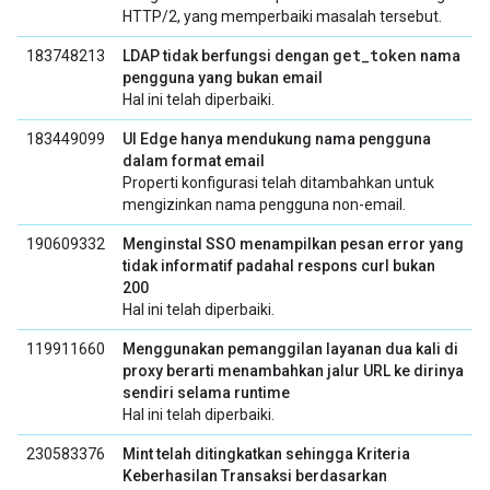
HTTP/2, yang memperbaiki masalah tersebut.
get_token
183748213
LDAP tidak berfungsi dengan
nama
pengguna yang bukan email
Hal ini telah diperbaiki.
183449099
UI Edge hanya mendukung nama pengguna
dalam format email
Properti konfigurasi telah ditambahkan untuk
mengizinkan nama pengguna non-email.
190609332
Menginstal SSO menampilkan pesan error yang
tidak informatif padahal respons curl bukan
200
Hal ini telah diperbaiki.
119911660
Menggunakan pemanggilan layanan dua kali di
proxy berarti menambahkan jalur URL ke dirinya
sendiri selama runtime
Hal ini telah diperbaiki.
230583376
Mint telah ditingkatkan sehingga Kriteria
Keberhasilan Transaksi berdasarkan