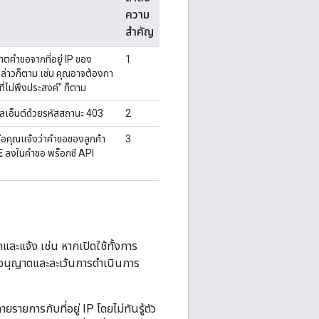
ความ
สำคัญ
าตคำขอจากที่อยู่ IP ของ
1
งกล่าวก็ตาม เช่น คุณอาจต้องกา
่ไม่พึงประสงค์" ก็ตาม
ลเอ็นต์ด้วยรหัสสถานะ 403
2
มื่อคุณแจ้งว่าคำขอของลูกค้า
3
E
ลงในคำขอ พร็อกซี API
ละแจ้ง เช่น หากเปิดใช้ทั้งการ
รอนุญาตและละเว้นการดำเนินการ
ายการกับที่อยู่ IP โดยไม่ทันรู้ตัว