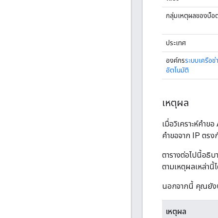
กลุ่มเหตุผลของบ็อ
ประเทศ
องค์กร
ระบบเครือข่
อัตโนมัติ
เหตุผล
เมื่อวิเคราะห์คํา
คำขอจาก IP ตรงกั
ตารางต่อไปนี้อธิบ
ตามเหตุผลเหล่านี้ไ
นอกจากนี้ คุณยังป
เหตุผล