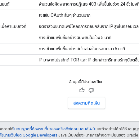
ุ่นยนต์
จำนวนข้อผิดพลาดการปฏิเสธ 403 เพิ่มขึ้นในช่วง 24 ชั่วโมงที
เซสชัน OAuth สั้นๆ จำนวนมาก
ลเนื้อหาแบบคงที่
อัตราส่วนขนาดเพย์โหลดการตอบกลับจาก IP สูงในกรอบเวลา
การเข้าชมเพิ่มขึ้นอย่างฉับพลันในช่วง 5 นาที
การเข้าชมเพิ่มขึ้นอย่างสม่ำเสมอในกรอบเวลา 5 นาที
IP มาจากโปรเจ็กต์ TOR และ IP ดังกล่าวทริกเกอร์กฎบ็อตอื
ข้อมูลนี้มีประโยชน์ไหม
ส่งความคิดเห็น
ญาตภายใต้
ใบอนุญาตที่ต้องระบุที่มาของครีเอทีฟคอมมอนส์ 4.0
และตัวอย่างโค้ดได้รับอนุญ
โยบายเว็บไซต์ Google Developers
Java เป็นเครื่องหมายการค้าจดทะเบียนของ Oracle แ