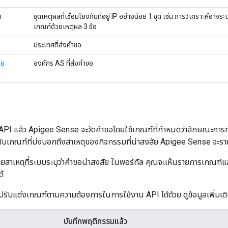
ต
ชุดเหตุผลที่เชื่อมโยงกับที่อยู่ IP อย่างน้อย 1 ชุด เช่น การวิเคราะห์อาจระ
เกณฑ์ด้วยเหตุผล 3 ข้อ
ประเทศที่ส่งคำขอ
าย
องค์กร AS ที่ส่งคำขอ
ขอ API แล้ว Apigee Sense จะวัดคําขอโดยใช้เกณฑ์ที่กําหนดว่าลักษณะการ
บเกณฑ์ที่บ่งบอกถึงสาเหตุของกิจกรรมที่น่าสงสัย Apigee Sense จะรา
ายสาเหตุที่ระบบระบุว่าคำขอน่าสงสัย ในพอร์ทัล คุณจะเห็นรายการเกณฑ์แล
ด้
รับแต่งเกณฑ์ตามความต้องการในการใช้งาน API ได้ด้วย ดูข้อมูลเพิ่มเติมไ
บันทึกพฤติกรรมแล้ว