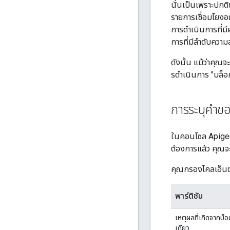
นั่นเป็นเพราะปกต
รายการเชื่อมโยงอยู
การดําเนินการที่ม
การที่มีลําดับความ
ดังนั้น แม้ว่าคุณจ
รดําเนินการ "บล็อก
การระบุคำขอ
ในคอนโซล Apigee 
ต้องการแล้ว คุณจะ
คุณกรองไคลเอ็นต์ที
พาร์ติชัน
เหตุผลที่เกิดจากบ
เดียว