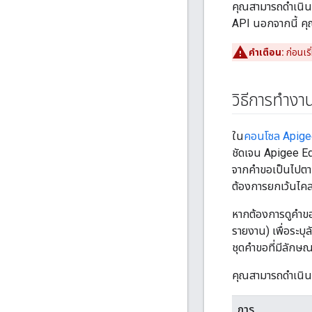
คุณสามารถดําเนินก
API นอกจากนี้ คุ
คำเตือน:
ก่อนเริ
วิธีการทำง
ใน
คอนโซล Apige
ชัดเจน Apigee Ed
จากคําขอเป็นไปต
ต้องการยกเว้นไคลเ
หากต้องการดูคำขอ
รายงาน) เพื่อระบ
ชุดคำขอที่มีลักษ
คุณสามารถดําเนิน
การ