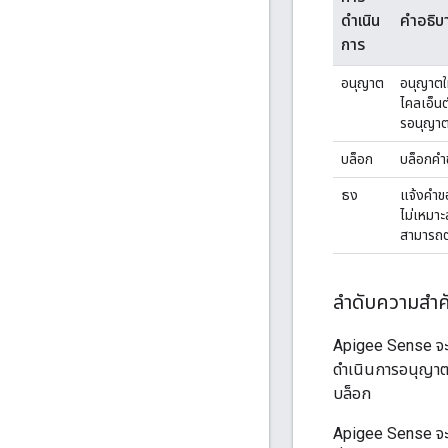
ดำเนิน
คำอธิบ
การ
อนุญาต
อนุญาตให
ไคลเอ็นต
รอนุญาตค
บล็อก
บล็อกคำ
ธง
แจ้งคําข
ไม่เหมา
สามารถตอ
ลำดับความสำ
Apigee Sense จะใ
ดำเนินการอนุญาตแ
บล็อก
Apigee Sense จะบั