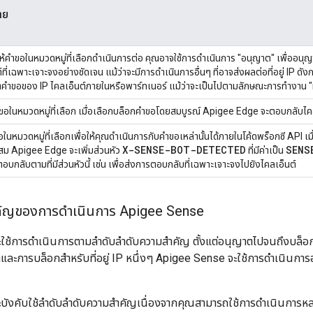
าย
้คำขอในหมวดหมู่ที่เลือกดำเนินการต่อ คุณอาจใช้การดำเนินการ "อนุญาต" เพื่ออนุญ
์ที่เฉพาะเจาะจงอย่างชัดเจน แม้ว่าจะมีการดำเนินการอื่นๆ ที่อาจส่งผลต่อที่อยู่ IP ดั
ําขอของ IP ไคลเอ็นต์ภายในหรือพาร์ทเนอร์ แม้ว่าจะเป็นไปตามลักษณะการทํางาน "ที
ขอในหมวดหมู่ที่เลือก เมื่อเลือกบล็อกคำขอโดยสมบูรณ์ Apigee Edge จะตอบกลับไค
อในหมวดหมู่ที่เลือกเพื่อให้คุณดําเนินการกับคําขอเหล่านั้นได้ภายในโค้ดพร็อกซี API เ
X-SENSE-BOT-DETECTED
SENS
ะสม Apigee Edge จะเพิ่มส่วนหัว
ที่มีค่าเป็น
บกลับตามที่มีส่วนหัวนี้ เช่น เพื่อส่งการตอบกลับที่เฉพาะเจาะจงไปยังไคลเอ็นต์
คัญของการดำเนินการ Apigee Sense
ช้การดำเนินการตามลําดับลําดับความสําคัญ ตั้งแต่อนุญาตไปจนถึงบล็อกแ
ละการบล็อกสําหรับที่อยู่ IP หนึ่งๆ Apigee Sense จะใช้การดำเนินกา
งคับใช้ลําดับลําดับความสําคัญเนื่องจากคุณสามารถใช้การดําเนินการหลายร