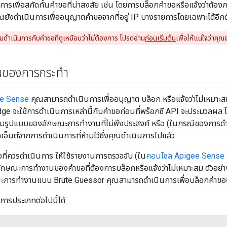
ารเพื่อสกัดกั้นคําขอที่น่าสงสัย เช่น โดยการบล็อกคําขอหรือแจ้งว่าต้อ
ณยังดำเนินการเพื่ออนุญาตคำขอจากที่อยู่ IP บางรายการโดยเฉพาะได้อีกด
่มดำเนินการกับคำขอที่ดูเหมือนว่าไม่ต้องการ โปรดอ่าน
ก่อนเริ่มต้น
เพื่อให้แน่ใจว่าคุณ
านของการกระทำ
e Sense
คุณสามารถดำเนินการเพื่ออนุญาต บล็อก หรือแจ้งว่าไม่เหมาะส
ge จะใช้การดำเนินการเหล่านี้กับคำขอก่อนที่พร็อกซี API จะประมวลผล โ
ามรูปแบบของลักษณะการทำงานที่ไม่พึงประสงค์ หรือ (ในกรณีของการดำเ
อ็นต์จากการดำเนินการที่ห้ามไว้ซึ่งคุณดำเนินการไปแล้ว
ที่ควรดำเนินการ ให้ใช้รายงานการตรวจจับ (ใน
คอนโซล Apigee Sense
ุลักษณะการทํางานของคําขอที่ต้องการบล็อกหรือแจ้งว่าไม่เหมาะสม ตัวอ
ณะการทำงานแบบ Brute Guessor คุณสามารถดำเนินการเพื่อบล็อกคำขอจากที
การประเภทต่อไปนี้ได้