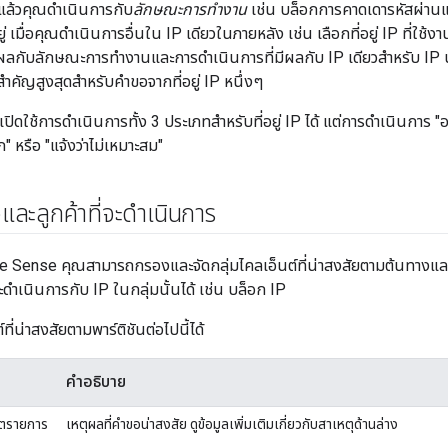
ิแล้วคุณดำเนินการกับ
ลักษณะการทํางาน
เช่น บล็อกการคาดเดารหัสผ่านแบบ
่ เมื่อคุณดําเนินการอื่นใน IP เดียวในภายหลัง เช่น เลือกที่อยู่ IP ที่ใช้ง
ีผลกับลักษณะการทํางานและการดําเนินการที่มีผลกับ IP เดียวสําหรับ IP น
สําคัญสูงสุดสําหรับคําขอจากที่อยู่ IP หนึ่งๆ
ะเปิดใช้การดำเนินการทั้ง 3 ประเภทสําหรับที่อยู่ IP ได้ แต่การดําเนินกา
" หรือ "แจ้งว่าไม่เหมาะสม"
และลูกค้าที่จะดำเนินการ
Sense คุณสามารถกรองและจัดกลุ่มไคลเอ็นต์ที่น่าสงสัยตามต้นทางและเหต
ดําเนินการกับ IP ในกลุ่มนั้นได้ เช่น บล็อก IP
่น่าสงสัยตามพาร์ติชันต่อไปนี้ได้
คำอธิบาย
็อตรายการ
เหตุผลที่คำขอน่าสงสัย ดูข้อมูลเพิ่มเติมเกี่ยวกับสาเหตุด้านล่าง