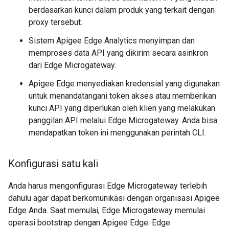
berdasarkan kunci dalam produk yang terkait dengan
proxy tersebut.
Sistem Apigee Edge Analytics menyimpan dan
memproses data API yang dikirim secara asinkron
dari Edge Microgateway.
Apigee Edge menyediakan kredensial yang digunakan
untuk menandatangani token akses atau memberikan
kunci API yang diperlukan oleh klien yang melakukan
panggilan API melalui Edge Microgateway. Anda bisa
mendapatkan token ini menggunakan perintah CLI.
Konfigurasi satu kali
Anda harus mengonfigurasi Edge Microgateway terlebih
dahulu agar dapat berkomunikasi dengan organisasi Apigee
Edge Anda. Saat memulai, Edge Microgateway memulai
operasi bootstrap dengan Apigee Edge. Edge