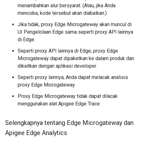
menambahkan alur bersyarat. (Atau, jika Anda
mencoba, kode tersebut akan diabaikan.)
Jika tidak, proxy Edge Microgateway akan muncul di
UI Pengelolaan Edge sama seperti proxy API lainnya
di Edge.
Seperti proxy API lainnya di Edge, proxy Edge
Microgateway dapat dipaketkan ke dalam produk dan
dikaitkan dengan aplikasi developer.
Seperti proxy lainnya, Anda dapat melacak analisis
proxy Edge Microgateway.
Proxy Edge Microgateway tidak dapat dilacak
menggunakan alat Apigee Edge Trace.
Selengkapnya tentang Edge Microgateway dan
Apigee Edge Analytics