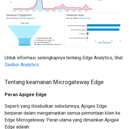
Untuk informasi selengkapnya tentang Edge Analytics, lihat
Dasbor Analytics
.
Tentang keamanan Microgateway Edge
Peran Apigee Edge
Seperti yang disebutkan sebelumnya, Apigee Edge
berperan dalam mengamankan semua permintaan klien ke
Edge Microgateway. Peran utama yang dimainkan Apigee
Edge adalah: