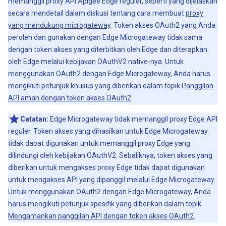
memanggil proxy API Apigee Edge reguler, seperti yang dijelaskan
secara mendetail dalam diskusi tentang cara membuat
proxy
yang mendukung microgateway
. Token akses OAuth2 yang Anda
peroleh dan gunakan dengan Edge Microgateway tidak sama
dengan token akses yang diterbitkan oleh Edge dan diterapkan
oleh Edge melalui kebijakan OAuthV2 native-nya. Untuk
menggunakan OAuth2 dengan Edge Microgateway, Anda harus
mengikuti petunjuk khusus yang diberikan dalam topik
Panggilan
API aman dengan token akses OAuth2
.
Catatan:
Edge Microgateway tidak memanggil proxy Edge API
reguler. Token akses yang dihasilkan untuk Edge Microgateway
tidak dapat digunakan untuk memanggil proxy Edge yang
dilindungi oleh kebijakan OAuthV2. Sebaliknya, token akses yang
diberikan untuk mengakses proxy Edge tidak dapat digunakan
untuk mengakses API yang dipanggil melalui Edge Microgateway.
Untuk menggunakan OAuth2 dengan Edge Microgateway, Anda
harus mengikuti petunjuk spesifik yang diberikan dalam topik
Mengamankan panggilan API dengan token akses OAuth2
.