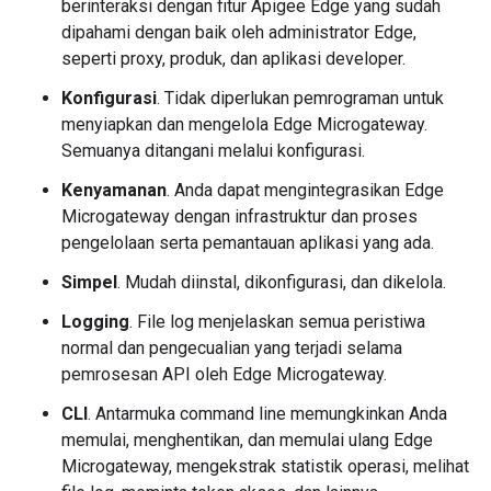
berinteraksi dengan fitur Apigee Edge yang sudah
dipahami dengan baik oleh administrator Edge,
seperti proxy, produk, dan aplikasi developer.
Konfigurasi
. Tidak diperlukan pemrograman untuk
menyiapkan dan mengelola Edge Microgateway.
Semuanya ditangani melalui konfigurasi.
Kenyamanan
. Anda dapat mengintegrasikan Edge
Microgateway dengan infrastruktur dan proses
pengelolaan serta pemantauan aplikasi yang ada.
Simpel
. Mudah diinstal, dikonfigurasi, dan dikelola.
Logging
. File log menjelaskan semua peristiwa
normal dan pengecualian yang terjadi selama
pemrosesan API oleh Edge Microgateway.
CLI
. Antarmuka command line memungkinkan Anda
memulai, menghentikan, dan memulai ulang Edge
Microgateway, mengekstrak statistik operasi, melihat