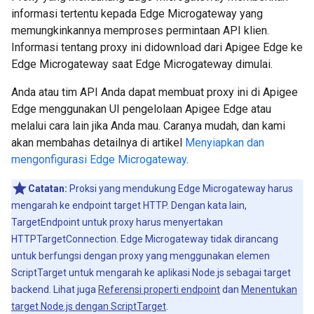
informasi tertentu kepada Edge Microgateway yang
memungkinkannya memproses permintaan API klien.
Informasi tentang proxy ini didownload dari Apigee Edge ke
Edge Microgateway saat Edge Microgateway dimulai.
Anda atau tim API Anda dapat membuat proxy ini di Apigee
Edge menggunakan UI pengelolaan Apigee Edge atau
melalui cara lain jika Anda mau. Caranya mudah, dan kami
akan membahas detailnya di artikel
Menyiapkan dan
mengonfigurasi Edge Microgateway
.
Catatan:
Proksi yang mendukung Edge Microgateway harus
mengarah ke endpoint target HTTP. Dengan kata lain,
TargetEndpoint untuk proxy harus menyertakan
HTTPTargetConnection. Edge Microgateway tidak dirancang
untuk berfungsi dengan proxy yang menggunakan elemen
ScriptTarget untuk mengarah ke aplikasi Node.js sebagai target
backend. Lihat juga
Referensi properti endpoint
dan
Menentukan
target Node.js dengan ScriptTarget
.