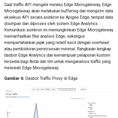
Saat traffic API mengalir melalui Edge Microgateway, Edge
Microgateway akan melakukan buffering dan mengirim data
eksekusi API secara asinkron ke Apigee Edge, tempat data
disimpan dan diproses oleh sistem Edge Analytics.
Komunikasi asinkron ini memungkinkan Edge Microgateway
memanfaatkan fitur analisis Edge, sekaligus
mempertahankan jejak yang relatif kecil dengan overhead
atau pemblokiran pemrosesan minimal. Rangkaian lengkap
dasbor Edge Analytics dan kemampuan pelaporan kustom
tersedia bagi Anda dan tim untuk menganalisis traffic yang
melewati Edge Microgateway.
Gambar 6:
Dasbor Traffic Proxy di Edge