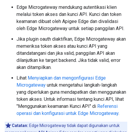
Edge Microgateway mendukung autentikasi klien
melalui token akses dan kunci API. Kunci dan token
keamanan dibuat oleh Apigee Edge dan divalidasi
oleh Edge Microgateway untuk setiap panggilan API.
Jika plugin oauth diaktifkan, Edge Microgateway akan
memeriksa token akses atau kunci API yang
ditandatangani dan jika valid, panggilan API akan
dilanjutkan ke target backend. Jika tidak valid, error
akan ditampilkan.
Lihat
Menyiapkan dan mengonfigurasi Edge
Microgateway
untuk mengetahui langkah-langkah
yang diperlukan guna mendapatkan dan menggunakan
token akses. Untuk informasi tentang kunci API, lihat
"Menggunakan keamanan Kunci API" di
Referensi
operasi dan konfigurasi untuk Edge Microgateway
.
Catatan:
Edge Microgateway tidak dapat digunakan untuk