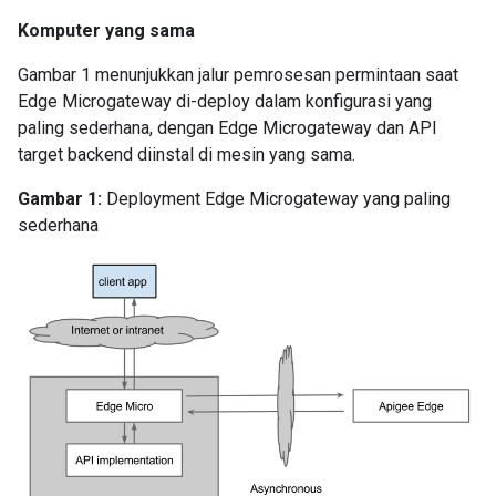
Komputer yang sama
Gambar 1 menunjukkan jalur pemrosesan permintaan saat
Edge Microgateway di-deploy dalam konfigurasi yang
paling sederhana, dengan Edge Microgateway dan API
target backend diinstal di mesin yang sama.
Gambar 1:
Deployment Edge Microgateway yang paling
sederhana