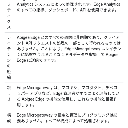
リ
Analytics システムによって処理されます。Edge Analytics
テ
のすべての指標、ダッシュボード、API を使用できます。
ィ
ク
ス
レ
Apigee Edge とのすべての通信は非同期であり、クライア
イ
ント API リクエストの処理の一部として行われるものでは
テ
ありません。これにより、Edge Microgateway はレイテン
ン
シに影響を与えることなく API データを収集して Apigee
シ
Edge に送信できます。
の
短
縮
親
Edge Microgateway は、プロキシ、プロダクト、デベロ
し
ッパー アプリなど、Edge 管理者がすでによく理解してい
さ
る Apigee Edge の機能を使用し、これらの機能と相互作
用します。
構
Edge Microgateway の設定と管理にプログラミングは必
成
要ありません。すべてが構成によって処理されます。