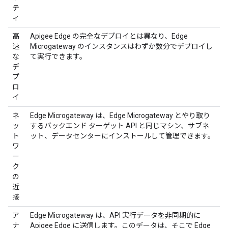
テ
ィ
高
Apigee Edge の完全なデプロイとは異なり、Edge
速
Microgateway のインスタンスはわずか数分でデプロイし
な
て実行できます。
デ
プ
ロ
イ
ネ
Edge Microgateway は、Edge Microgateway とやり取り
ッ
するバックエンド ターゲット API と同じマシン、サブネ
ト
ット、データセンターにインストールして管理できます。
ワ
ー
ク
の
近
接
ア
Edge Microgateway は、API 実行データを非同期的に
ナ
Apigee Edge に送信します。このデータは、そこで Edge