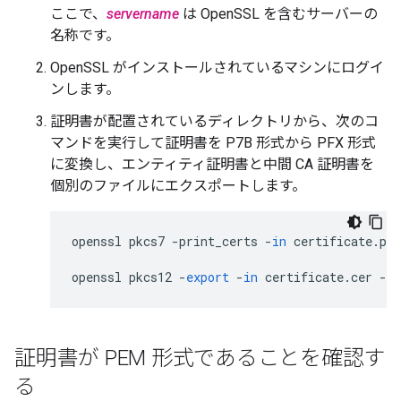
ここで、
servername
は OpenSSL を含むサーバーの
名称です。
OpenSSL がインストールされているマシンにログイ
ンします。
証明書が配置されているディレクトリから、次のコ
マンドを実行して証明書を P7B 形式から PFX 形式
に変換し、エンティティ証明書と中間 CA 証明書を
個別のファイルにエクスポートします。
openssl
pkcs7
-
print_certs
-
in
certificate
.
p7b
openssl
pkcs12
-
export
-
in
certificate
.
cer
-
in
証明書が PEM 形式であることを確認す
る