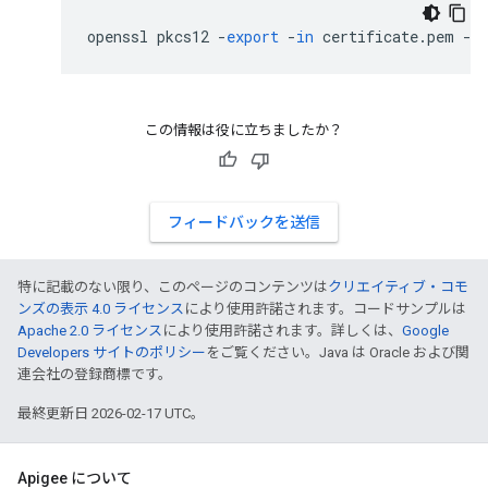
openssl
pkcs12
-
export
-
in
certificate
.
pem
-
i
この情報は役に立ちましたか？
フィードバックを送信
特に記載のない限り、このページのコンテンツは
クリエイティブ・コモ
ンズの表示 4.0 ライセンス
により使用許諾されます。コードサンプルは
Apache 2.0 ライセンス
により使用許諾されます。詳しくは、
Google
Developers サイトのポリシー
をご覧ください。Java は Oracle および関
連会社の登録商標です。
最終更新日 2026-02-17 UTC。
Apigee について