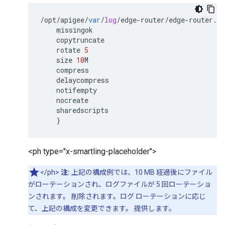
/
opt
/
apigee
/
var
/
log
/
edge
-
router
/
edge
-
router
.
lo
missingok
copytruncate
rotate
5
size
10
M
compress
delaycompress
notifempty
nocreate
sharedscripts
}
<ph type="x-smartling-placeholder">
</ph>
注:
上記の構成例では、10 MB 経過後にファイル
がローテーションされ、ログファイルが 5 回ローテーショ
ンされます。 削除されます。ログ ローテーションに応じ
て、上記の構成を変更できます。 提供します。