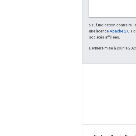
Sauf indication contraire, 
une licence
Apache 2.0
. P
sociétés affiliées.
Dernière mise à jour le 202
À propos d'Apigee
We're part of Google
Événements
Partenaires
E-books et webcasts