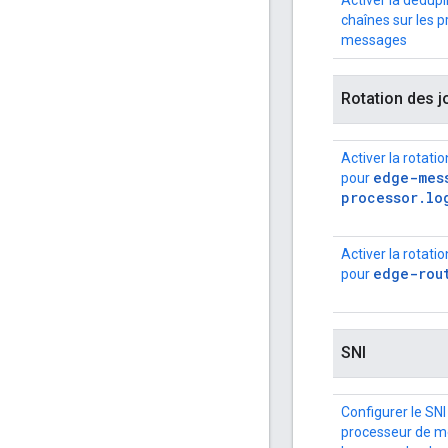
Activer la dédupl
chaînes sur les 
messages
Rotation des 
Activer la rotati
edge-mes
pour
processor.lo
Activer la rotati
edge-rou
pour
SNI
Configurer le SNI
processeur de m