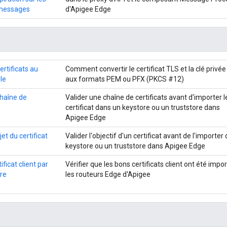
 messages
d'Apigee Edge
rtificats au
Comment convertir le certificat TLS et la clé privé
le
aux formats PEM ou PFX (PKCS #12)
chaîne de
Valider une chaîne de certificats avant d'importer l
certificat dans un keystore ou un truststore dans
Apigee Edge
jet du certificat
Valider l'objectif d'un certificat avant de l'importer
keystore ou un truststore dans Apigee Edge
ificat client par
Vérifier que les bons certificats client ont été impo
ore
les routeurs Edge d'Apigee