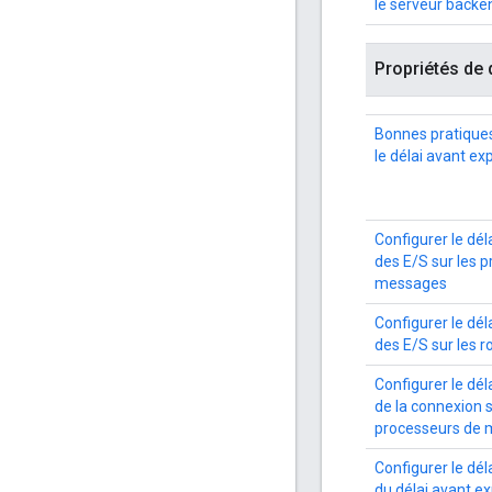
le serveur backe
Propriétés de 
Bonnes pratiques
le délai avant ex
Configurer le dél
des E/S sur les 
messages
Configurer le dél
des E/S sur les r
Configurer le dél
de la connexion s
processeurs de
Configurer le dél
du délai avant ex