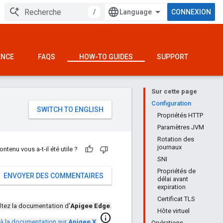
/
CONNEXION
ENCE
FAQS
HOW-TO GUIDES
SUPPORT
Sur cette page
e
Configuration
Propriétés HTTP
Paramètres JVM
Rotation des
journaux
ontenu vous a-t-il été utile ?
SNI
Propriétés de
ENVOYER DES COMMENTAIRES
délai avant
expiration
Certificat TLS
tez la documentation d'
Apigee Edge
.
Hôte virtuel
info
à la documentation sur
Apigee X
.
Opérations