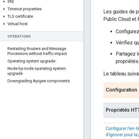
SNI
Timeout properties
Les guides de pr
TLS certificate
Public Cloud et 
Virtual host
Configurez
OPERATIONS
Vérifiez q
Restarting Routers and Message
Partagez l
Processors without traffic impact
propriétés
Operating system upgrade
Node-by-node operating system
Le tableau suiva
upgrade
Downgrading Apigee components
Configuration
Propriétés HT
Configurer l'en-t
d'ignorer pour la