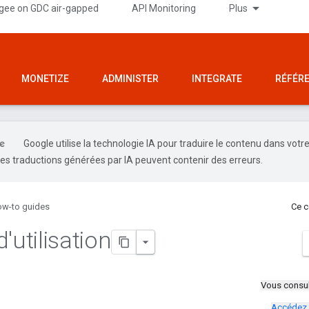
gee on GDC air-gapped
API Monitoring
Plus
MONETIZE
ADMINISTER
INTEGRATE
RÉFÉR
Google utilise la technologie IA pour traduire le contenu dans votr
es traductions générées par IA peuvent contenir des erreurs.
w-to guides
Ce c
'utilisation
Vous consul
Accédez 