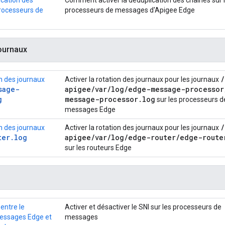
ication des
Comment activer la déduplication des chaînes sur 
processeurs de
processeurs de messages d'Apigee Edge
journaux
/
on des journaux
Activer la rotation des journaux pour les journaux
sage-
apigee
/
var
/
log
/
edge-message-processor
g
message-processor
.
log
sur les processeurs d
messages Edge
/
on des journaux
Activer la rotation des journaux pour les journaux
ter.log
apigee
/
var
/
log
/
edge-router
/
edge-route
sur les routeurs Edge
 entre le
Activer et désactiver le SNI sur les processeurs de
essages Edge et
messages