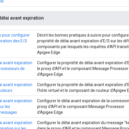
nd
délai avant expiration
 pour configurer
Décrit les bonnes pratiques à suivre pour configurer
piration des E/S
propriété de délai avant expiration d'E/S sur les di
composants par lesquels les requêtes d'API transi
Apigee Edge.
ai avant expiration
Configurer la propriété de délai avant expiration d
processeurs de
le proxy d'API et le composant Message Processor
d'Apigee Edge
ai avant expiration
Configurer la propriété de délai avant expiration d
outeurs
l'hôte virtuel et le composant de routeur d'Apigee 
ai avant expiration
Configurer le délai avant expiration de la connexion
ur les
proxy d'API et le composant Message Processor
 messages
d'Apigee Edge
ai avant expiration
Configurer le délai avant expiration du message "k
piration sur les
dans le proxy d'API et le composant Message Proc