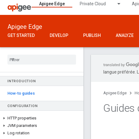
Apigee Edge
Private Cloud
Api
Apigee Edge
GET STARTED
DEVELOP
PUBLISH
ANALYZE
langue préférée. L
INTRODUCTION
Apigee Edge
Ho
How-to guides
Guides d
CONFIGURATION
HTTP properties
JVM parameters
Log rotation