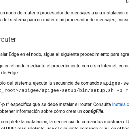
E
n nodo de router o procesador de mensajes a una instalación exis
s del sistema para un router o un procesador de mensajes, cons
router
lar Edge en el nodo, sigue el siguiente procedimiento para agreg
ge en el nodo mediante el procedimiento con o sin Internet, com
n de Edge.
olo del sistema, ejecuta la secuencia de comandos
apigee-se
t_root>/apigee/apigee-setup/bin/setup.sh -p 
“-p r” especifica que se debe instalar el router. Consulta
Instala
obtener información sobre cómo crear un
configFile
.
complete la instalación, la secuencia de comandos mostrará el U
 el UUID más adelante, usa el siguiente comando cURL en el host 