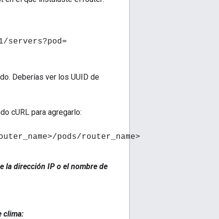
1/servers?pod=
ado. Deberías ver los UUID de
ndo cURL para agregarlo:
outer_name>/pods/router_name>
de la dirección IP o el nombre de
e clima: