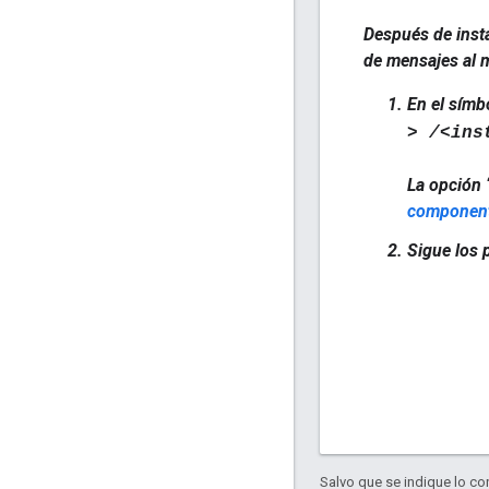
Después de insta
de mensajes al 
En el símb
> /<ins
La opción 
component
Sigue los 
Salvo que se indique lo con