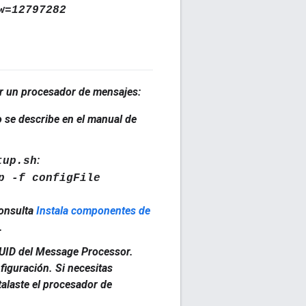
w=12797282
ar un procesador de mensajes:
o se describe en el manual de
:
tup.sh
p -f configFile
Consulta
Instala componentes de
.
UUID del Message Processor.
figuración. Si necesitas
talaste el procesador de