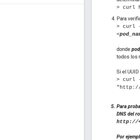
> curl 
Para verif
> curl 
<
pod_na
donde
pod
todos los 
Si el UUID
> curl 
"http:/
Para probar
DNS del ro
http://
Por ejemplo