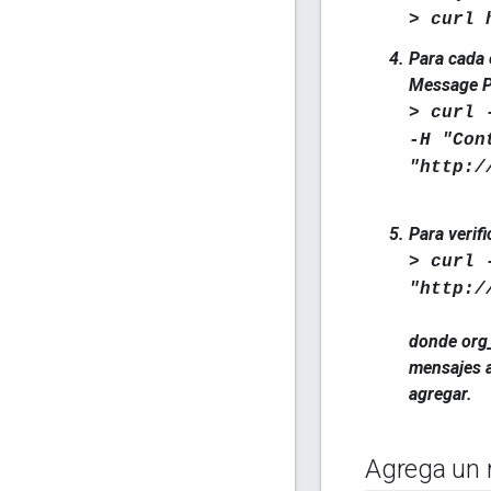
> curl 
Para cada 
Message P
> curl 
-H "Con
"http:/
Para verif
> curl 
"http:/
donde
org
mensajes a
agregar.
Agrega un 