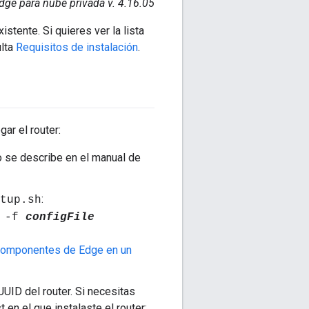
dge para nube privada v. 4.16.05
tente. Si quieres ver la lista
ulta
Requisitos de instalación
.
ar el router:
o se describe en el manual de
:
tup.sh
r -f
configFile
 componentes de Edge en un
UID del router. Si necesitas
en el que instalaste el router: