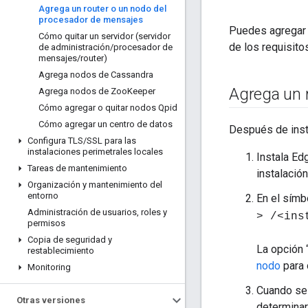
Agrega un router o un nodo del
procesador de mensajes
Puedes agregar u
Cómo quitar un servidor (servidor
de los requisito
de administración
/
procesador de
mensajes
/
router)
Agrega nodos de Cassandra
Agrega un 
Agrega nodos de Zoo
Keeper
Cómo agregar o quitar nodos Qpid
Cómo agregar un centro de datos
Después de insta
Configura TLS
/
SSL para las
instalaciones perimetrales locales
Instala Ed
Tareas de mantenimiento
instalació
Organización y mantenimiento del
entorno
En el símb
Administración de usuarios
,
roles y
> /<ins
permisos
Copia de seguridad y
La opción 
restablecimiento
nodo
para 
Monitoring
Cuando se 
Otras versiones
determinar