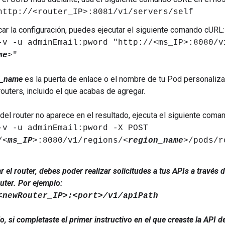
http://<router_IP>:8081/v1/servers/self
icar la configuración, puedes ejecutar el siguiente comando cURL:
-v -u adminEmail:pword "http://<ms_IP>:8080/v
me
>"
_name
es la puerta de enlace o el nombre de tu Pod personaliz
routers, incluido el que acabas de agregar.
 del router no aparece en el resultado, ejecuta el siguiente coma
-v -u adminEmail:pword -X POST
/<
ms_IP
>:8080/v1/regions/<
region_name
>/pods/r
 el router, debes poder realizar solicitudes a tus APIs a través 
uter. Por ejemplo:
<newRouter_IP>:<port>/v1/apiPath
, si completaste el primer instructivo en el que creaste la API d