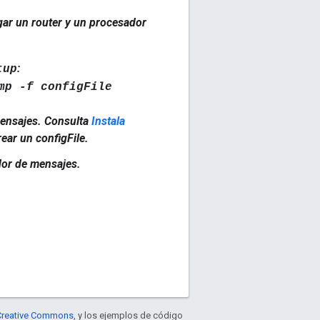
gar un router y un procesador
:
tup
mp -f configFile
 mensajes. Consulta
Instala
ar un configFile.
dor de mensajes.
e Creative Commons
, y los ejemplos de código