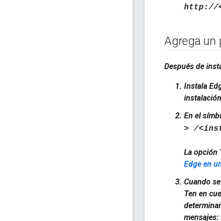
http://
Agrega un 
Después de insta
Instala Ed
instalació
En el símb
> /<ins
La opción 
Edge en u
Cuando se 
Ten en cue
determinar
mensajes: