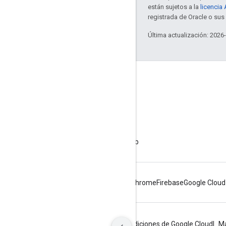
están sujetos a la
licencia
registrada de Oracle o sus 
Última actualización: 2026
Acerca de Apigee
We're part of Google
Eventos
Socios
Libros electrónicos y transmisiones web
Android
Chrome
Firebase
Google Cloud
Privacidad
Condiciones del sitio
Condiciones de Google Cloud
Ma