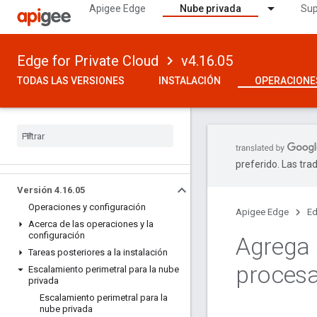
Apigee Edge
Nube privada
Sup
Edge for Private Cloud
v4.16.05
TODAS LAS VERSIONES
INSTALACIÓN
OPERACIONE
preferido. Las tra
Versión 4
.
16
.
05
Operaciones y configuración
Apigee Edge
Ed
Acerca de las operaciones y la
configuración
Agrega 
Tareas posteriores a la instalación
procesa
Escalamiento perimetral para la nube
privada
Escalamiento perimetral para la
nube privada