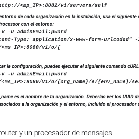
http://<mp_IP>:8082/v1/servers/self
entorno de cada organización en la instalación, usa el siguient
rocessor con el entorno:
-v -u adminEmail:pword
tent-Type: application/x-www-form-urlcoded" -
/<
ms_IP
>:8080/v1/o/{
icar la configuración, puedes ejecutar el siguiente comando cURL
-v -u adminEmail:pword
/<ms_IP>:8080/v1/o/{
org_name
}/e/{
env_name
}/se
_name
es el nombre de tu organización.
Deberías ver los UUID d
sociados a la organización y el entorno, incluido el procesado
router y un procesador de mensajes