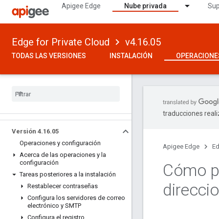
Apigee Edge
Nube privada
Sup
Edge for Private Cloud
v4.16.05
TODAS LAS VERSIONES
INSTALACIÓN
OPERACIONE
traducciones real
Versión 4
.
16
.
05
Operaciones y configuración
Apigee Edge
Ed
Acerca de las operaciones y la
configuración
Cómo pe
Tareas posteriores a la instalación
direcci
Restablecer contraseñas
Configura los servidores de correo
electrónico y SMTP
Configura el registro