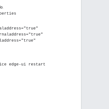
lo.
perties
aladdress="true"
rnaladdress="true"
laddress="true"
ice edge-ui restart