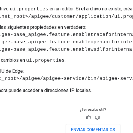
chivo
en un editor. Si el archivo no existe, créa
ui.properties
inst_root>/apigee/customer/application/ui.pro
las siguientes propiedades en verdadero:
igee-base_apigee.feature.enabletraceforintern
igee-base_apigee.feature.enableopenapiforinte
igee-base_apigee.feature.enablewsdlforinterna
s cambios en
.
ui.properties
 IU de Edge:
t_root>/apigee/apigee-service/bin/apigee-serv
ora puede acceder a direcciones IP locales.
¿Te resultó útil?
ENVIAR COMENTARIOS