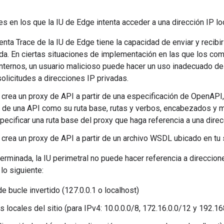
es en los que la IU de Edge intenta acceder a una dirección IP loc
enta Trace de la IU de Edge tiene la capacidad de enviar y recibi
da. En ciertas situaciones de implementación en las que los co
internos, un usuario malicioso puede hacer un uso inadecuado de 
olicitudes a direcciones IP privadas.
crea un proxy de API a partir de una especificación de OpenAPI,
de una API como su ruta base, rutas y verbos, encabezados y m
ecificar una ruta base del proxy que haga referencia a una direc
crea un proxy de API a partir de un archivo WSDL ubicado en tu 
rminada, la IU perimetral no puede hacer referencia a direccione
lo siguiente:
e bucle invertido (127.0.0.1 o localhost)
s locales del sitio (para IPv4: 10.0.0.0/8, 172.16.0.0/12 y 192.16