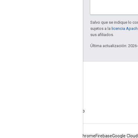
Salvo que se indique lo con
sujetos a la
licencia Apach
sus afiliados.
Última actualización: 2026
Acerca de Apigee
We're part of Google
Eventos
Socios
Libros electrónicos y transmisiones web
Android
Chrome
Firebase
Google Cloud