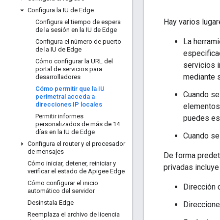
Configura la IU de Edge
Hay varios lugar
Configura el tiempo de espera
de la sesión en la IU de Edge
La herrami
Configura el número de puerto
de la IU de Edge
especifica
Cómo configurar la URL del
servicios 
portal de servicios para
mediante s
desarrolladores
Cómo permitir que la IU
Cuando se 
perimetral acceda a
direcciones IP locales
elementos 
Permitir informes
puedes esp
personalizados de más de 14
días en la IU de Edge
Cuando se 
Configura el router y el procesador
de mensajes
De forma predete
Cómo iniciar
,
detener
,
reiniciar y
privadas incluye 
verificar el estado de Apigee Edge
Cómo configurar el inicio
Dirección d
automático del servidor
Desinstala Edge
Direccione
Reemplaza el archivo de licencia