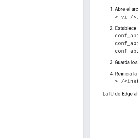
Abre el ar
> vi /<
Establece 
conf_ap
conf_ap
conf_ap
Guarda lo
Reinicia la
> /<ins
La IU de Edge ah