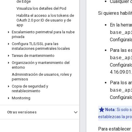
Cualquier 
de Edge
Visualiza los detalles del Pod
Si quieres habil
Habilita el acceso a los tokens de
OAuth 2
.
0 por ID de usuario y de
En la herr
app
Escalamiento perimetral para la nube
base_ap
privada
Configúral
Configura TLS
/
SSL para las
instalaciones perimetrales locales
Para las e
Tareas de mantenimiento
base_ap
Organización y mantenimiento del
Configúral
entorno
4.16.09.01
Administración de usuarios
,
roles y
permisos
Para los a
Copia de seguridad y
base_ap
restablecimiento
Configúral
Monitoring
Nota:
Si solo 
Otras versiones
establezcas la pr
Para establecer