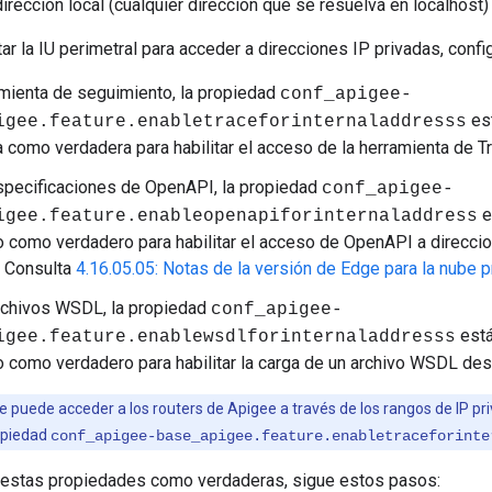
dirección local (cualquier dirección que se resuelva en localhost)
itar la IU perimetral para acceder a direcciones IP privadas, confi
amienta de seguimiento, la propiedad
conf_apigee-
est
igee.feature.enabletraceforinternaladdresss
a como verdadera para habilitar el acceso de la herramienta de T
specificaciones de OpenAPI, la propiedad
conf_apigee-
e
igee.feature.
enableopenapiforinternaladdress
o como verdadero para habilitar el acceso de OpenAPI a direcci
. Consulta
4.16.05.05: Notas de la versión de Edge para la nube p
rchivos WSDL, la propiedad
conf_apigee-
está
igee.feature.enablewsdlforinternaladdresss
o como verdadero para habilitar la carga de un archivo WSDL des
se puede acceder a los routers de Apigee a través de los rangos de IP p
opiedad
conf_apigee-base_apigee.feature.enabletraceforinte
 estas propiedades como verdaderas, sigue estos pasos: