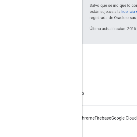
Salvo que se indique lo con
están sujetos a la
licencia
registrada de Oracle o sus 
Última actualización: 2026
Acerca de Apigee
We're part of Google
Eventos
Socios
Libros electrónicos y transmisiones web
Android
Chrome
Firebase
Google Cloud