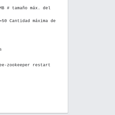
MB # tamaño máx. del
=50 Cantidad máxima de
s
ee-zookeeper restart