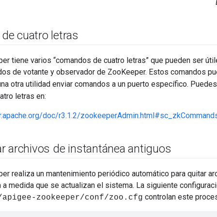
e cuatro letras
r tiene varios “comandos de cuatro letras” que pueden ser útil
odos de votante y observador de ZooKeeper. Estos comandos pu
una otra utilidad enviar comandos a un puerto específico. Puedes
tro letras en:
er.apache.org/doc/r3.1.2/zookeeperAdmin.html#sc_zkCommands
r archivos de instantánea antiguos
r realiza un mantenimiento periódico automático para quitar arc
a medida que se actualizan el sistema. La siguiente configurac
controlan este proce
/apigee-zookeeper/conf/zoo.cfg