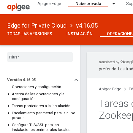
Apigee Edge
Nube privada
Sup
Edge for Private Cloud
v4.16.05
TODAS LAS VERSIONES
INSTALACIÓN
OPERACIONE
preferido. Las tra
Versión 4
.
16
.
05
Operaciones y configuración
Apigee Edge
Ed
Acerca de las operaciones y la
configuración
Tareas 
Tareas posteriores a la instalación
Zookee
Escalamiento perimetral para la nube
privada
Configura TLS
/
SSL para las
instalaciones perimetrales locales