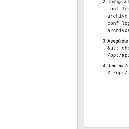
Configura 
conf_lo
archivo
conf_lo
archivo
Asegúrate 
&gt; ch
/opt/ap
Reinicia Z
$ /opt/