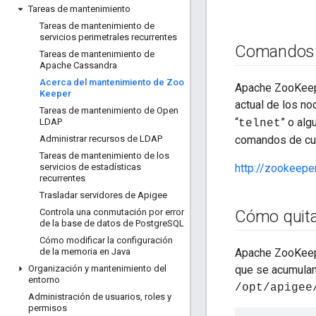
Tareas de mantenimiento
Tareas de mantenimiento de
servicios perimetrales recurrentes
Comandos d
Tareas de mantenimiento de
Apache Cassandra
Acerca del mantenimiento de Zoo
Apache ZooKeepe
Keeper
actual de los n
Tareas de mantenimiento de Open
“
” o alg
LDAP
telnet
Administrar recursos de LDAP
comandos de cua
Tareas de mantenimiento de los
servicios de estadísticas
http://zookeep
recurrentes
Trasladar servidores de Apigee
Controla una conmutación por error
Cómo quita
de la base de datos de Postgre
SQL
Cómo modificar la configuración
de la memoria en Java
Apache ZooKeepe
Organización y mantenimiento del
que se acumulan 
entorno
/opt/apigee
Administración de usuarios
,
roles y
permisos