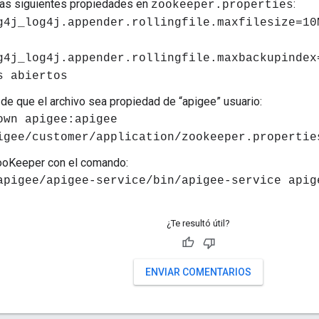
las siguientes propiedades en
:
zookeeper.properties
g4j_log4j.appender.rollingfile.maxfilesize=10
g4j_log4j.appender.rollingfile.maxbackupindex
s abiertos
de que el archivo sea propiedad de “apigee” usuario:
own apigee:apigee
igee/customer/application/zookeeper.propertie
ooKeeper con el comando:
apigee/apigee-service/bin/apigee-service apig
¿Te resultó útil?
ENVIAR COMENTARIOS