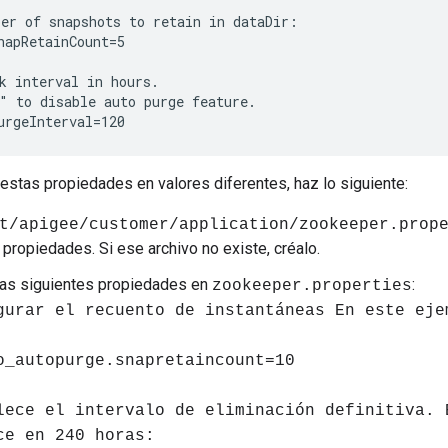
er of snapshots to retain in dataDir:

napRetainCount=5

k interval in hours.

" to disable auto purge feature.

urgeInterval=120
estas propiedades en valores diferentes, haz lo siguiente:
t/apigee/customer/application/zookeeper.prop
 propiedades. Si ese archivo no existe, créalo.
las siguientes propiedades en
:
zookeeper.properties
gurar el recuento de instantáneas En este eje
o_autopurge.snapretaincount=10
lece el intervalo de eliminación definitiva. 
ce en 240 horas: