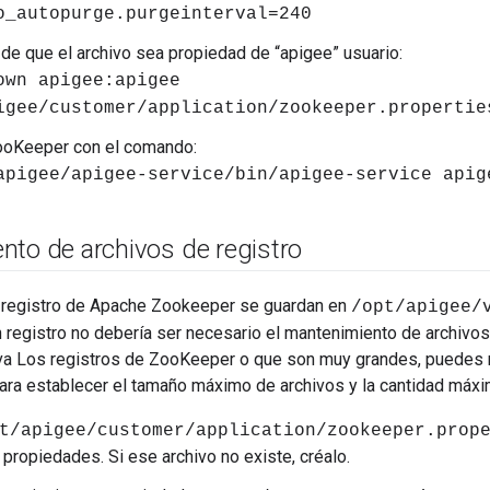
o_autopurge.purgeinterval=240
de que el archivo sea propiedad de “apigee” usuario:
own apigee:apigee
igee/customer/application/zookeeper.propertie
ooKeeper con el comando:
apigee/apigee-service/bin/apigee-service apig
nto de archivos de registro
 registro de Apache Zookeeper se guardan en
/opt/apigee/
registro no debería ser necesario el mantenimiento de archivos,
va Los registros de ZooKeeper o que son muy grandes, puedes m
ra establecer el tamaño máximo de archivos y la cantidad máxi
t/apigee/customer/application/zookeeper.prop
 propiedades. Si ese archivo no existe, créalo.