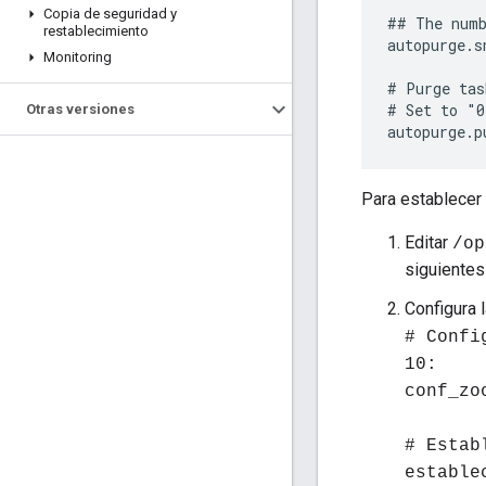
Copia de seguridad y
## The numb
restablecimiento
autopurge.s
Monitoring
# Purge tas
# Set to "0
Otras versiones
autopurge.p
Para establecer 
Editar
/op
siguientes
Configura 
# Confi
10:
conf_zo
# Estab
estable