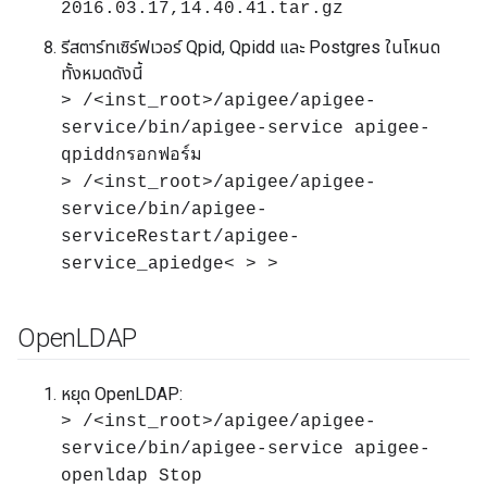
2016.03.17,14.40.41.tar.gz
รีสตาร์ทเซิร์ฟเวอร์ Qpid, Qpidd และ Postgres ในโหนด
ทั้งหมดดังนี้
> /<inst_root>/apigee/apigee-
service/bin/apigee-service apigee-
qpiddกรอกฟอร์ม
> /<inst_root>/apigee/apigee-
service/bin/apigee-
serviceRestart/apigee-
service_apiedge< > >
Open
LDAP
หยุด OpenLDAP:
> /<inst_root>/apigee/apigee-
service/bin/apigee-service apigee-
openldap Stop