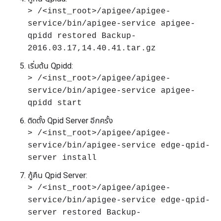
> /<inst_root>/apigee/apigee-
service/bin/apigee-service apigee-
qpidd restored Backup-
2016.03.17,14.40.41.tar.gz
เริ่มต้น Qpidd:
> /<inst_root>/apigee/apigee-
service/bin/apigee-service apigee-
qpidd start
ติดตั้ง Qpid Server อีกครั้ง
> /<inst_root>/apigee/apigee-
service/bin/apigee-service edge-qpid-
server install
กู้คืน Qpid Server:
> /<inst_root>/apigee/apigee-
service/bin/apigee-service edge-qpid-
server restored Backup-