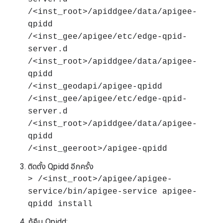
/<inst_root>/apiddgee/data/apigee-
qpidd
/<inst_gee/apigee/etc/edge-qpid-
server.d
/<inst_root>/apiddgee/data/apigee-
qpidd
/<inst_geodapi/apigee-qpidd
/<inst_gee/apigee/etc/edge-qpid-
server.d
/<inst_root>/apiddgee/data/apigee-
qpidd
/<inst_geeroot>/apigee-qpidd
ติดตั้ง Qpidd อีกครั้ง
> /<inst_root>/apigee/apigee-
service/bin/apigee-service apigee-
qpidd install
กู้คืน Qpidd: