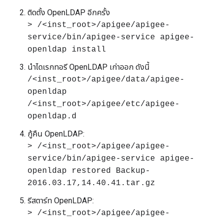
ติดตั้ง OpenLDAP อีกครั้ง
> /<inst_root>/apigee/apigee-
service/bin/apigee-service apigee-
openldap install
นำไดเรกทอรี OpenLDAP เก่าออก ดังนี้
/<inst_root>/apigee/data/apigee-
openldap
/<inst_root>/apigee/etc/apigee-
openldap.d
กู้คืน OpenLDAP:
> /<inst_root>/apigee/apigee-
service/bin/apigee-service apigee-
openldap restored Backup-
2016.03.17,14.40.41.tar.gz
รีสตาร์ท OpenLDAP:
> /<inst_root>/apigee/apigee-