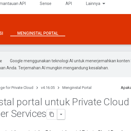
mantauan API
Sense
API
Lainnya
SI
MENGINSTAL PORTAL
Google menggunakan teknologi AI untuk menerjemahkan konten 
ihan Anda. Terjemahan AI mungkin mengandung kesalahan.
ge for Private Cloud
v4.16.05
Menginstal Portal
Apaka
tal portal untuk Private Cloud
er Services