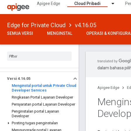
Apigee Edge
Cloud Pribadi
Pe
Edge for Private Cloud
v4.16.05
SEMUA VERSI
MENGINSTAL
OPERASI & KONFIGURA
dalam bahasa pil
Versi 4
.
16
.
05
Menginstal portal untuk Private Cloud
Apigee Edge
Ed
Developer Services
Ringkasan Portal Layanan Developer
Mengins
Persyaratan portal Layanan Developer
Develop
Penginstalan portal Layanan
Developer
Posting tugas penginstalan
Mengupgrade portal Layanan