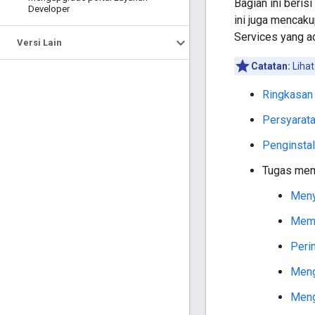
Bagian ini beris
Developer
ini juga mencak
Services yang ad
Versi Lain
Catatan:
Lihat 
Ringkasan
Persyarata
Penginstal
Tugas mem
Meny
Memu
Peri
Meng
Meng