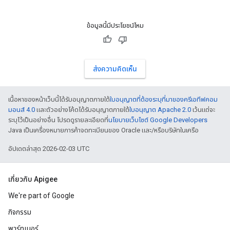
ข้อมูลนี้มีประโยชน์ไหม
ส่งความคิดเห็น
เนื้อหาของหน้าเว็บนี้ได้รับอนุญาตภายใต้
ใบอนุญาตที่ต้องระบุที่มาของครีเอทีฟคอม
มอนส์ 4.0
และตัวอย่างโค้ดได้รับอนุญาตภายใต้
ใบอนุญาต Apache 2.0
เว้นแต่จะ
ระบุไว้เป็นอย่างอื่น โปรดดูรายละเอียดที่
นโยบายเว็บไซต์ Google Developers
Java เป็นเครื่องหมายการค้าจดทะเบียนของ Oracle และ/หรือบริษัทในเครือ
อัปเดตล่าสุด 2026-02-03 UTC
เกี่ยวกับ Apigee
We're part of Google
กิจกรรม
พาร์ทเนอร์