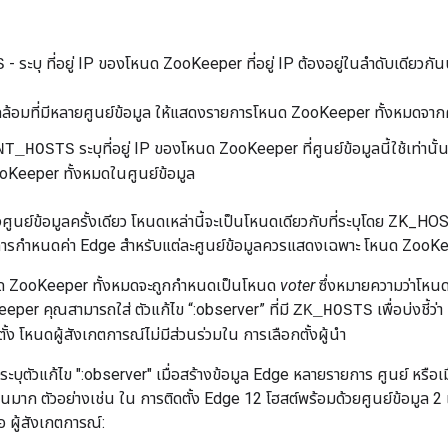
- ระบุ ที่อยู่ IP ของโหนด ZooKeeper ที่อยู่ IP ต้องอยู่ในลำดับเดีย
S
้อมที่มีหลายศูนย์ข้อมูล ให้แสดงรายการโหนด ZooKeeper ทั้งหมดจากศู
ระบุที่อยู่ IP ของโหนด ZooKeeper ที่ศูนย์ข้อมูลนี้ใช้เท่านั
NT_HOSTS
Keeper ทั้งหมดในศูนย์ข้อมูล
งศูนย์ข้อมูลครั้งเดียว โหนดเหล่านี้จะเป็นโหนดเดียวกับที่ระบุโดย ZK
์การกำหนดค่า Edge สำหรับแต่ละศูนย์ข้อมูลควรแสดงเฉพาะ โหนด ZooKee
หนด ZooKeeper ทั้งหมดจะถูกกำหนดเป็นโหนด
voter
ซึ่งหมายความว่าโหนด
per คุณสามารถใส่ ตัวแก้ไข “:observer” ที่มี
เพื่อบ่งชี้ว
ZK_HOSTS
อกตั้ง โหนดผู้สังเกตการณ์ไม่มีส่วนร่วมใน การเลือกตั้งผู้นำ
ะบุตัวแก้ไข ":observer" เมื่อสร้างข้อมูล Edge หลายรายการ ศูนย์ หรือเม
าก ตัวอย่างเช่น ใน การติดตั้ง Edge 12 โฮสต์พร้อมด้วยศูนย์ข้อมูล
อ ผู้สังเกตการณ์: