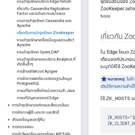
ชุดชิ้นส่วนของ Zo
งานบํารุงรักษาบริการ Edge ที่เกิดซ้ํา
ZooKeeper อย่างน
เกี่ยวกับ Cassandra Replication
Factor และระดับความสม่ําเสมอ
ระบบ
งานการบํารุงรักษา Cassandra ของ
Apache
เกี่ยวกับการบํารุงรักษา Zoo
Keeper
เกี่ยวกับ Zo
งานบํารุงรักษาเครื่องมือดูแลสวนสัตว์
Apache
ใน Edge โหนด Zo
งานบํารุงรักษา Open
LDAP
เตือนองค์ประกอบท
งานบํารุงรักษาของบริการ Analytics ที่
เกิดขึ้นซ้ําๆ
ระบุว่าให้ใช้ Zoo
การย้ายเซิร์ฟเวอร์ Apigee
การจัดการเฟลโอเวอร์ของฐานข้อมูล
หมายเหตุ:
ไม่จำ
Postgres
SQL
เติมได้ตามความจำเ
การแก้ไขการตั้งค่าหน่วยความจํา Java
การแก้ปัญหาเราเตอร์ Edge
ใช้
แล
ZK_HOSTS
การบํารุงรักษาองค์กรและสิ่งแวดล้อม
การจัดการผู้ใช้ บทบาท และสิทธิ์
ZK_HOSTS="$
สำรองข้อมูลและกู้คืน
ZK_CLIENT_H
การตรวจสอบ
การอัปโหลดข้อมูลการเข้าชม API ไปยัง