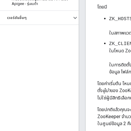
Apigee - รุ่นเบต้า
โดยมี
เวอร์ชันอื่นๆ
ZK_HOST
ในสภาพแวดล
ZK_CLIE
ในโหนด Zoo
ในการติดตั้
ข้อมูล ไฟล
โดยค่าเริ่มต้น โ
ตั้ง
ผู้นำ
ของ ZooKee
ไม่ใช่ผู้มีสิทธิเลื
โดยปกติแล้วคุณจะร
ZooKeeper จำนวนม
ในศูนย์ข้อมูล 2 คื