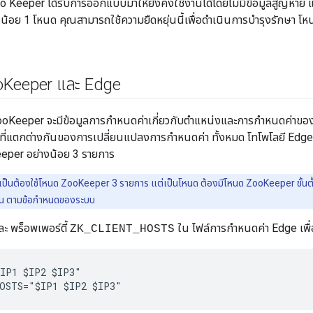
o Keeper ได้รับการออกแบบมาให้ยังคงใช้งานได้โดยไม่มีข้อมูลสูญหาย แม
้อย 1 โหนด คุณสามารถใช้ความยืดหยุ่นนี้เพื่อดำเนินการบำรุงรักษา โห
o
Keeper และ Edge
oKeeper จะมีข้อมูลการกำหนดค่าเกี่ยวกับตำแหน่งและการกำหนดค่าของ
ี่แตกต่างกันของการเปลี่ยนแปลงการกำหนดค่า ทั้งหมด โทโพโลยี Edge ท
Keeper อย่างน้อย 3 รายการ
เป็นต้องใช้โหนด ZooKeeper 3 รายการ แต่เป็นโหนด ต้องมีโหนด ZooKeeper ขั้นต
ป็น ตามข้อกำหนดของระบบ
ะ พร็อพเพอร์ตี้
ใน ไฟล์การกำหนดค่า Edge เพื
ZK_CLIENT_HOSTS
IP1 $IP2 $IP3" 

OSTS="$IP1 $IP2 $IP3" 