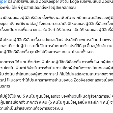
eper
อธิบายวิธีเพิ่มโหนด ZooKeeper ลงใน Edge เมื่อเพิ่มโหนด ZooK
เพิ่ม ได้แก่ ผู้มีสิทธิเลือกตั้งหรือผู้สังเกตการณ์
ว่ามีโหนดของผู้มีสิทธิเลือกตั้งเพียงพอเพื่อที่ว่าหากมีคะแนนเสียงของผู้
r ยังคงใช้งานได้อยู่ ซึ่งหมายความว่ายังมีโหนดของผู้มีสิทธิ์เลือกตั้งเห
กตั้งจะเป็นการเพิ่มขนาดควอรัม จึงทำให้สามารถ เปิดให้โหนดของผู้มีสิทธิ์
พิ่มโหนดผู้มีสิทธิเลือกตั้งอาจส่งผลเสียต่อประสิทธิภาพการเขียนด้วยเพ
ลงเกี่ยวกับผู้นำ เวลาที่ใช้ในการกำหนดตัวแปรที่ดีที่สุด ขึ้นอยู่กับจำนวนโห
โหนดผู้มีสิทธิเลือกตั้ง คุณจึงไม่ต้องการลงคะแนนโหนดทั้งหมด
เกตการณ์ได้ แทนที่จะต้องเพิ่มโหนดผู้มีสิทธิเลือกตั้ง การเพิ่มโหนดผู้สั
มโดยไม่เพิ่มค่าใช้จ่ายในการดำเนินการเลือกผู้นำเนื่องจาก โหนดของผู้
ม ดังนั้น ถ้าโหนดของผู้สังเกตการณ์ ก็ไม่ได้มีผลต่อความสามารถของทั้
การณ์ โหนดอาจทำให้ประสิทธิภาพการอ่านของชุด ZooKeeper ลดลงเนื่องจ
บริการ
้มีผู้ใช้ไม่เกิน 5 คนในศูนย์ข้อมูลเดียว ของจำนวนโหนดผู้สังเกตการณ์
 ผู้มีสิทธิเลือกตั้งมากกว่า 9 คน (5 คนในศูนย์ข้อมูลหนึ่ง และอีก 4 คน) 
วามจำเป็นสำหรับความต้องการของระบบ