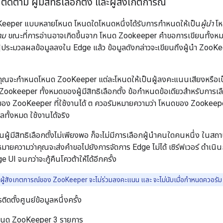
ผู้ติดตาม ผู้มีสิทธิเลือกตั้ง และผู้สังเกตการณ์
oKeeper แบบหลายโหนด โหนดใดโหนดหนึ่งได้รับการกำหนดให้เป็น
ผู้นำ
โห
าม
ขณะที่การอ่านอาจเกิดขึ้นจาก โหนด Zookeeper คำขอการเขียนทั้งหมดจ
ผู้ประมวลผลข้อมูลลงใน Edge แล้ว ข้อมูลดังกล่าวจะเขียนถึงผู้นำ ZooKee
คุณจะกำหนดโหนด ZooKeeper แต่ละโหนดให้เป็นผู้ลงคะแนนเสียงหรือเป็น
Zookeeper ทั้งหมดของผู้มีสิทธิเลือกตั้ง ข้อกำหนดข้อเดียวสำหรับการเลือ
ง ZooKeeper ที่ใช้งานได้ ต ควอรัมหมายความว่า โหนดของ Zookeeper ผู้ม
ลทั้งหมด ใช้งานได้จริง
้มีสิทธิเลือกตั้งไม่เพียงพอ ก็จะไม่มีการเลือกผู้นำคนใดคนหนึ่ง ในสถาน
่งหมายความว่าคุณจะส่งคำขอไปยังการจัดการ Edge ไม่ได้ เซิร์ฟเวอร์ ด
e UI จนกว่าจะกู้คืนโควต้าให้ได้อีกครั้ง
ู้สังเกตการณ์ของ ZooKeeper จะไม่ร่วมลงคะแนน และ จะไม่นับเมื่อกำหนดควอรัม
ติดตั้งศูนย์ข้อมูลหนึ่งครั้ง
โหนด ZooKeeper 3 รายการ