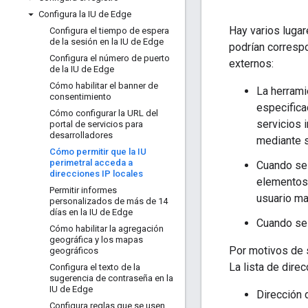
Configura la IU de Edge
Hay varios lugar
Configura el tiempo de espera
de la sesión en la IU de Edge
podrían corresp
Configura el número de puerto
externos:
de la IU de Edge
Cómo habilitar el banner de
La herrami
consentimiento
especifica
Cómo configurar la URL del
servicios 
portal de servicios para
desarrolladores
mediante s
Cómo permitir que la IU
perimetral acceda a
Cuando se 
direcciones IP locales
elementos 
Permitir informes
usuario ma
personalizados de más de 14
días en la IU de Edge
Cuando se 
Cómo habilitar la agregación
geográfica y los mapas
Por motivos de s
geográficos
La lista de direc
Configura el texto de la
sugerencia de contraseña en la
IU de Edge
Dirección d
Configura reglas que se usen