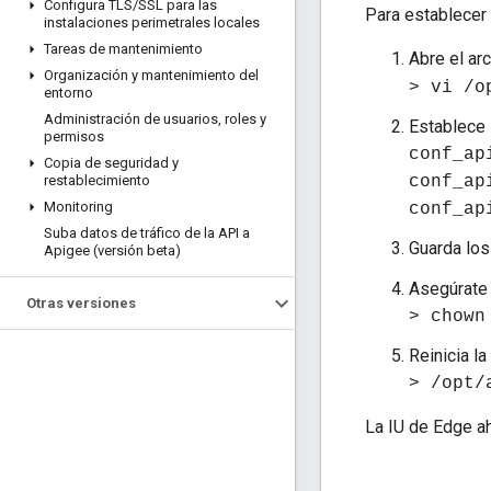
Configura TLS
/
SSL para las
Para establecer
instalaciones perimetrales locales
Tareas de mantenimiento
Abre el ar
Organización y mantenimiento del
> vi /o
entorno
Administración de usuarios
,
roles y
Establece 
permisos
conf_ap
Copia de seguridad y
restablecimiento
conf_ap
Monitoring
conf_ap
Suba datos de tráfico de la API a
Guarda lo
Apigee (versión beta)
Asegúrate 
Otras versiones
> chown
Reinicia la
> /opt/
La IU de Edge ah