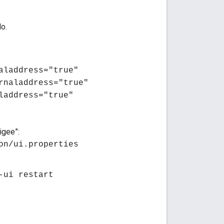
lo.
aladdress="true"
rnaladdress="true"
laddress="true"
igee”:
on/ui.properties
-ui restart