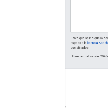
Salvo que se indique lo con
sujetos a la
licencia Apach
sus afiliados.
Última actualización: 2026
Acerca de Apigee
We're part of Google
Eventos
Socios
Libros electrónicos y transmisiones web