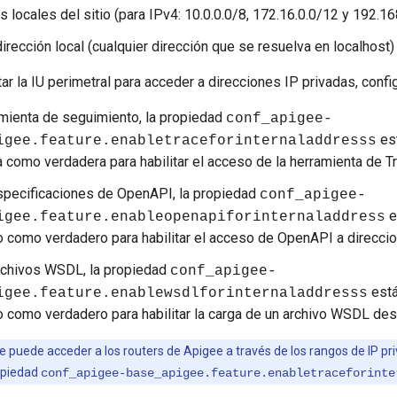
s locales del sitio (para IPv4: 10.0.0.0/8, 172.16.0.0/12 y 192.16
dirección local (cualquier dirección que se resuelva en localhost)
itar la IU perimetral para acceder a direcciones IP privadas, confi
amienta de seguimiento, la propiedad
conf_apigee-
est
igee.feature.enabletraceforinternaladdresss
a como verdadera para habilitar el acceso de la herramienta de T
specificaciones de OpenAPI, la propiedad
conf_apigee-
e
igee.feature.
enableopenapiforinternaladdress
o como verdadero para habilitar el acceso de OpenAPI a direccio
rchivos WSDL, la propiedad
conf_apigee-
está
igee.feature.enablewsdlforinternaladdresss
o como verdadero para habilitar la carga de un archivo WSDL des
se puede acceder a los routers de Apigee a través de los rangos de IP p
opiedad
conf_apigee-base_apigee.feature.enabletraceforinte