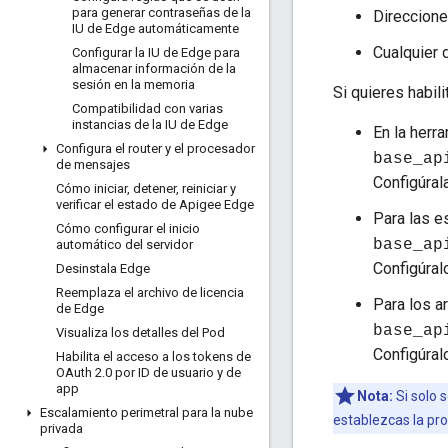
para generar contraseñas de la
Direccione
IU de Edge automáticamente
Cualquier 
Configurar la IU de Edge para
almacenar información de la
sesión en la memoria
Si quieres habil
Compatibilidad con varias
instancias de la IU de Edge
En la herr
Configura el router y el procesador
base_ap
de mensajes
Configúral
Cómo iniciar
,
detener
,
reiniciar y
verificar el estado de Apigee Edge
Para las e
Cómo configurar el inicio
base_ap
automático del servidor
Configúral
Desinstala Edge
Reemplaza el archivo de licencia
Para los a
de Edge
base_ap
Visualiza los detalles del Pod
Configúral
Habilita el acceso a los tokens de
OAuth 2
.
0 por ID de usuario y de
app
Nota:
Si solo 
Escalamiento perimetral para la nube
establezcas la pr
privada