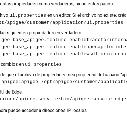
 estas propiedades como verdaderas, sigue estos pasos:
chivo
en un editor. Si el archivo no existe, créa
ui.properties
pt/apigee/customer/application/ui.properties
las siguientes propiedades en verdadero:
igee-base_apigee.feature.enabletraceforintern
igee-base_apigee.feature.enableopenapiforinte
igee-base_apigee.feature.enablewsdlforinterna
s cambios en
.
ui.properties
de que el archivo de propiedades sea propiedad del usuario “ap
 apigee:apigee /opt/apigee/customer/applicati
 IU de Edge:
apigee/apigee-service/bin/apigee-service edge
ora puede acceder a direcciones IP locales.