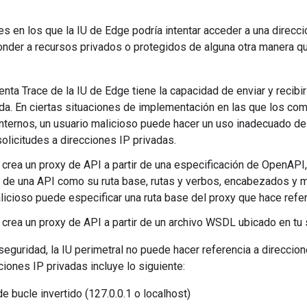
es en los que la IU de Edge podría intentar acceder a una direcci
onder a recursos privados o protegidos de alguna otra manera q
enta Trace de la IU de Edge tiene la capacidad de enviar y recibi
da. En ciertas situaciones de implementación en las que los co
internos, un usuario malicioso puede hacer un uso inadecuado de 
olicitudes a direcciones IP privadas.
crea un proxy de API a partir de una especificación de OpenAPI,
de una API como su ruta base, rutas y verbos, encabezados y má
licioso puede especificar una ruta base del proxy que hace refer
crea un proxy de API a partir de un archivo WSDL ubicado en tu 
eguridad, la IU perimetral no puede hacer referencia a direccio
ciones IP privadas incluye lo siguiente:
e bucle invertido (127.0.0.1 o localhost)