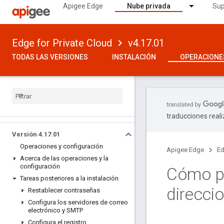
Apigee Edge
Nube privada
Sup
Edge for Private Cloud
v4.17.01
TODAS LAS VERSIONES
INSTALACIÓN
OPERACIONE
traducciones real
Versión 4
.
17
.
01
Operaciones y configuración
Apigee Edge
Ed
Acerca de las operaciones y la
configuración
Cómo pe
Tareas posteriores a la instalación
direcci
Restablecer contraseñas
Configura los servidores de correo
electrónico y SMTP
Configura el registro