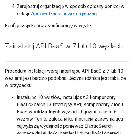
Zarejestruj organizację w sposób opisany poniżej w
sekcji
Wprowadzanie nowej organizacji
.
Konfiguracja kończy konfigurację w węźle.
Zainstaluj API Baa
S w 7 lub 10 węzłach
Procedura instalacji wersji interfejsu API BaaS z 7 lub 10
węzłami jest bardzo podobna. Jedyna różnica jest taka, że
w przypadku:
instalując 10 węzłów, instalujesz 3 komponenty
ElasticSearch i 3 interfejsy API; Komponenty stosu
BaaS w
oddzielnych
węzłach. Łącznie daje to 6
węzłów. Ten to zalecana konfiguracja zapewniająca
najwyższą wydajność ponieważ ElasticSearch
wymaga dużej ilości pamięci i dużej ilości operacji