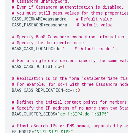
# Cassandra uname/pword.
# Even if Cassandra authentication is disabled,
# you must still pass values for these properties.
CASS_USERNAME
=
cassandra
# Default value
CASS_PASSWORD
=
cassandra
# Default value
# Specify BaaS Cassandra connection information.
# Specify the data center name.
BAAS_CASS_LOCALDC
=
dc
-
1
# Default is dc-1.
# For a single data center, specify the same value
BAAS_CASS_DC_LIST
=
dc
-
1
# Replication is in the form "dataCenterName:#Cass
# For example, for dc-1 with three Cassandra nodes
BAAS_CASS_REPLICATION
=
dc
-
1
:
3
# Defines the initial contact points for members o
# Specify the IP address of no more than two Stack
BAAS_CLUSTER_SEEDS
=
"dc-1:$IP4,dc-1:$IP5"
# ElasticSearch IPs or DNS names, separated by spa
ES_HOSTS
=
"$IP1 $IP2 $IP3"