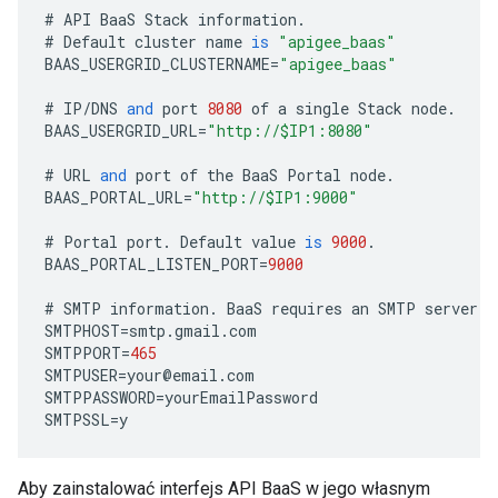
#
API
BaaS
Stack
information
.
#
Default
cluster
name
is
"apigee_baas"
BAAS_USERGRID_CLUSTERNAME
=
"apigee_baas"
#
IP
/
DNS
and
port
8080
of
a
single
Stack
node
.
BAAS_USERGRID_URL
=
"http://$IP1:8080"
#
URL
and
port
of
the
BaaS
Portal
node
.
BAAS_PORTAL_URL
=
"http://$IP1:9000"
#
Portal
port
.
Default
value
is
9000
.
BAAS_PORTAL_LISTEN_PORT
=
9000
#
SMTP
information
.
BaaS
requires
an
SMTP
server
.
SMTPHOST
=
smtp
.
gmail
.
com
SMTPPORT
=
465
SMTPUSER
=
your
@
email
.
com
SMTPPASSWORD
=
yourEmailPassword
SMTPSSL
=
y
Aby zainstalować interfejs API BaaS w jego własnym