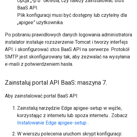
Opcja „-p b” określa, czy należy zainstalować stos
BaaS API.
Plik konfiguracji musi być dostępny lub czytelny dla
„apigee” użytkownika.
Po pobraniu prawidłowych danych logowania administratora
instalator instaluje rozszerzenie Tomcat i tworzy interfejs
API. i skonfigurować stos BaaS API na serwerze. Protokół
SMTP jest skonfigurowany tak, aby zezwalać na wysyłania
e-maili z potwierdzeniem hasła.
Zainstaluj portal API Baa
S: maszyna 7
.
Aby zainstalować portal BaaS API:
Zainstaluj narzędzie Edge apigee-setup w węźle,
korzystając z internetu lub spoza internetu . Zobacz
Instalowanie Edge apigee-setup
.
W wierszu polecenia uruchom skrypt konfiguracji: