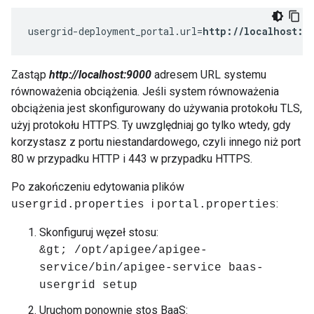
usergrid-deployment_portal.url=
http://localhost:9
Zastąp
http://localhost:9000
adresem URL systemu
równoważenia obciążenia. Jeśli system równoważenia
obciążenia jest skonfigurowany do używania protokołu TLS,
użyj protokołu HTTPS. Ty uwzględniaj go tylko wtedy, gdy
korzystasz z portu niestandardowego, czyli innego niż port
80 w przypadku HTTP i 443 w przypadku HTTPS.
Po zakończeniu edytowania plików
:
i
usergrid.properties
portal.properties
Skonfiguruj węzeł stosu:
&gt; /opt/apigee/apigee-
service/bin/apigee-service baas-
usergrid setup
Uruchom ponownie stos BaaS: