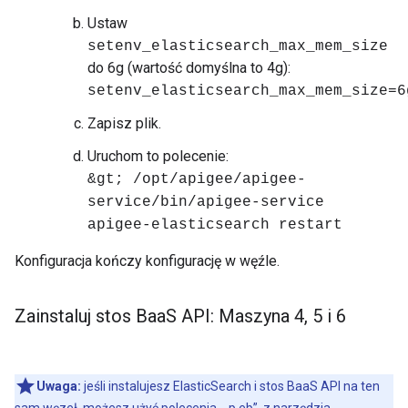
Ustaw
setenv_elasticsearch_max_mem_size
do 6g (wartość domyślna to 4g):
setenv_elasticsearch_max_mem_size=6
Zapisz plik.
Uruchom to polecenie:
&gt; /opt/apigee/apigee-
service/bin/apigee-service
apigee-elasticsearch restart
Konfiguracja kończy konfigurację w węźle.
Zainstaluj stos Baa
S API: Maszyna 4
,
5 i 6
Uwaga:
jeśli instalujesz ElasticSearch i stos BaaS API na ten