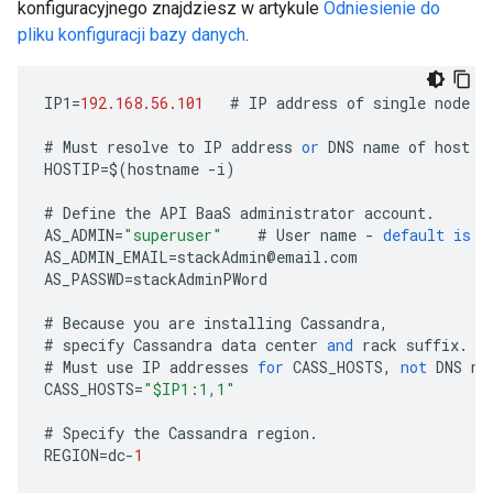
konfiguracyjnego znajdziesz w artykule
Odniesienie do
pliku konfiguracji bazy danych
.
IP1
=
192.168.56.101
#
IP
address
of
single
node
#
Must
resolve
to
IP
address
or
DNS
name
of
host
-
HOSTIP
=
$
(
hostname
-
i
)
#
Define
the
API
BaaS
administrator
account
.
AS_ADMIN
=
"superuser"
#
User
name
-
default
is
"
AS_ADMIN_EMAIL
=
stackAdmin
@
email
.
com
AS_PASSWD
=
stackAdminPWord
#
Because
you
are
installing
Cassandra
,
#
specify
Cassandra
data
center
and
rack
suffix
.
#
Must
use
IP
addresses
for
CASS_HOSTS
,
not
DNS
na
CASS_HOSTS
=
"$IP1:1,1"
#
Specify
the
Cassandra
region
.
REGION
=
dc
-
1