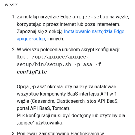
węźle:
Zainstaluj narzędzie Edge
na węźle,
apigee-setup
korzystając z przez internet lub poza internetem.
Zapoznaj się z sekcją
Instalowanie narzędzia Edge
apigee-setup
, i innych.
W wierszu polecenia uruchom skrypt konfiguracji:
&gt; /opt/apigee/apigee-
setup/bin/setup.sh -p asa -f
configFile
Opcja „-p asa” określa, czy należy zainstalować
wszystkie komponenty BaaS interfejsu API w 1
węźle (Cassandra, Elasticsearch, stos API BaaS,
portal API BaaS, Tomcat).
Plik konfiguracji musi być dostępny lub czytelny dla
„apigee” użytkownika.
Ponieważ zainstalowano ElasticSearch w