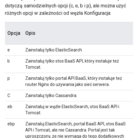
dotyczą samodzielnych opcji (c, e, b i p), ale można użyć
różnych opcji w zależności od węzła Konfiguracja:
Opcja
Opis
e
Zainstaluj tylko ElasticSearch.
b
Zainstaluj tylko stos BaaS API, który instaluje też
Tomcat.
p
Zainstaluj tylko portal API BaaS, który instaluje też
router Nginx do używania jako sieć serwera.
C
Zainstaluj tylko Cassandra.
eb
Zainstaluj w węźle ElasticSearch, stos BaaS API i
Tomcat.
ebp
Zainstaluj ElasticSearch, portal BaaS API, stos BaaS
API i Tomcat, ale nie Cassandra. Portal jest tak
uproszczony, że nie wymaga do tego dodatkowych