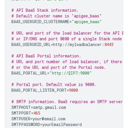
# API BaaS Stack information.
# Default cluster name is "apigee_baas"
BAAS_USERGRID_CLUSTERNAME
=
"apigee_baas"
# URL and port of the load balancer for the API Ba
# or IP/DNS and port 8080 of a single Stack node w
BAAS_USERGRID_URL
=
http
:
//
myloadbalancer
:
8443
# API BaaS Portal information.
# URL and port number of load balancer, if there i
# or the URL and port of the Portal node.  
BAAS_PORTAL_URL
=
"http://$IP7:9000"
# Portal port. Default value is 9000.
BAAS_PORTAL_LISTEN_PORT
=
9000
# SMTP information. BaaS requires an SMTP server.
SMTPHOST
=
smtp
.
gmail
.
com
SMTPPORT
=
465
SMTPUSER
=
your
@
email
.
com
SMTPPASSWORD
=
yourEmailPassword