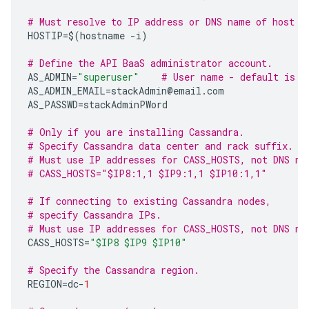
# Must resolve to IP address or DNS name of host -
HOSTIP
=$
(
hostname
-
i
)
# Define the API BaaS administrator account.  
AS_ADMIN
=
"superuser"
# User name - default is "
AS_ADMIN_EMAIL
=
stackAdmin
@
email
.
com
AS_PASSWD
=
stackAdminPWord
# Only if you are installing Cassandra.
# Specify Cassandra data center and rack suffix.
# Must use IP addresses for CASS_HOSTS, not DNS na
# CASS_HOSTS="$IP8:1,1 $IP9:1,1 $IP10:1,1"
# If connecting to existing Cassandra nodes, 
# specify Cassandra IPs.
# Must use IP addresses for CASS_HOSTS, not DNS na
CASS_HOSTS
=
"$IP8 $IP9 $IP10"
# Specify the Cassandra region.
REGION
=
dc
-
1