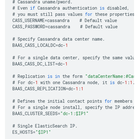
#
Cassandra
uname
/
pword
.
#
Even
if
Cassandra
authentication
is
disabled
,
#
you
must
still
pass
values
for
these
properties
.
CASS_USERNAME
=
cassandra
#
Default
value
CASS_PASSWORD
=
cassandra
#
Default
value
#
Specify
Cassandra
data
center
name
.
BAAS_CASS_LOCALDC
=
dc
-
1
#
For
a
single
data
center
,
specify
the
same
value
BAAS_CASS_DC_LIST
=
dc
-
1
#
Replication
is
in
the
form
"dataCenterName:#Cass
#
For
dc
-
1
with
one
Cassandra
node
,
it
is
dc
-
1
:
1
.
BAAS_CASS_REPLICATION
=
dc
-
1
:
1
#
Defines
the
initial
contact
points
for
members
o
#
For
a
single
node
install
,
specify
the
IP
addres
BAAS_CLUSTER_SEEDS
=
"dc-1:$IP1"
#
Single
ElasticSearch
IP
.
ES_HOSTS
=
"$IP1"