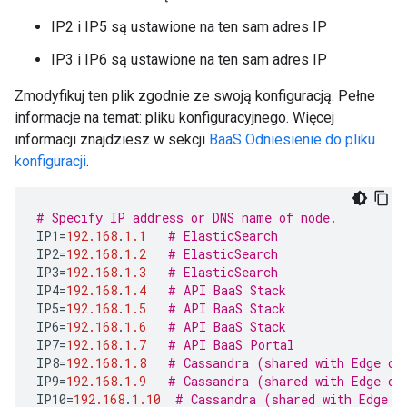
IP2 i IP5 są ustawione na ten sam adres IP
IP3 i IP6 są ustawione na ten sam adres IP
Zmodyfikuj ten plik zgodnie ze swoją konfiguracją. Pełne
informacje na temat: pliku konfiguracyjnego. Więcej
informacji znajdziesz w sekcji
BaaS Odniesienie do pliku
konfiguracji
.
# Specify IP address or DNS name of node.
IP1
=
192.168
.
1.1
# ElasticSearch
IP2
=
192.168
.
1.2
# ElasticSearch
IP3
=
192.168
.
1.3
# ElasticSearch
IP4
=
192.168
.
1.4
# API BaaS Stack
IP5
=
192.168
.
1.5
# API BaaS Stack
IP6
=
192.168
.
1.6
# API BaaS Stack
IP7
=
192.168
.
1.7
# API BaaS Portal
IP8
=
192.168
.
1.8
# Cassandra (shared with Edge or
IP9
=
192.168
.
1.9
# Cassandra (shared with Edge or
IP10
=
192.168
.
1.10
# Cassandra (shared with Edge o