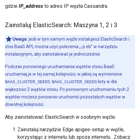
gdzie
IP_address
to adres IP węzła Cassandra.
Zainstaluj Elastic
Search: Maszyna 1
,
2 i 3
Uwaga:
jeśli w tym samym węźle instalujesz ElasticSearch i
stos BaaS API, można użyć polecenia „-p eb” w narzędziu
instalacyjnym, aby zainstalować je jednocześnie.
Podczas ponownego uruchamiania węzłów stosu BaaS
uruchamiaj je w tej samej kolejności, w jakiej są wymienione
:
listy w dla
BAAS_CLUSTER_SEEDS
BAAS_CLUSTER_SEEDS
większości 2 węzłów stosu. Po ponownym uruchomieniu tych 2
węzłów możesz ponownie uruchomić pozostałych węzłów w
dowolnej kolejności.
Aby zainstalować ElasticSearch w osobnym węźle:
Zainstaluj narzędzie Edge apigee-setup w węźle,
korzystając z internetu lub spoza internetu . Zobacz