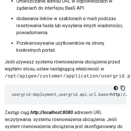
Umieszczanie adresu URL w odpowiedziach w
żądaniach do interfejsu BaaS API.
dodawania linków w szablonach e-maili podczas
resetowania hasła lub wysyłania innych wiadomości,
powiadomienia.
Przekierowywanie użytkowników na strony
konkretnych portali.
Jeśli używasz systemu równoważenia obciążenia przed
węzłami stosu, ustaw następującą właściwość w
/opt/apigee/customer/application/usergrid.p
usergrid-deployment_usergrid.api.url.base=
http://l
Zastąp ciąg
http://localhost:8080
adresem URL
wczytywania. systemu równoważenia obciążenia. Jeśli
system równoważenia obciążenia jest skonfigurowany do