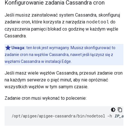
Konfigurowanie zadania Cassandra cron
Jeśli musisz zainstalować system Cassandra, skonfiguruj
zadanie cron, które korzysta z narzędzia
do
nodetool
czyszczenia pamięci blokad co godzinę w każdym węźle
Cassandra.
Uwaga:
ten krok jest wymagany. Musisz skonfigurować to
zadanie cron na węzłów Cassandra, nawet jeśli łączysz się z
węzłami Cassandra w instalacji Edge.
Jeśli masz wiele węzłów Cassandra, przesuń zadanie cron
na każdym serwerze o pięć minut, aby nie opróżniać
wszystkich węzłów w tym samym czasie.
Zadanie cron musi wykonać to polecenie:
/
opt
/
apigee
/
apigee
-
cassandra
/
bin
/
nodetool
-
h
IP_add