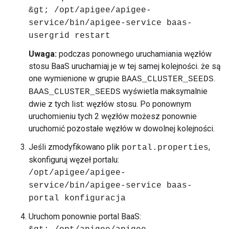
&gt; /opt/apigee/apigee-
service/bin/apigee-service baas-
usergrid restart
Uwaga:
podczas ponownego uruchamiania węzłów
stosu BaaS uruchamiaj je w tej samej kolejności. że są
one wymienione w grupie
.
BAAS_CLUSTER_SEEDS
wyświetla maksymalnie
BAAS_CLUSTER_SEEDS
dwie z tych list: węzłów stosu. Po ponownym
uruchomieniu tych 2 węzłów możesz ponownie
uruchomić pozostałe węzłów w dowolnej kolejności.
Jeśli zmodyfikowano plik
,
portal.properties
skonfiguruj węzeł portalu:
/opt/apigee/apigee-
service/bin/apigee-service baas-
portal konfiguracja
Uruchom ponownie portal BaaS: