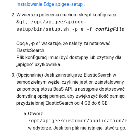
Instalowanie Edge apigee-setup
.
W wierszu polecenia uruchom skrypt konfiguracji:
&gt; /opt/apigee/apigee-
setup/bin/setup.sh -p e -f
configFile
Opcja „-p e” wskazuje, że należy zainstalować
ElasticSearch.
Plik konfiguracji musi być dostępny lub czytelny dla
„apigee” użytkownika.
(Opcjonalnie) Jeśli zainstalujesz ElasticSearch w
samodzielnym węźle, czyli nie jest on zainstalowany
za pomocą stosu BaaS API, a następnie dostosować
domyślną opcję pamięci, aby zwiększyć ilość pamięci
przydzielonej ElasticSearch od 4 GB do 6 GB:
Otwórz
/opt/apigee/customer/application/el
w edytorze. Jeśli ten plik nie istnieje, utwórz go.