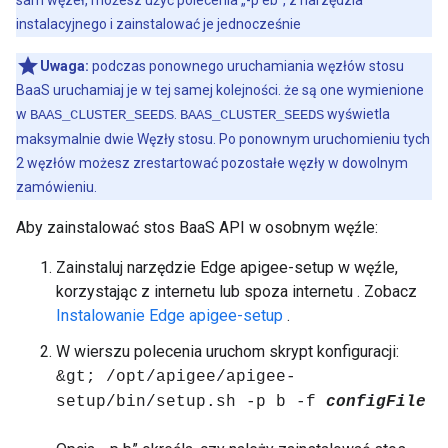
sam węzeł, możesz użyć polecenia „-p eb”, z narzędzia
instalacyjnego i zainstalować je jednocześnie
Uwaga:
podczas ponownego uruchamiania węzłów stosu
BaaS uruchamiaj je w tej samej kolejności. że są one wymienione
w
.
wyświetla
BAAS_CLUSTER_SEEDS
BAAS_CLUSTER_SEEDS
maksymalnie dwie Węzły stosu. Po ponownym uruchomieniu tych
2 węzłów możesz zrestartować pozostałe węzły w dowolnym
zamówieniu.
Aby zainstalować stos BaaS API w osobnym węźle:
Zainstaluj narzędzie Edge apigee-setup w węźle,
korzystając z internetu lub spoza internetu . Zobacz
Instalowanie Edge apigee-setup
.
W wierszu polecenia uruchom skrypt konfiguracji:
&gt; /opt/apigee/apigee-
setup/bin/setup.sh -p b -f
configFile