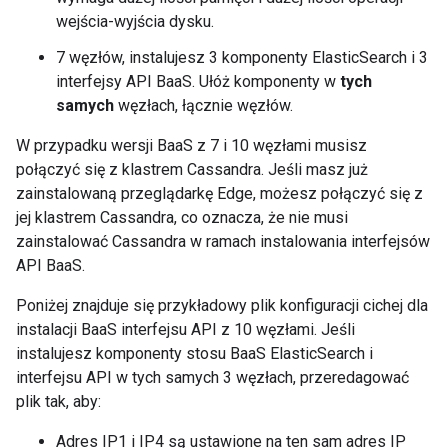
wejścia-wyjścia dysku.
7 węzłów, instalujesz 3 komponenty ElasticSearch i 3
interfejsy API BaaS. Ułóż komponenty w
tych
samych
węzłach, łącznie węzłów.
W przypadku wersji BaaS z 7 i 10 węzłami musisz
połączyć się z klastrem Cassandra. Jeśli masz już
zainstalowaną przeglądarkę Edge, możesz połączyć się z
jej klastrem Cassandra, co oznacza, że nie musi
zainstalować Cassandra w ramach instalowania interfejsów
API BaaS.
Poniżej znajduje się przykładowy plik konfiguracji cichej dla
instalacji BaaS interfejsu API z 10 węzłami. Jeśli
instalujesz komponenty stosu BaaS ElasticSearch i
interfejsu API w tych samych 3 węzłach, przeredagować
plik tak, aby:
Adres IP1 i IP4 są ustawione na ten sam adres IP