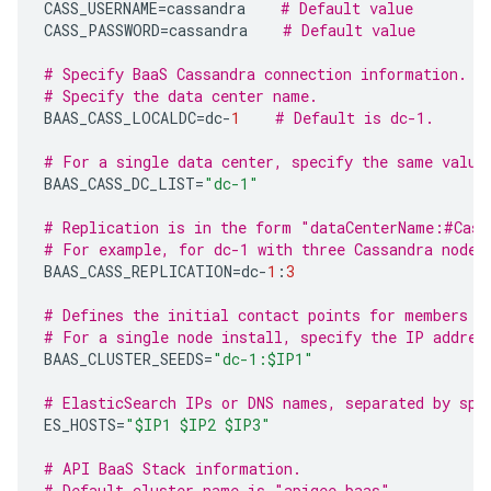
CASS_USERNAME
=
cassandra
# Default value
CASS_PASSWORD
=
cassandra
# Default value
# Specify BaaS Cassandra connection information.
# Specify the data center name.
BAAS_CASS_LOCALDC
=
dc
-
1
# Default is dc-1.
# For a single data center, specify the same value
BAAS_CASS_DC_LIST
=
"dc-1"
# Replication is in the form "dataCenterName:#Cass
# For example, for dc-1 with three Cassandra nodes
BAAS_CASS_REPLICATION
=
dc
-
1
:
3
# Defines the initial contact points for members o
# For a single node install, specify the IP addres
BAAS_CLUSTER_SEEDS
=
"dc-1:$IP1"
# ElasticSearch IPs or DNS names, separated by spa
ES_HOSTS
=
"$IP1 $IP2 $IP3"
# API BaaS Stack information.
# Default cluster name is "apigee_baas"