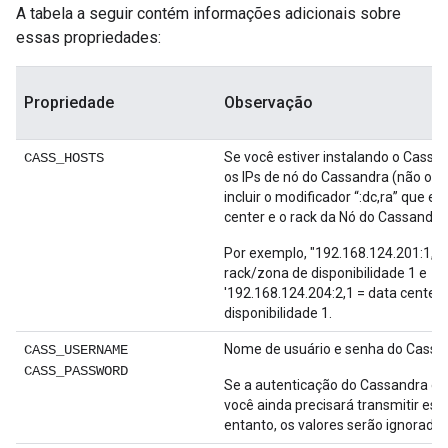
A tabela a seguir contém informações adicionais sobre
essas propriedades:
Propriedade
Observação
Se você estiver instalando o Cassan
CASS_HOSTS
os IPs de nó do Cassandra (não os
incluir o modificador “:dc,ra” que es
center e o rack da Nó do Cassandra
Por exemplo, "192.168.124.201:1, 1 
rack/zona de disponibilidade 1 e
'192.168.124.204:2,1 = data center 
disponibilidade 1.
Nome de usuário e senha do Cassa
CASS_USERNAME
CASS_PASSWORD
Se a autenticação do Cassandra est
você ainda precisará transmitir ess
entanto, os valores serão ignorados