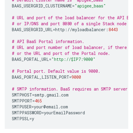
BAAS_USERGRID_CLUSTERNAME
=
"apigee_baas"
# URL and port of the load balancer for the API Ba
# or IP/DNS and port 8080 of a single Stack node w
BAAS_USERGRID_URL
=
http
:
//
myloadbalancer
:
8443
# API BaaS Portal information.
# URL and port number of load balancer, if there i
# or the URL and port of the Portal node.  
BAAS_PORTAL_URL
=
"http://$IP7:9000"
# Portal port. Default value is 9000.
BAAS_PORTAL_LISTEN_PORT
=
9000
# SMTP information. BaaS requires an SMTP server.
SMTPHOST
=
smtp
.
gmail
.
com
SMTPPORT
=
465
SMTPUSER
=
your
@
email
.
com
SMTPPASSWORD
=
yourEmailPassword
SMTPSSL
=
y