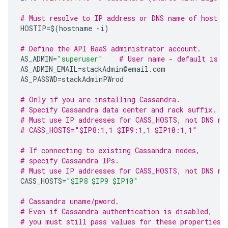
# Must resolve to IP address or DNS name of host -
HOSTIP
=$
(
hostname
-
i
)
# Define the API BaaS administrator account.  
AS_ADMIN
=
"superuser"
# User name - default is "
AS_ADMIN_EMAIL
=
stackAdmin
@
email
.
com
AS_PASSWD
=
stackAdminPWrod
# Only if you are installing Cassandra.
# Specify Cassandra data center and rack suffix.
# Must use IP addresses for CASS_HOSTS, not DNS na
# CASS_HOSTS="$IP8:1,1 $IP9:1,1 $IP10:1,1"
# If connecting to existing Cassandra nodes, 
# specify Cassandra IPs.
# Must use IP addresses for CASS_HOSTS, not DNS na
CASS_HOSTS
=
"$IP8 $IP9 $IP10"
# Cassandra uname/pword.
# Even if Cassandra authentication is disabled,
# you must still pass values for these properties.