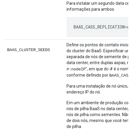
Para instalar um segundo data cent
informações para ambos:
BAAS_CASS_REPLICATION=dc
Define os pontos de contato inicia
BAAS_CLUSTER_SEEDS
do cluster do BaaS. Especificar uma 
separada de nós de semente de pil
data center, entre duplas aspas, no
", em que dc-# é o nome 
#:nodeIP
conforme definido por
BAAS_CASS_
Para uma instalação de nó único, e
endereço IP do nó.
Em um ambiente de produção com 
nós de pilha BaaS no data center, es
nós de pilha como sementes. Não e
de dois nós, mesmo que você tenha
de pilha.