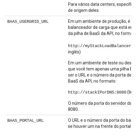
Para vários data centers, especifi
de origem deles.
Em um ambiente de produção, é o U
BAAS_USERGRID_URL
balanceador de carga que está em 
da pilha de BaaS da API, no formato
http://myStackLoadBalancer:8
inglês)
Em um ambiente de teste ou dese
que você tem apenas uma pilha Baa
ser o URL e o número da porta de u
BaaS da API, no formato:
(link
http://stackIPorDNS:8080
O número da porta do servidor da 
8080.
O URL e o número da porta do bala
BAAS_PORTAL_URL
se houver um na frente do portal. n