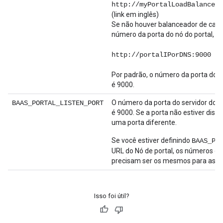
http://myPortalLoadBalancer:
(link em inglês)
Se não houver balanceador de carga
número da porta do nó do portal, no
http://portalIPorDNS:9000
Por padrão, o número da porta do p
é 9000.
O número da porta do servidor do p
BAAS_PORTAL_LISTEN_PORT
é 9000. Se a porta não estiver dispo
uma porta diferente.
Se você estiver definindo
BAAS_PO
URL do Nó de portal, os números da
precisam ser os mesmos para as d
Isso foi útil?