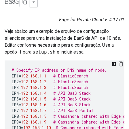
Baa
S
Edge for Private Cloud v. 4.17.01
Veja abaixo um exemplo de arquivo de configuração
silenciosa para uma instalação de BaaS da API de 10 nós.
Editar conforme necessário para a configuração. Use a
opção -f para
e incluir essa .
setup.sh
# Specify IP address or DNS name of node.
IP1
=
192.168
.
1.1
# ElasticSearch
IP2
=
192.168
.
1.2
# ElasticSearch
IP3
=
192.168
.
1.3
# ElasticSearch
IP4
=
192.168
.
1.4
# API BaaS Stack
IP5
=
192.168
.
1.5
# API BaaS Stack
IP6
=
192.168
.
1.6
# API BaaS Stack
IP7
=
192.168
.
1.7
# API BaaS Portal
IP8
=
192.168
.
1.8
# Cassandra (shared with Edge or
IP9
=
192.168
.
1.9
# Cassandra (shared with Edge or
IP10
=
192.168
.
1.10
# Cassandra (shared with Edge o