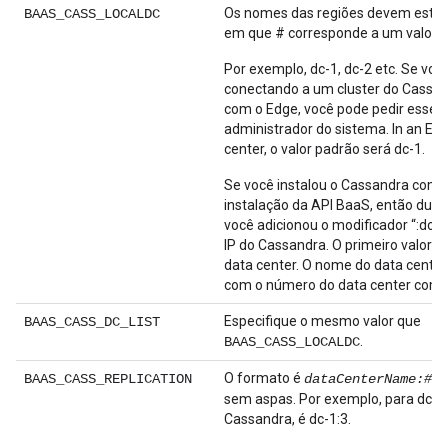
Os nomes das regiões devem estar
BAAS_CASS_LOCALDC
em que # corresponde a um valor in
Por exemplo, dc-1, dc-2 etc. Se você
conectando a um cluster do Cassan
com o Edge, você pode pedir esse v
administrador do sistema. In an Edg
center, o valor padrão será dc-1.
Se você instalou o Cassandra como
instalação da API BaaS, então dur
você adicionou o modificador “:dc,
IP do Cassandra. O primeiro valor "
data center. O nome do data center é
com o número do data center como 
Especifique o mesmo valor que
BAAS_CASS_DC_LIST
.
BAAS_CASS_LOCALDC
O formato é
BAAS_CASS_REPLICATION
dataCenterName:#Ca
sem aspas. Por exemplo, para dc-1
Cassandra, é dc-1:3.