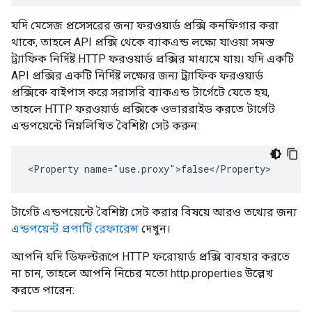
যদি মেসেজ প্রসেসরের জন্য ফরওয়ার্ড প্রক্সি কনফিগার করা
থাকে, তাহলে API প্রক্সি থেকে ব্যাকএন্ড লক্ষ্যে যাওয়া সমস্ত
ট্র্যাফিক নির্দিষ্ট HTTP ফরওয়ার্ড প্রক্সির মাধ্যমে যায়। যদি একটি
API প্রক্সির একটি নির্দিষ্ট লক্ষ্যের জন্য ট্র্যাফিক ফরওয়ার্ড
প্রক্সিকে বাইপাস করে সরাসরি ব্যাকএন্ড টার্গেটে যেতে হয়,
তাহলে HTTP ফরওয়ার্ড প্রক্সিকে ওভাররাইড করতে টার্গেট
এন্ডপয়েন্টে নিম্নলিখিত বৈশিষ্ট্য সেট করুন:
<Property name="use.proxy">false</Property> 
টার্গেট এন্ডপয়েন্টে বৈশিষ্ট্য সেট করার বিষয়ে আরও তথ্যের জন্য
এন্ডপয়েন্ট প্রপার্টি রেফারেন্স
দেখুন।
আপনি যদি ডিফল্টরূপে HTTP ফরোয়ার্ড প্রক্সি ব্যবহার করতে
না চান, তাহলে আপনি নিচের মতো http.properties উল্লেখ
করতে পারেন: