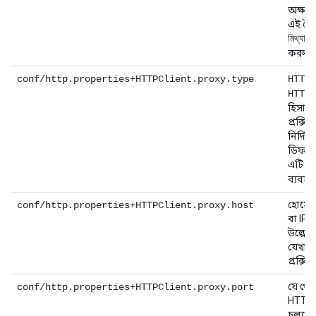
অক্ষম
এই বৈশি
মিথ্যাতে
করুন।
ব
conf/http.properties+HTTPClient.proxy.type
HTTP
HTTPS
হিসাব
প্রক্সি
নির্দিষ্
ডিফল্ট
এটি
H
ব্যবহা
হোস্টে
conf/http.properties+HTTPClient.proxy.host
বা IP 
উল্লেখ
যেখান
প্রক্সি
যে পোর্
conf/http.properties+HTTPClient.proxy.port
HTTP প্
চলছে 