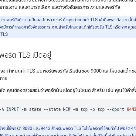
รภาระงาน และสามารถเลือก ระหว่างตัวจัดสรรภาระงานและพอร์ทัล
งจากพอร์ทัลทำงานเป็นแอปเบราว์เซอร์ ถ้าคุณกำหนดค่า TLS เข้าถึงพอร์ทัล จากนั้
ะต้องมีการกำหนดค่าตัวจัดสรรภาระงานสำหรับโหนดสแต็กให้รองรับ TLS หรือหาก คุณ
บ TLS
อร์ต TLS เปิดอยู่
างจะกำหนดค่า TLS บนพอร์ตพอร์ทัลเริ่มต้นของ 9000 และโหนดสแต็กข
งการ
์ตใด คุณต้องตรวจสอบว่าพอร์ตนั้นเปิดอยู่ในโหนด สำหรับ เช่น คุณใช้คำสั่ง
-A
INPUT
-m
state
--state
NEW
-m
tcp
-p
tcp
--dport
844
่างนี้ใช้พอร์ต 8080 และ 9443 สำหรับพอร์ต TLS ไม่ใช่พอร์ตที่ใช้กันทั่วไป พอร์ต 44
บัติการ และกําหนดให้กระบวนการในการเข้าถึงไฟล์เหล่านั้นมีสิทธิ์เข้าถึงระดับรูท