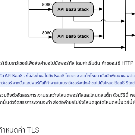
์ใช้เบราว์เซอร์เพื่อส่งคำขอไปยังพอร์ทัล โดยค่าเริ่มต้น คำขอจะใช้ H
ัล API BaaS จะไม่ส่งคำขอไปยัง BaaS โดยตรง สแต็กโหนด เมื่อนักพัฒนาซอฟต์แวร
ว์เซอร์ จากนั้นแอปพอร์ทัลที่ทำงานในเบราว์เซอร์จะส่งคำขอไปยังโหนด BaaS Stac
ี้รวมถึงตัวจัดสรรภาระงานระหว่างโหนดพอร์ทัลและโหนดสแต็ก ด้วยวิธีนี้ 
นั้นตัวจัดสรรภาระงานจะทำ ส่งต่อคำขอไปยังโหนดชุดใดโหนดหนึ่ง วิธีนี้เป
รกำหนดค่า TLS