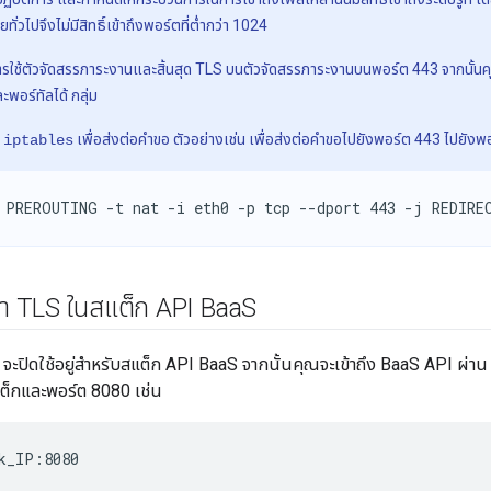
ทั่วไปจึงไม่มีสิทธิ์เข้าถึงพอร์ตที่ต่ำกว่า 1024
การใช้ตัวจัดสรรภาระงานและสิ้นสุด TLS บนตัวจัดสรรภาระงานบนพอร์ต 443 จากนั้
พอร์ทัลได้ กลุ่ม
้
เพื่อส่งต่อคำขอ ตัวอย่างเช่น เพื่อส่งต่อคำขอไปยังพอร์ต 443 ไปยังพ
iptables
 PREROUTING -t nat -i eth0 -p tcp --dport 443 -j REDIRE
า TLS ในสแต็ก API Baa
S
 จะปิดใช้อยู่สำหรับสแต็ก API BaaS จากนั้นคุณจะเข้าถึง BaaS API ผ่าน HT
็กและพอร์ต 8080 เช่น
k_IP:8080