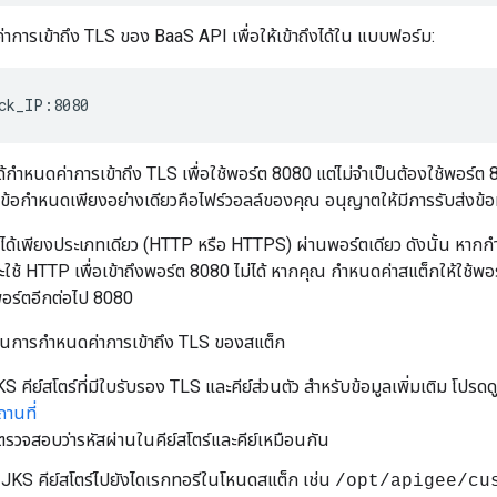
การเข้าถึง TLS ของ BaaS API เพื่อให้เข้าถึงได้ใน แบบฟอร์ม:
ck_IP:8080
ได้กำหนดค่าการเข้าถึง TLS เพื่อใช้พอร์ต 8080 แต่ไม่จำเป็นต้องใช้พอร
ได้ ข้อกำหนดเพียงอย่างเดียวคือไฟร์วอลล์ของคุณ อนุญาตให้มีการรับส่งข้อม
ด้เพียงประเภทเดียว (HTTP หรือ HTTPS) ผ่านพอร์ตเดียว ดังนั้น หาก
ใช้ HTTP เพื่อเข้าถึงพอร์ต 8080 ไม่ได้ หากคุณ กำหนดค่าสแต็กให้ใช้พ
อร์ตอีกต่อไป 8080
ี้ในการกำหนดค่าการเข้าถึง TLS ของสแต็ก
S คีย์สโตร์ที่มีใบรับรอง TLS และคีย์ส่วนตัว สำหรับข้อมูลเพิ่มเติม โปรดดู
านที่
 ตรวจสอบว่ารหัสผ่านในคีย์สโตร์และคีย์เหมือนกัน
 JKS คีย์สโตร์ไปยังไดเรกทอรีในโหนดสแต็ก เช่น
/opt/apigee/cu