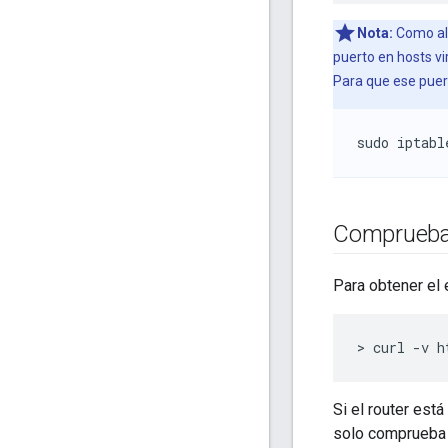
Nota:
Como alte
puerto en hosts vir
Para que ese puert
sudo iptabl
Comprueba 
Para obtener el e
> curl -v h
Si el router est
solo comprueba s