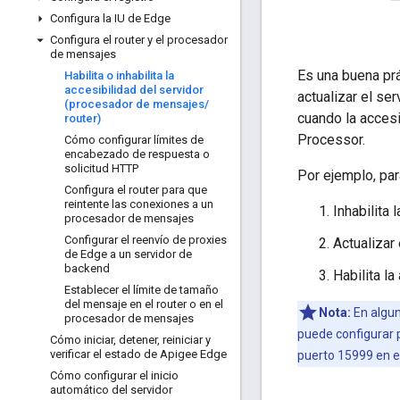
Configura la IU de Edge
Configura el router y el procesador
de mensajes
Es una buena prá
Habilita o inhabilita la
accesibilidad del servidor
actualizar el ser
(procesador de mensajes
/
cuando la accesi
router)
Processor.
Cómo configurar límites de
encabezado de respuesta o
solicitud HTTP
Por ejemplo, pa
Configura el router para que
reintente las conexiones a un
Inhabilita
procesador de mensajes
Configurar el reenvío de proxies
Actualizar
de Edge a un servidor de
backend
Habilita l
Establecer el límite de tamaño
del mensaje en el router o en el
Nota:
En algun
procesador de mensajes
puede configurar p
Cómo iniciar
,
detener
,
reiniciar y
verificar el estado de Apigee Edge
puerto 15999 en el
Cómo configurar el inicio
automático del servidor