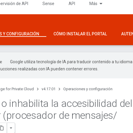
ervisión de API
Sense
API
Más
S Y CONFIGURACIÓN
CÓMO INSTALAR EL PORTAL
AUTE
Google utiliza tecnología de IA para traducir contenido a tu idioma
ducciones realizadas con IA pueden contener errores.
ge for Private Cloud
v4.17.01
Operaciones y configuración
 o inhabilita la accesibilidad del
r (procesador de mensajes
/