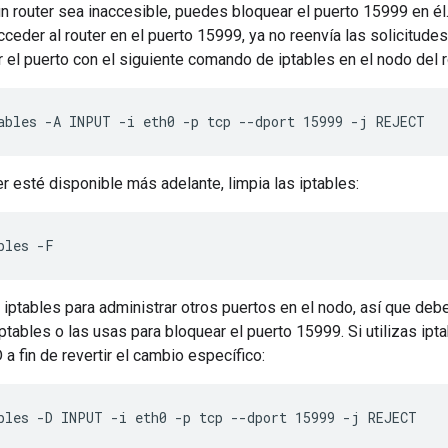
n router sea inaccesible, puedes bloquear el puerto 15999 en él
ceder al router en el puerto 15999, ya no reenvía las solicitudes 
el puerto con el siguiente comando de iptables en el nodo del r
ables -A INPUT -i eth0 -p tcp --dport 15999 -j REJECT
er esté disponible más adelante, limpia las iptables:
bles -F
ptables para administrar otros puertos en el nodo, así que debe
ptables o las usas para bloquear el puerto 15999. Si utilizas ipt
 a fin de revertir el cambio específico:
bles -D INPUT -i eth0 -p tcp --dport 15999 -j REJECT