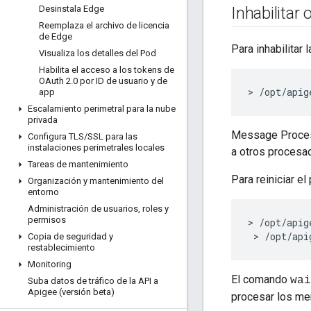
Desinstala Edge
Inhabilitar
Reemplaza el archivo de licencia
de Edge
Para inhabilita
Visualiza los detalles del Pod
Habilita el acceso a los tokens de
OAuth 2
.
0 por ID de usuario y de
> /opt/apig
app
Escalamiento perimetral para la nube
privada
Message Process
Configura TLS
/
SSL para las
instalaciones perimetrales locales
a otros procesa
Tareas de mantenimiento
Para reiniciar e
Organización y mantenimiento del
entorno
Administración de usuarios
,
roles y
permisos
> /opt/apig
 > /opt/api
Copia de seguridad y
restablecimiento
Monitoring
El comando
wai
Suba datos de tráfico de la API a
Apigee (versión beta)
procesar los me