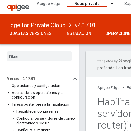
Apigee Edge
Nube privada
Sup
Edge for Private Cloud
v4.17.01
TODAS LAS VERSIONES
INSTALACIÓN
OPERACIONE
preferido. Las tra
Versión 4
.
17
.
01
Operaciones y configuración
Apigee Edge
Ed
Acerca de las operaciones y la
configuración
Habilita
Tareas posteriores a la instalación
servido
Restablecer contraseñas
Configura los servidores de correo
router)
electrónico y SMTP
Configura el registro