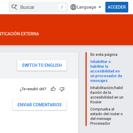
/
ACCEDER
NTICACIÓN EXTERNA
En esta página
Inhabilitar o
habilitar la
accesibilidad en
un procesador de
mensajes
Inhabilitación/habil
¿Te resultó útil?
itación de la
accesibilidad en un
Router
ENVIAR COMENTARIOS
Comprueba el
estado del router o
del mensaje
Procesador