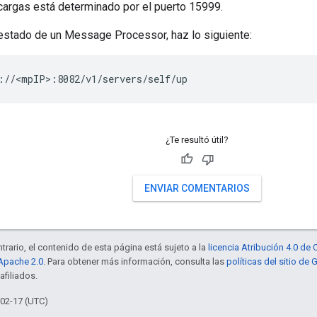
cargas está determinado por el puerto 15999.
 estado de un Message Processor, haz lo siguiente:
://<mpIP>:8082/v1/servers/self/up
¿Te resultó útil?
ENVIAR COMENTARIOS
trario, el contenido de esta página está sujeto a la
licencia Atribución 4.0 d
 Apache 2.0
. Para obtener más información, consulta las
políticas del sitio de
afiliados.
-02-17 (UTC)