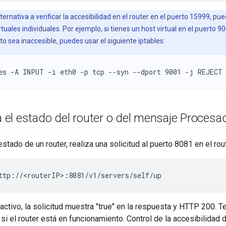
rnativa a verificar la accesibilidad en el router en el puerto 15999, pued
tuales individuales. Por ejemplo, si tienes un host virtual en el puerto 9
o sea inaccesible, puedes usar el siguiente iptables:
es -A INPUT -i eth0 -p tcp --syn --dport 9001 -j REJECT
el estado del router o del mensaje Procesa
stado de un router, realiza una solicitud al puerto 8081 en el rout
ttp://<routerIP>:8081/v1/servers/self/up
á activo, la solicitud muestra "true" en la respuesta y HTTP 200. 
i el router está en funcionamiento. Control de la accesibilidad d