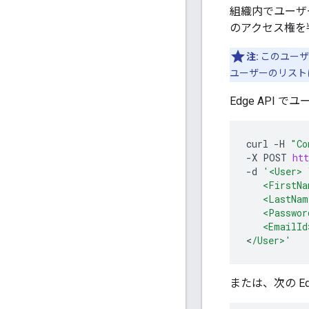
組織内でユーザ
のアクセス権を
注:
このユーザー
ユーザーのリスト
Edge API
curl
-
H
"Co
-
X
POST
htt
-
d
'<User> 
   <FirstNa
   <LastNam
   <Passwor
   <EmailId
<
/User>'
または、次の E