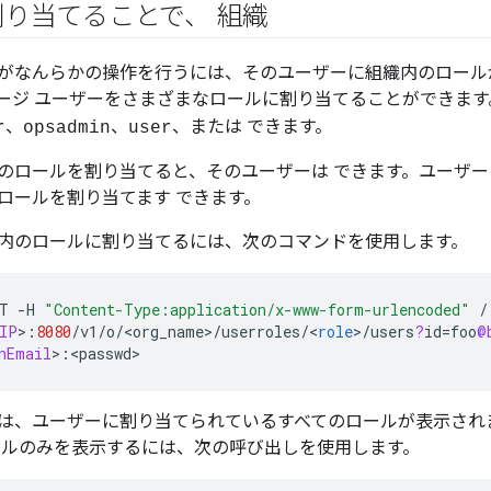
り当てることで、 組織
がなんらかの操作を行うには、そのユーザーに組織内のロール
ージ ユーザーをさまざまなロールに割り当てることができます
、
、
、または できます。
r
opsadmin
user
のロールを割り当てると、そのユーザーは できます。ユーザ
ロールを割り当てます できます。
内のロールに割り当てるには、次のコマンドを使用します。
T
-
H
"Content-Type:application/x-www-form-urlencoded"
/
IP
>
:
8080
/
v1
/
o
/
<
org_name
>
/
userroles
/
<
role
>
/
users
?
id
=
foo
@
nEmail
>
:
<
passwd
>
は、ユーザーに割り当てられているすべてのロールが表示され
ールのみを表示するには、次の呼び出しを使用します。