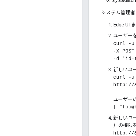
ーを
sysadmi
システム管理者
Edge U
ユーザー
curl -u
-X POST
-d 'id=
新しいユー
curl -u
http://
ユーザー
[ "foo@
新しいユ
）の権限
http://