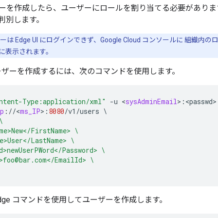
ーを作成したら、ユーザーにロールを割り当てる必要があります。ロ
判別します。
は Edge UI にログインできず、Google Cloud コンソールに 組織内の
に表示されます。
 でユーザーを作成するには、次のコマンドを使用します。
ntent-Type:application/xml"
-
u
<
sysAdminEmail
>
:
<
passwd
>
p
:
//
<
ms_IP
>
:
8080
/
v1
/
users
\
\
me>New</FirstName> \
e>User</LastName> \
d>newUserPWord</Password> \
>foo@bar.com</EmailId> \
dge コマンドを使用してユーザーを作成します。