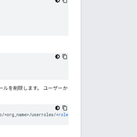
ールを削除します。 ユーザーか
o
/
<
org_name
>
/
userroles
/
<
role
>
/
users
/
foo
@bar
.
com