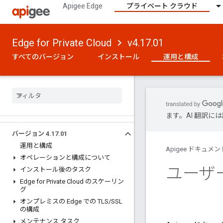
Apigee Edge
プライベート クラウド
Edge for Private Cloud
v4.17.01
すべてのバージョン
インストール
運用と構成
ます。AI 翻訳
バージョン 4
.
17
.
01
運用と構成
Apigee ドキュメン
オペレーションと構成について
ユーザ
インストール後のタスク
Edge for Private Cloud のスケーリン
グ
オンプレミスの Edge での TLS
/
SSL
の構成
メンテナンス タスク