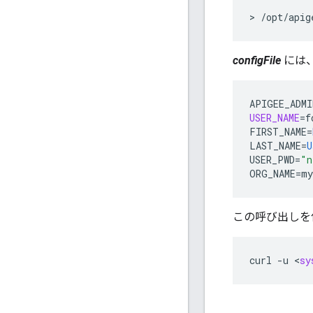
> /opt/apig
configFile
には、
APIGEE_ADMI
USER_NAME
=
f
FIRST_NAME
=
LAST_NAME
=
U
USER_PWD
=
"n
ORG_NAME
=
my
この呼び出しを
curl
-
u
<
sy