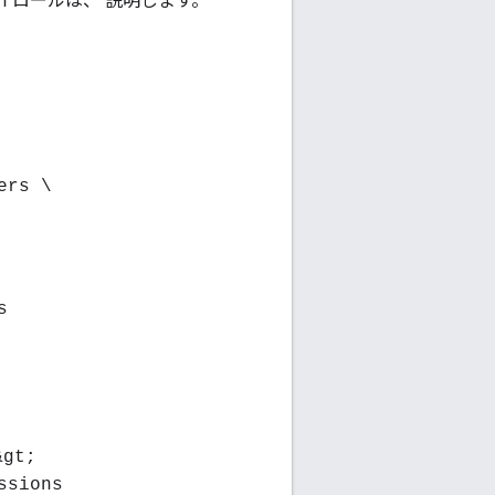
ロールは、 説明します。
n
ers \
s
&gt;
ssions