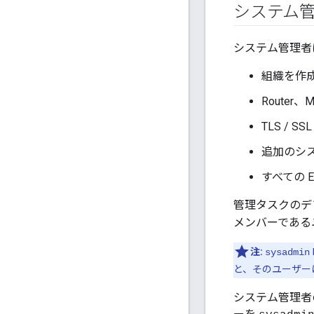
システム
システム管理者
組織を作
Router
TLS / S
追加のシ
すべての 
管理タスクのデフ
メンバーである
注:
sysadmin
と、そのユーザーは 
システム管理者のユ