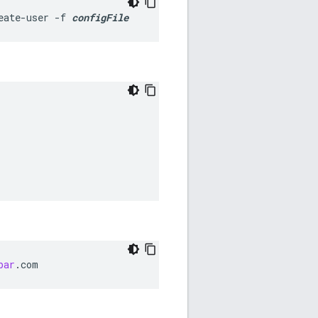
eate-user -f 
configFile
bar
.
com