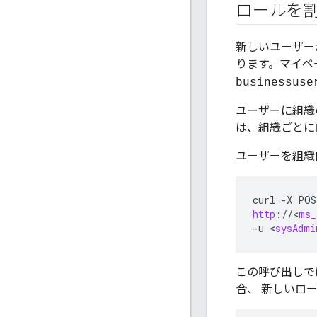
ロールを割
新しいユーザー
ります。マイペ
businessuse
ユーザーに組織
は、組織ごとに
ユーザーを組織
curl
-
X
POS
http
:
//
<
ms_
-
u
<
sysAdmi
この呼び出しで
合、 新しいロ