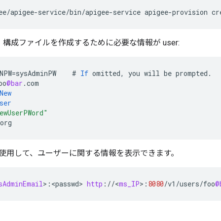
ee/apigee-service/bin/apigee-service apigee-provision cr
構成ファイルを作成するために必要な情報が user:
NPW
=
sysAdminPW
#
If
omitted
,
you
will
be
prompted
.
oo
@bar
.
com
New
ser
ewUserPWord"
org
使用して、ユーザーに関する情報を表示できます。
sAdminEmail
>
:
<
passwd
>
http
:
//
<
ms_IP
>
:
8080
/
v1
/
users
/
foo
@