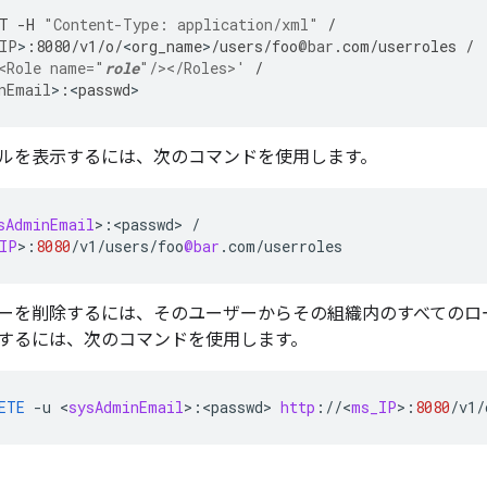
T
-
H
"Content-Type: application/xml"
/
IP
>
:
8080
/
v1
/
o
/
<
org_name
>
/
users
/
foo
@bar
.
com
/
userroles
/
<Role name="
role
"/></Roles>'
/
nEmail
>
:
<
passwd
>
ルを表示するには、次のコマンドを使用します。
sAdminEmail
>
:
<
passwd
>
/
IP
>
:
8080
/
v1
/
users
/
foo
@bar
.
com
/
userroles
ーを削除するには、そのユーザーからその組織内のすべてのロ
するには、次のコマンドを使用します。
ETE
-
u
<
sysAdminEmail
>
:
<
passwd
>
http
:
//
<
ms_IP
>
:
8080
/
v1
/