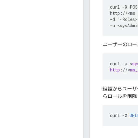
curl
-
X
POS
http
:
//
<
ms_
-
d
'<Roles>
-
u
<
sysAdmi
ユーザーのロー
curl
-
u
<
sy
http
:
//
<
ms_
組織からユーザ
らロールを削除
curl
-
X
DEL