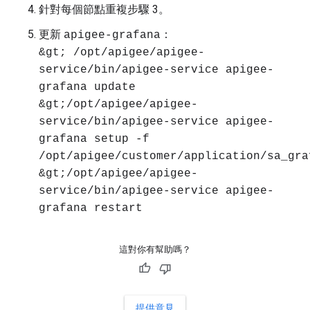
針對每個節點重複步驟 3。
更新
：
apigee-grafana
&gt; /opt/apigee/apigee-
service/bin/apigee-service apigee-
grafana update
&gt;/opt/apigee/apigee-
service/bin/apigee-service apigee-
grafana setup -f
/opt/apigee/customer/application/sa_gra
&gt;/opt/apigee/apigee-
service/bin/apigee-service apigee-
grafana restart
這對你有幫助嗎？
提供意見