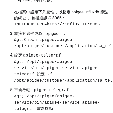
在檔案中設定下列屬性，以指定 apigee-influxdb 節點
的網址， 包括通訊埠 8086：
INFLUXDB_URL=http://influx_IP:8086
將擁有者變更為「apigee」：
&gt;Chown apigee:apigee
/opt/apigee/customer/application/sa_tel
設定
：
apigee-telegraf
&gt; /opt/apigee/apigee-
service/bin/apigee-service apigee-
telegraf 設定 -f
/opt/apigee/customer/application/sa_tel
重新啟動
：
apigee-telegraf
&gt; /opt/apigee/apigee-
service/bin/apigee-service apigee-
telegraf 重新啟動