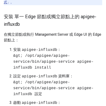
式
」。
安裝 單一 Edge 節點或獨立節點上的 apigee-
influxdb
在獨立節點或執行 Management Server 或 Edge UI 的 Edge
節點上：
安裝
：
apigee-influxdb
&gt; /opt/apigee/apigee-
service/bin/apigee-service apigee-
influxdb install
設定
資料庫：
apigee-influxdb
&gt; /opt/apigee/apigee-
service/bin/apigee-service apigee-
influxdb 設定
啟動
：
apigee-influxdb