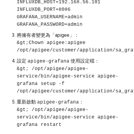
INFLUXDB_HOST=192.168.56.101
INFLUXDB_PORT=8086
GRAFANA_USERNAME=admin
GRAFANA_PASSWORD=admin
將擁有者變更為「apigee」：
&gt;Chown apigee:apigee
/opt/apigee/customer/application/sa_gra
設定
使用設定檔：
apigee-grafana
&gt; /opt/apigee/apigee-
service/bin/apigee-service apigee-
grafana setup -f
/opt/apigee/customer/application/sa_gra
重新啟動
：
apigee-grafana
&gt; /opt/apigee/apigee-
service/bin/apigee-service apigee-
grafana restart