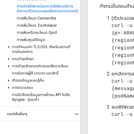
ทําตามขั้นตอนด้าน
การนําเซิร์ฟเวอร์ออก (เซิร์ฟเวอร์การ
จัดการ
/
ตัวประมวลผลข้อความ
/
เราเตอร์)
(ตัวประมวล
การเพิ่มโหนด Cassandra
การเพิ่มโหนด Zoo
Keeper
curl -
การเพิ่มหรือลบโหนด Qpid
ip>:808
การเพิ่มศูนย์ข้อมูล
{region
การกําหนดค่า TLS
/
SSL สําหรับสถานที่
{region
ภายในองค์กร
{region
งานบํารุงรักษา
{region
การบํารุงรักษาองค์กรและสิ่งแวดล้อม
การจัดการผู้ใช้ บทบาท และสิทธิ์
ยกเลิกการล
สำรองข้อมูลและกู้คืน
curl -
การตรวจสอบ
{messag
การอัปโหลดข้อมูลการเข้าชม API ไปยัง
{podNam
Apigee - รุ่นเบต้า
ลบเซิร์ฟเวอร
เวอร์ชันอื่นๆ
curl -