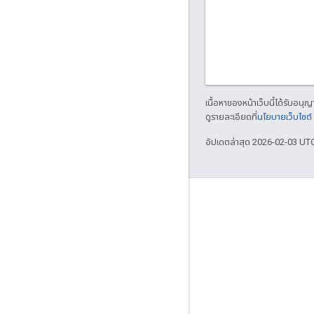
เนื้อหาของหน้าเว็บนี้ได้รับอนุ
ดูรายละเอียดที่
นโยบายเว็บไซต
อัปเดตล่าสุด 2026-02-03 UT
เกี่ยวกับ Apigee
We're part of Google
กิจกรรม
พาร์ทเนอร์
eBook และเว็บแคสต์