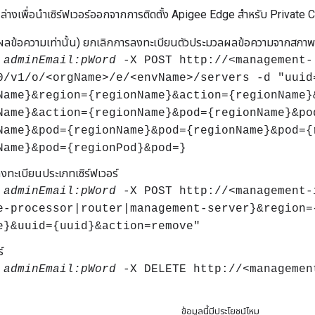
ล่างเพื่อนําเซิร์ฟเวอร์ออกจากการติดตั้ง Apigee Edge สําหรับ Privat
ผลข้อความเท่านั้น) ยกเลิกการลงทะเบียนตัวประมวลผลข้อความจากสภ
u
adminEmail:pWord
-X POST http://<management-
0/v1/o/<orgName>/e/<envName>/servers -d "uuid
Name}&region={regionName}&action={regionName}
Name}&action={regionName}&pod={regionName}&po
Name}&pod={regionName}&pod={regionName}&pod={
Name}&pod={regionPod}&pod=}
งทะเบียนประเภทเซิร์ฟเวอร์
u
adminEmail:pWord
-X POST http://<management-
e-processor|router|management-server}&region=
e}&uuid={uuid}&action=remove"
์
u
adminEmail:pWord
-X DELETE http://<managemen
ข้อมูลนี้มีประโยชน์ไหม