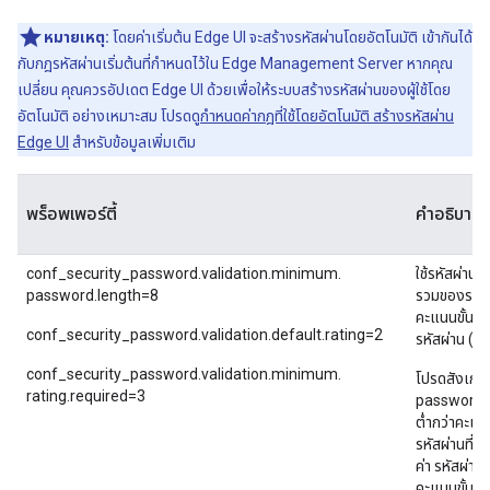
หมายเหตุ:
โดยค่าเริ่มต้น Edge UI จะสร้างรหัสผ่านโดยอัตโนมัติ เข้ากันได้
กับกฎรหัสผ่านเริ่มต้นที่กำหนดไว้ใน Edge Management Server หากคุณ
เปลี่ยน คุณควรอัปเดต Edge UI ด้วยเพื่อให้ระบบสร้างรหัสผ่านของผู้ใช้โดย
อัตโนมัติ อย่างเหมาะสม โปรดดู
กำหนดค่ากฎที่ใช้โดยอัตโนมัติ สร้างรหัสผ่าน
Edge UI
สำหรับข้อมูลเพิ่มเติม
พร็อพเพอร์ตี้
คำอธิบาย
conf_security_password.validation.minimum.
ใช้รหัสผ่านเ
password.length=8
รวมของรหัสผ่
คะแนนขั้นต
conf_security_password.validation.default.rating=2
รหัสผ่าน (อ
conf_security_password.validation.minimum.
โปรดสังเกตว
rating.required=3
password.V
ต่ำกว่าคะแน
รหัสผ่านที่ป
ค่า รหัสผ่านจ
คะแนนขั้นต่ำ