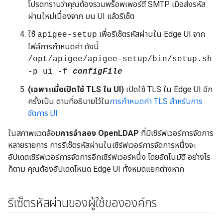
โปรดทราบว่าคุณต้องรวมพร็อพเพอร์ตี้ SMTP เมื่อส่งรหัส
ผ่านใหม่เนื่องจาก บน UI แล้วรีเซ็ต
ใช้
เพื่อรีเซ็ตรหัสผ่านใน Edge UI จาก
apigee-setup
ไฟล์การกำหนดค่า ดังนี้
/opt/apigee/apigee-setup/bin/setup.sh
-p ui -f
configFile
(เฉพาะเมื่อเปิดใช้ TLS ใน UI)
เปิดใช้ TLS ใน Edge UI อีก
ครั้งเป็น ตามที่อธิบายไว้ใน
การกำหนดค่า TLS สำหรับการ
จัดการ UI
ในสภาพแวดล้อม
การจำลอง OpenLDAP
ที่มีเซิร์ฟเวอร์การจัดการ
หลายรายการ การรีเซ็ตรหัสผ่านในเซิร์ฟเวอร์การจัดการหนึ่งจะ
อัปเดตเซิร์ฟเวอร์การจัดการอีกเซิร์ฟเวอร์หนึ่ง โดยอัตโนมัติ อย่างไร
ก็ตาม คุณต้องอัปเดตโหนด Edge UI ทั้งหมดแยกต่างหาก
รีเซ็ตรหัสผ่านของผู้ใช้ขององค์กร