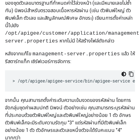
ของชุดตัวเลขมาตรฐานที่กำหนดค่าไว้ล่วงหน้า (และมีหมายเลขไม่ซ้ำ
กัน) นิพจน์สำหรับตรวจสอบเนื้อหารหัสผ่าน (เช่น ตัวพิมพ์ใหญ่ ตัว
พิมพ์เล็ก ตัวเลข และสัญลักษณ์พิเศษ อักขระ) เขียนการตั้งค่าเหล่า
นี้ไปยัง
/opt/apigee/customer/application/management
หากไม่มี ให้สร้างไฟล์ดังกล่าว
server.properties
หลังจากแก้ไข
แล้ว ให้
management-server.properties
รีสตาร์ทแท็ก เซิร์ฟเวอร์การจัดการ:
> /opt/apigee/apigee-service/bin/apigee-service ed
จากนั้น คุณสามารถตั้งค่าระดับความเข้มงวดของรหัสผ่าน โดยการ
จัดกลุ่มชุดค่าผสมปกติ นิพจน์ ตัวอย่างเช่น คุณสามารถระบุรหัสผ่าน
ที่ประกอบด้วยตัวพิมพ์ใหญ่และตัวพิมพ์ใหญ่อย่างน้อย 1 ตัว อักษร
ตัวพิมพ์เล็กจะมีระดับความรัดกุม "3" แต่รหัสผ่านที่มีตัวพิมพ์เล็ก
อย่างน้อย 1 ตัว ตัวอักษรและตัวเลขหนึ่งตัวจะได้รับคะแนน "4"
มากกว่า