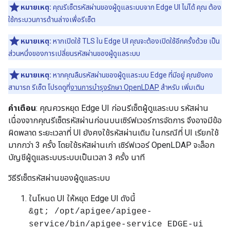
หมายเหตุ:
คุณรีเซ็ตรหัสผ่านของผู้ดูแลระบบจาก Edge UI ไม่ได้ คุณ ต้อง
ใช้กระบวนการด้านล่างเพื่อรีเซ็ต
หมายเหตุ:
หากเปิดใช้ TLS ใน Edge UI คุณจะต้องเปิดใช้อีกครั้งด้วย เป็น
ส่วนหนึ่งของการเปลี่ยนรหัสผ่านของผู้ดูแลระบบ
หมายเหตุ:
หากคุณลืมรหัสผ่านของผู้ดูแลระบบ Edge ที่มีอยู่ คุณยังคง
สามารถ รีเซ็ต โปรดดูที่
งานการบำรุงรักษา OpenLDAP
สำหรับ เพิ่มเติม
คำเตือน
: คุณควรหยุด Edge UI ก่อนรีเซ็ตผู้ดูแลระบบ รหัสผ่าน
เนื่องจากคุณรีเซ็ตรหัสผ่านก่อนบนเซิร์ฟเวอร์การจัดการ จึงอาจมีข้อ
ผิดพลาด ระยะเวลาที่ UI ยังคงใช้รหัสผ่านเดิม ในกรณีที่ UI เรียกใช้
มากกว่า 3 ครั้ง โดยใช้รหัสผ่านเก่า เซิร์ฟเวอร์ OpenLDAP จะล็อก
บัญชีผู้ดูแลระบบระบบเป็นเวลา 3 ครั้ง นาที
วิธีรีเซ็ตรหัสผ่านของผู้ดูแลระบบ
ในโหนด UI ให้หยุด Edge UI ดังนี้
&gt; /opt/apigee/apigee-
service/bin/apigee-service EDGE-ui