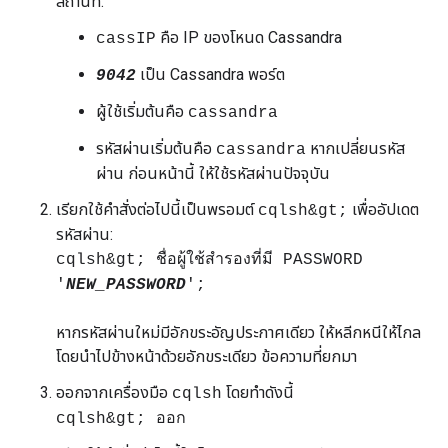
สถานที่:
คือ IP ของโหนด Cassandra
cassIP
เป็น Cassandra พอร์ต
9042
ผู้ใช้เริ่มต้นคือ
cassandra
รหัสผ่านเริ่มต้นคือ
หากเปลี่ยนรหัส
cassandra
ผ่าน ก่อนหน้านี้ ให้ใช้รหัสผ่านปัจจุบัน
เรียกใช้คำสั่งต่อไปนี้เป็นพรอมต์
เพื่ออัปเดต
cqlsh&gt;
รหัสผ่าน:
cqlsh&gt; ชื่อผู้ใช้สำรองที่มี PASSWORD
'
NEW_PASSWORD
';
หากรหัสผ่านใหม่มีอักขระอัญประกาศเดียว ให้หลีกหนีให้ไกล
โดยนำไปข้างหน้าด้วยอักขระเดียว ข้อความที่ยกมา
ออกจากเครื่องมือ
โดยทำดังนี้
cqlsh
cqlsh&gt; ออก