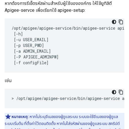
หากต้องการรีเซ็ตรหัสผ่านสำหรับผู้ใช้ขององค์กร ให้ใช้ยูทิลิตี
Apigee-servce เพื่อเรียกใช้ apigee-setup:
/opt/apigee/apigee-service/bin/apigee-service apige
 [-h] 

 [-u USER_EMAIL] 

 [-p USER_PWD]

 [-a ADMIN_EMAIL] 

 [-P APIGEE_ADMINPW] 

 [-f configFile]
เช่น
>
/
opt
/
apigee
/
apigee
-
service
/
bin
/
apigee
-
service
api
หมายเหตุ:
หากไม่ระบุอีเมลของผู้ดูแลระบบ ระบบจะใช้อีเมลของผู้ดูแล
ระบบเริ่มต้น ที่ตั้งค่าไว้ตอนติดตั้ง หากไม่ใส่รหัสผ่านของผู้ดูแลระบบ สคริปต์