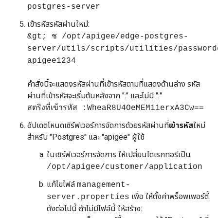
postgres-server
เข้ารหัสรหัสผ่านใหม่:
&gt; ช /opt/apigee/edge-postgres-
server/utils/scripts/utilities/password
apigee1234
คำสั่งนี้จะแสดงรหัสผ่านที่เข้ารหัสตามที่แสดงด้านล่าง รหัส
ผ่านที่เข้ารหัสจะเริ่มต้นหลังจาก ":" และไม่มี ":"
สตริงที่เข้ารหัส :WheaR8U4OeMEM11erxA3Cw==
อัปเดตโหนดเซิร์ฟเวอร์การจัดการด้วยรหัสผ่านที่
เข้ารหัส
ใหม่
สำหรับ "Postgres" และ "apigee" ผู้ใช้
ในเซิร์ฟเวอร์การจัดการ ให้เปลี่ยนไดเรกทอรีเป็น
/opt/apigee/customer/application
แก้ไขไฟล์
management-
เพื่อ ให้ตั้งค่าพร็อพเพอร์ตี้
server.properties
ดังต่อไปนี้ ถ้าไม่มีไฟล์นี้ ให้สร้าง: