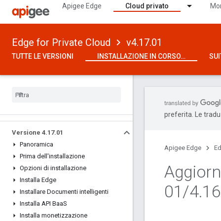
Apigee Edge
Cloud privato
Mon
Edge for Private Cloud
v4.17.01
TUTTE LE VERSIONI
INSTALLAZIONE IN CORSO…
SUI
preferita. Le trad
Versione 4
.
17
.
01
Panoramica
Apigee Edge
Ed
Prima dell'installazione
Aggiorn
Opzioni di installazione
Installa Edge
01
/
4
.
16
Installare Documenti intelligenti
Installa API Baa
S
Installa monetizzazione