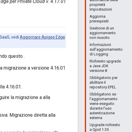
Edge per Private Cloud v. 4.17.01
proprietà
impostazioni
Aggiorna
prerequisiti
Gestione di un
aggiornamento
 BaaS, vedi
Aggiornare Apigee Edge
non riuscito
Informazioni
sull'aggiornamento
di Logging
ando questo .
Richiesto upgrade
a Java JDK
la migrazione a versione 4.16.01
versione 8
Obbligatorio per
abilitare il
la 4.16.01.
repository EPEL
Obbligatorio se
uire la migrazione a alla
l'aggiornamento
viene eseguito
durante l'uso
autenticazione
va: Migrazione diretta alla
esterna
Upgrade richiesto
a Qpid 1.35