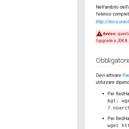
Nell'ambito dell
l'elenco completo
http://docs.ora
Avviso:
questa
l'upgrade a JDK 8.
Obbligatorio
Devi attivare
Pac
utilizzare dipen
Per RedHa
&gt; wg
7.noarc
Per RedHa
wget ht