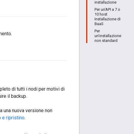
installazione
Per un'API a 7 o
10 host
Installazione di
BaaS
Per
mento.
un'installazione
non standard
to di tutti i nodi per motivi di
ire il backup.
o a una nuova versione non
e ripristino
.