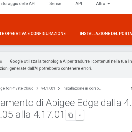
itoraggio delle API
Sense
API
Altro
TE OPERATIVA E CONFIGURAZIONE
INSTALLAZIONE DEL PORTAL
Google utilizza la tecnologia AI per tradurre i contenuti nella tua l
uzioni generate dall'AI potrebbero contenere errori.
ge for Private Cloud
v4.17.01
Installazione in corso…
amento di Apigee Edge dalla 4
.
.
05 alla 4
.
17
.
01