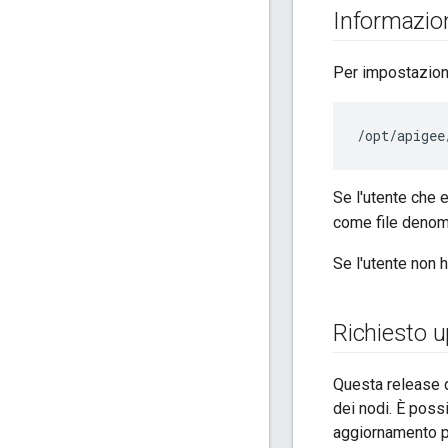
Informazio
Per impostazione 
/
opt
/
apigee
Se l'utente che e
come file deno
Se l'utente non
Richiesto 
Questa release d
dei nodi. È poss
aggiornamento pu