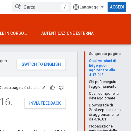
/
ACCEDI
E IN CORSO...
AUTENTICAZIONE ESTERNA
Su questa pagina
ingua
Quali versioni di
Edge puoi
aggiornare alla
4.17.01?
Chi può eseguire
l'aggiornamento
Questa pagina è stata utile?
Quali componenti
16
.
devi aggiornare
INVIA FEEDBACK
Downgrade di
Zookeeper in caso
di aggiornamento
da 4.16.01
Propagazione
automatica della