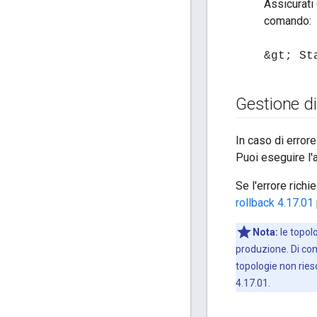
Assicurati
comando:
&gt; St
Gestione d
In caso di error
Puoi eseguire l'a
Se l'errore rich
rollback 4.17.01
Nota:
le topol
produzione. Di con
topologie non ries
4.17.01.