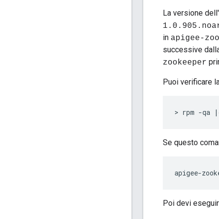
La versione del
1.0.905.noa
in
apigee-zo
successive dalla
pri
zookeeper
Puoi verificare 
> rpm -qa |
Se questo coman
apigee-zook
Poi devi eseguir