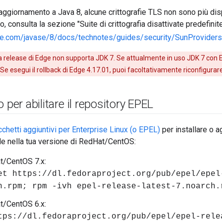
'aggiornamento a Java 8, alcune crittografie TLS non sono più dis
, consulta la sezione "Suite di crittografia disattivate predefinite
cle.com/javase/8/docs/technotes/guides/security/SunProviders
 release di Edge non supporta JDK 7. Se attualmente in uso JDK 7 con E
 Se esegui il rollback di Edge 4.17.01, puoi facoltativamente riconfigurar
 per abilitare il repository EPEL
chetti aggiuntivi per Enterprise Linux (o EPEL)
per installare o 
de nella tua versione di RedHat/CentOS:
t/CentOS 7.x:
et https://dl.fedoraproject.org/pub/epel/epel
h.rpm; rpm -ivh epel-release-latest-7.noarch.
t/CentOS 6.x:
tps://dl.fedoraproject.org/pub/epel/epel-rele