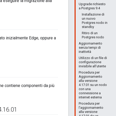
a eseguire la migrazione alla
Upgrade richiesto
a Postgres 9.4
Installazione di
un nuovo
Postgres nodo in
standby
Ritiro di un
Postgres nodo
ato inizialmente Edge, oppure a
Aggiornamento
senza tempi di
inattività
Utilizzo di un file di
configurazione
invisibile all'utente
Procedura per
Aggiornamento
alla versione
4.17.01 su un nodo
che contiene componenti da più
con una
connessione a
internet esterna
Procedura per
l'aggiornamento
4
.
16
.
01
alla versione
4.17.01 da un