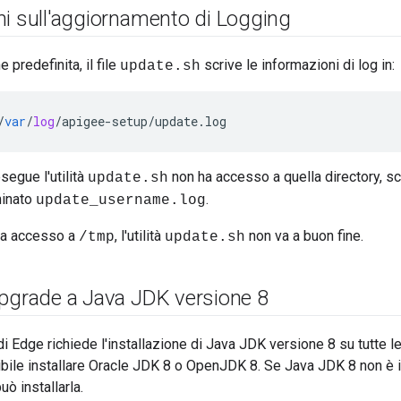
ni sull'aggiornamento di Logging
predefinita, il file
scrive le informazioni di log in:
update.sh
/
var
/
log
/
apigee
-
setup
/
update
.
log
segue l'utilità
non ha accesso a quella directory, scr
update.sh
minato
.
update_username.log
 ha accesso a
, l'utilità
non va a buon fine.
/tmp
update.sh
upgrade a Java JDK versione 8
i Edge richiede l'installazione di Java JDK versione 8 su tutte l
ibile installare Oracle JDK 8 o OpenJDK 8. Se Java JDK 8 non è in
ò installarla.