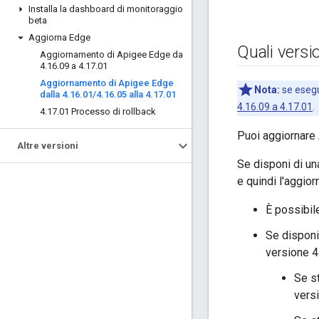
Installa la dashboard di monitoraggio
beta
Aggiorna Edge
Quali versi
Aggiornamento di Apigee Edge da
4
.
16
.
09 a 4
.
17
.
01
Aggiornamento di Apigee Edge
Nota:
se esegu
dalla 4
.
16
.
01
/
4
.
16
.
05 alla 4
.
17
.
01
4.16.09 a 4.17.01
.
4
.
17
.
01 Processo di rollback
Puoi aggiornare 
Altre versioni
Se disponi di un
e quindi l'aggio
È possibil
Se disponi
versione 4.
Se s
versi