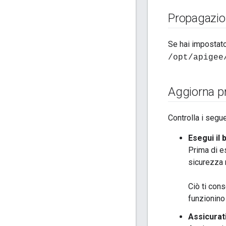
Propagazio
Se hai impostato
/opt/apigee
Aggiorna pr
Controlla i segu
Esegui il b
Prima di e
sicurezza 
Ciò ti con
funzionino
Assicurat