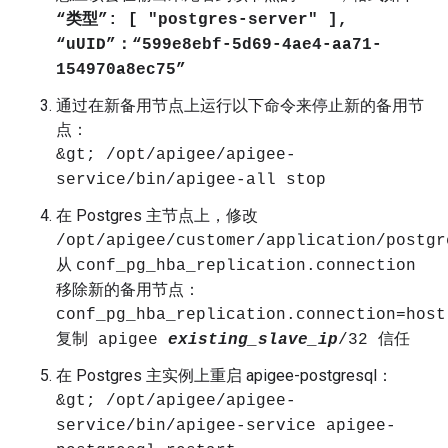
“类型”: [ "postgres-server" ],
“uUID”：“599e8ebf-5d69-4ae4-aa71-
154970a8ec75”
通过在新备用节点上运行以下命令来停止新的备用节
点：
&gt; /opt/apigee/apigee-
service/bin/apigee-all stop
在 Postgres 主节点上，修改
/opt/apigee/customer/application/postgr
从
conf_pg_hba_replication.connection
移除新的备用节点：
conf_pg_hba_replication.connection=host
复制 apigee
existing_slave_ip
/32 信任
在 Postgres 主实例上重启 apigee-postgresql：
&gt; /opt/apigee/apigee-
service/bin/apigee-service apigee-