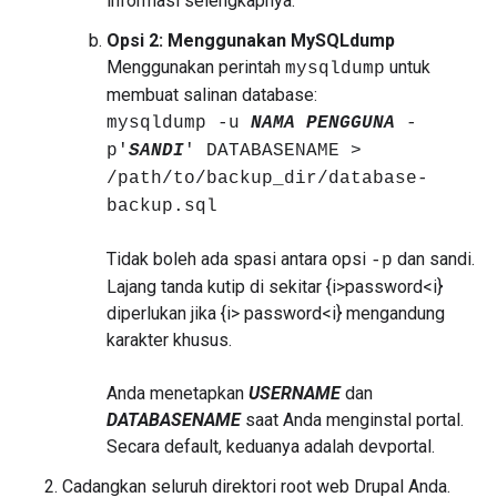
informasi selengkapnya.
Opsi 2: Menggunakan MySQLdump
Menggunakan perintah
untuk
mysqldump
membuat salinan database:
mysqldump -u
NAMA PENGGUNA
-
p'
SANDI
' DATABASENAME >
/path/to/backup_dir/database-
backup.sql
Tidak boleh ada spasi antara opsi
dan sandi.
-p
Lajang tanda kutip di sekitar {i>password<i}
diperlukan jika {i> password<i} mengandung
karakter khusus.
Anda menetapkan
USERNAME
dan
DATABASENAME
saat Anda menginstal portal.
Secara default, keduanya adalah devportal.
Cadangkan seluruh direktori root web Drupal Anda.