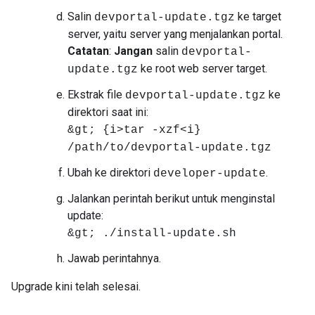
Salin
ke target
devportal-update.tgz
server, yaitu server yang menjalankan portal.
Catatan
:
Jangan
salin
devportal-
ke root web server target.
update.tgz
Ekstrak file
ke
devportal-update.tgz
direktori saat ini:
&gt; {i>tar -xzf<i}
/path/to/devportal-update.tgz
Ubah ke direktori
.
developer-update
Jalankan perintah berikut untuk menginstal
update:
&gt; ./install-update.sh
Jawab perintahnya.
Upgrade kini telah selesai.