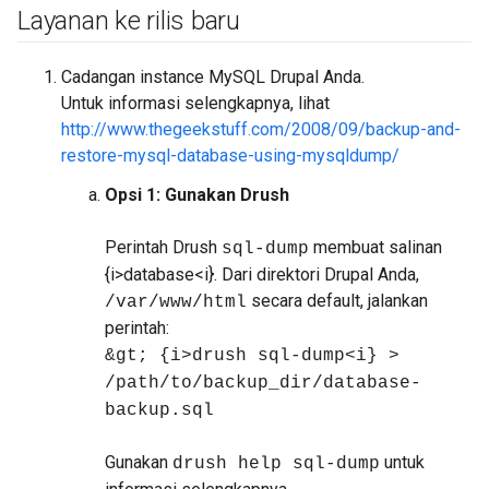
Layanan ke rilis baru
Cadangan instance MySQL Drupal Anda.
Untuk informasi selengkapnya, lihat
http://www.thegeekstuff.com/2008/09/backup-and-
restore-mysql-database-using-mysqldump/
Opsi 1: Gunakan Drush
Perintah Drush
membuat salinan
sql-dump
{i>database<i}. Dari direktori Drupal Anda,
secara default, jalankan
/var/www/html
perintah:
&gt; {i>drush sql-dump<i} >
/path/to/backup_dir/database-
backup.sql
Gunakan
untuk
drush help sql-dump