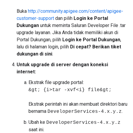
Buka
http://community.apigee.com/content/apigee-
customer-support
dan pilih
Login ke Portal
Dukungan
untuk meminta Saluran Developer File .tar
upgrade layanan. Jika Anda tidak memiliki akun di
Portal Dukungan, pilih
Login ke Portal Dukungan
,
lalu di halaman login, pilih
Di cepat? Berikan tiket
dukungan di sini
.
Untuk upgrade di server dengan koneksi
internet:
Ekstrak file upgrade portal:
&gt; {i>tar -xvf<i} file&gt;
Ekstrak perintah ini akan membuat direktori baru
bernama
.
DeveloperServices-4.x.y.z
Ubah ke
DeveloperServices-4.x.y.z
saat ini.