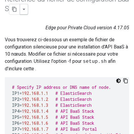
S
Edge pour Private Cloud version 4.17.05
Vous trouverez ci-dessous un exemple de fichier de
configuration silencieuse pour une installation d'API BaaS à
10 nœuds. Modifier ce fichier si nécessaire pour votre
configuration. Utilisez l'option -f pour
afin
setup.sh
d'inclure cette .
# Specify IP address or DNS name of node.
IP1
=
192.168
.
1.1
# ElasticSearch
IP2
=
192.168
.
1.2
# ElasticSearch
IP3
=
192.168
.
1.3
# ElasticSearch
IP4
=
192.168
.
1.4
# API BaaS Stack
IP5
=
192.168
.
1.5
# API BaaS Stack
IP6
=
192.168
.
1.6
# API BaaS Stack
IP7
=
192.168
.
1.7
# API BaaS Portal