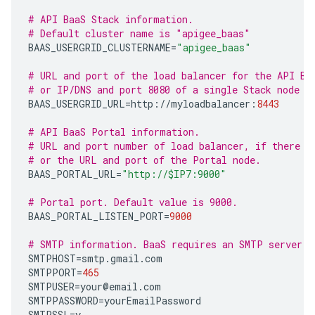
# API BaaS Stack information.
# Default cluster name is "apigee_baas"
BAAS_USERGRID_CLUSTERNAME
=
"apigee_baas"
# URL and port of the load balancer for the API Ba
# or IP/DNS and port 8080 of a single Stack node w
BAAS_USERGRID_URL
=
http
:
//
myloadbalancer
:
8443
# API BaaS Portal information.
# URL and port number of load balancer, if there i
# or the URL and port of the Portal node.  
BAAS_PORTAL_URL
=
"http://$IP7:9000"
# Portal port. Default value is 9000.
BAAS_PORTAL_LISTEN_PORT
=
9000
# SMTP information. BaaS requires an SMTP server.
SMTPHOST
=
smtp
.
gmail
.
com
SMTPPORT
=
465
SMTPUSER
=
your
@
email
.
com
SMTPPASSWORD
=
yourEmailPassword
SMTPSSL
=
y