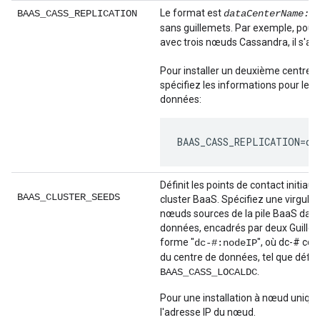
Le format est
BAAS_CASS_REPLICATION
dataCenterName:#
sans guillemets. Par exemple, pour 
avec trois nœuds Cassandra, il s'agi
Pour installer un deuxième centre 
spécifiez les informations pour les
données:
BAAS_CASS_REPLICATION=dc
Définit les points de contact initi
BAAS_CLUSTER_SEEDS
cluster BaaS. Spécifiez une virgule
nœuds sources de la pile BaaS dans
données, encadrés par deux Guillem
forme "
", où dc-# co
dc-#:nodeIP
du centre de données, tel que défini
.
BAAS_CASS_LOCALDC
Pour une installation à nœud unique
l'adresse IP du nœud.