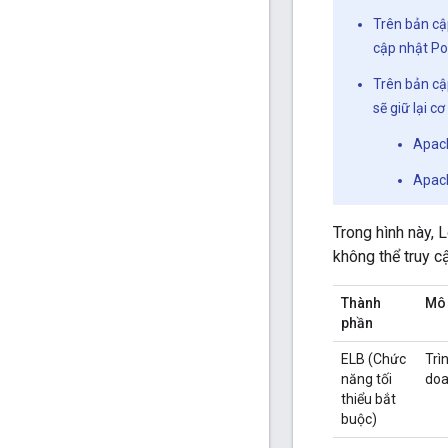
Trên bản cập
cập nhật Po
Trên bản cậ
sẽ giữ lại c
Apach
Apach
Trong hình này, 
không thể truy c
Thành
Mô 
phần
ELB (Chức
Trì
năng tối
doa
thiểu bắt
buộc)