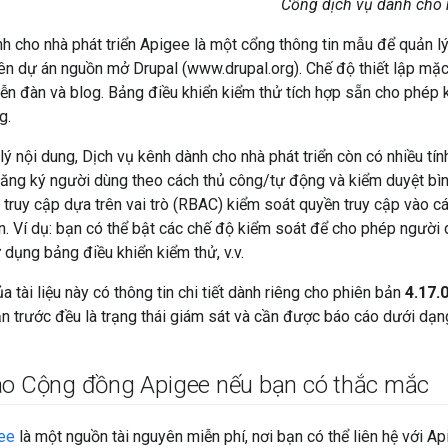
Cổng dịch vụ dành cho n
h cho nhà phát triển Apigee là một cổng thông tin mẫu để quản l
ên dự án nguồn mở Drupal (www.drupal.org). Chế độ thiết lập mặc
 diễn đàn và blog. Bảng điều khiển kiểm thử tích hợp sẵn cho phép 
g.
lý nội dung, Dịch vụ kênh dành cho nhà phát triển còn có nhiều tí
ăng ký người dùng theo cách thủ công/tự động và kiểm duyệt bìn
truy cập dựa trên vai trò (RBAC) kiểm soát quyền truy cập vào cá
ển. Ví dụ: bạn có thể bật các chế độ kiểm soát để cho phép người
ử dụng bảng điều khiển kiểm thử, v.v.
 tài liệu này có thông tin chi tiết dành riêng cho phiên bản
4.17.
n trước đều là trạng thái giám sát và cần được báo cáo dưới dạng
ào Cộng đồng Apigee nếu bạn có thắc mắc
ee
là một nguồn tài nguyên miễn phí, nơi bạn có thể liên hệ với 