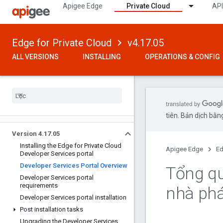
Apigee Edge
Private Cloud
API
Edge for Private Cloud
v4.17.05
ALL VERSIONS
INSTALLING
OPERATIONS & CONFIG
tiên. Bản dịch bằng
Version 4
.
17
.
05
Installing the Edge for Private Cloud
Apigee Edge
Ed
Developer Services portal
Developer Services Portal Overview
Tổng qu
Developer Services portal
requirements
nhà phá
Developer Services portal installation
Post installation tasks
Upgrading the Developer Services