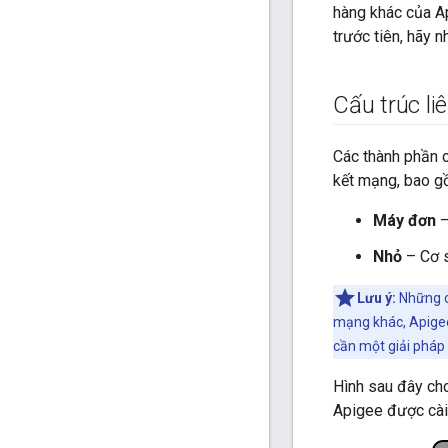
hàng khác của A
trước tiên, hãy 
Cấu trúc li
Các thành phần c
kết mạng, bao g
Máy đơn
–
Nhỏ
– Cơ s
Lưu ý:
Những cấ
mạng khác, Apigee 
cần một giải pháp 
Hình sau đây cho
Apigee được cài