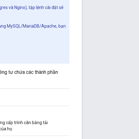
es và Nginx), tập lệnh cài đặt sẽ
sử dụng MySQL/MariaDB/Apache, bạn
riêng tư chứa các thành phần
g cấp trình cân bằng tải
của họ.