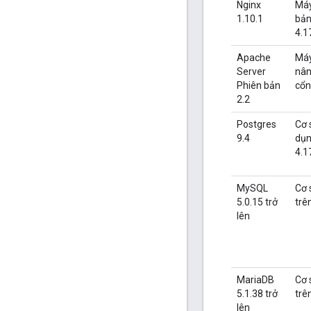
Nginx
Máy
1.10.1
bản
4.1
Apache
Máy
Server
nân
Phiên bản
cổn
2.2
Postgres
Cơ 
9.4
dụn
4.1
MySQL
Cơ 
5.0.15 trở
trê
lên
MariaDB
Cơ 
5.1.38 trở
trê
lên