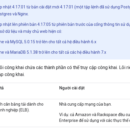
 nhật 4.17.01 từ bản cài đặt mới 4.17.01 (một tập lệnh đã sử dụng Postgr
stgres và Nginx.
p nhật lên phiên bản 4.17.05 từ phiên bản trước của cổng thông tin 
ơ sở dữ liệu và máy chủ web hiện có:
e và MySQL 5.0.15 trở lên cho tất cả hệ điều hành 6.x
e và MariaDB 5.1.38 trở lên cho tất cả các hệ điều hành 7.x
Lõi công khai chứa các thành phần có thể truy cập công khai. Lõi 
ập công khai.
tả
Người cài đặt
nh cân bằng tải dành cho
Nhà cung cấp mạng của bạn.
nh nghiệp (ELB).
Ví dụ: cả Amazon và Rackspace đều cun
Enterprise để sử dụng với các thực thể 