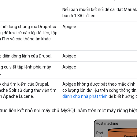
Nếu bạn muốn kết nối để cài đặt MariaD
bản 5.1.38 trở lên.
nhớ dùng chung mà Drupal sử
Apigee
g để lưu trữ các tệp tải lên, tập
h tĩnh và các thông tin khác.
o diện dòng lệnh của Drupal.
Apigee
g cụ viết tập lệnh phía máy
Apigee
.
 chủ tìm kiếm của Drupal.
Apigee không được bật theo mặc định. 
che Solr sử dụng thư viện tìm
có lượng lớn dữ liệu trên cổng thông t
m Apache Lucene.
dành cho nhà phát triển
để biết hướng 
trúc liên kết nhỏ nơi máy chủ MySQL nằm trên một máy riêng biệt