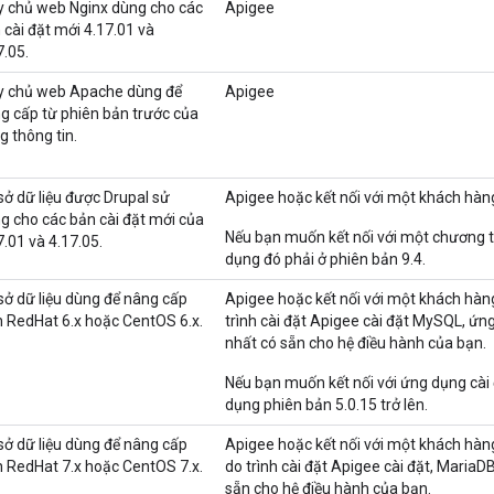
 chủ web Nginx dùng cho các
Apigee
 cài đặt mới 4.17.01 và
7.05.
 chủ web Apache dùng để
Apigee
g cấp từ phiên bản trước của
g thông tin.
sở dữ liệu được Drupal sử
Apigee hoặc kết nối với một khách hàng
g cho các bản cài đặt mới của
Nếu bạn muốn kết nối với một chương tr
7.01 và 4.17.05.
dụng đó phải ở phiên bản 9.4.
sở dữ liệu dùng để nâng cấp
Apigee hoặc kết nối với một khách hàng
n RedHat 6.x hoặc CentOS 6.x.
trình cài đặt Apigee cài đặt MySQL, ứn
nhất có sẵn cho hệ điều hành của bạn.
Nếu bạn muốn kết nối với ứng dụng cài
dụng phiên bản 5.0.15 trở lên.
sở dữ liệu dùng để nâng cấp
Apigee hoặc kết nối với một khách hàng
n RedHat 7.x hoặc CentOS 7.x.
do trình cài đặt Apigee cài đặt, MariaD
sẵn cho hệ điều hành của bạn.