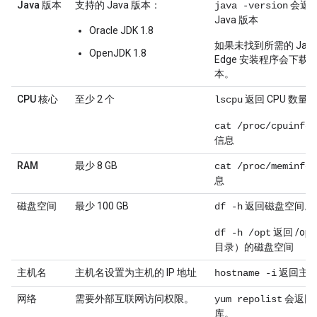
Java 版本
支持的 Java 版本：
会返
java -version
Java 版本
Oracle JDK 1.8
如果未找到所需的 Jav
OpenJDK 1.8
Edge 安装程序会下载
本。
CPU 核心
至少 2 个
返回 CPU 数量
lscpu
cat /proc/cpuinfo
信息
RAM
最少 8 GB
cat /proc/meminfo
息
磁盘空间
最少 100 GB
返回磁盘空间。
df -h
返回 /o
df -h /opt
目录）的磁盘空间
主机名
主机名设置为主机的 IP 地址
返回主机的
hostname -i
网络
需要外部互联网访问权限。
会返回
yum repolist
库。