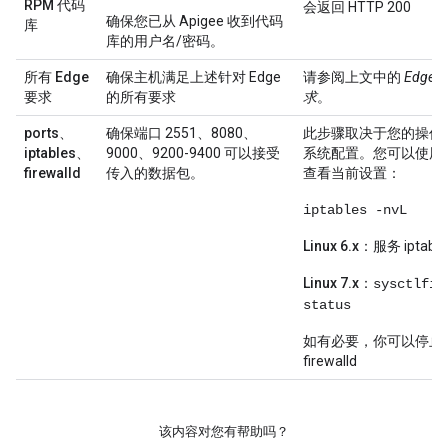
RPM 代码
会返回 HTTP 200
确保您已从 Apigee 收到代码
库
库的用户名/密码。
所有 Edge
确保主机满足上述针对 Edge
请参阅上文中的
Edge
要求
的所有要求
求
。
ports、
确保端口 2551、8080、
此步骤取决于您的操作
iptables、
9000、9200-9400 可以接受
系统配置。您可以使用
firewalld
传入的数据包。
查看当前设置：
iptables -nvL
Linux 6.x
：服务 iptabl
Linux 7.x
：
sysctlfir
status
如有必要，你可以停止 ipt
firewalld
该内容对您有帮助吗？