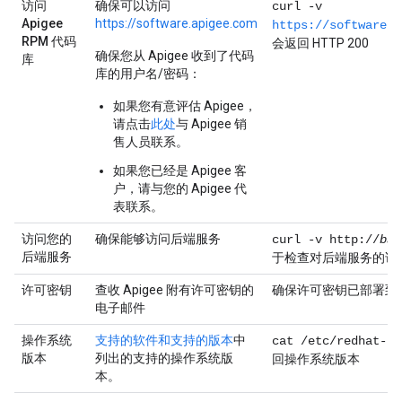
访问
确保可以访问
curl -v
Apigee
https://software.apigee.com
https://software.a
RPM 代码
会返回 HTTP 200
确保您从 Apigee 收到了代码
库
库的用户名/密码：
如果您有意评估 Apigee，
请点击
此处
与 Apigee 销
售人员联系。
如果您已经是 Apigee 客
户，请与您的 Apigee 代
表联系。
访问您的
确保能够访问后端服务
curl -v http://
bac
后端服务
于检查对后端服务的访
许可密钥
查收 Apigee 附有许可密钥的
确保许可密钥已部署到
电子邮件
操作系统
支持的软件和支持的版本
中
cat /etc/redhat-re
版本
列出的支持的操作系统版
回操作系统版本
本。