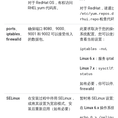
对于 RedHat OS，有权访问
RHEL yum 代码库。
对于 RedHat，请通过
/etc/yum.repos.d/r
检查代码库
rhui.repo
ports、
确保端口 8080、9000、
此要求取决于您的操作
iptables、
9001 和 9002 可以接受传入
系统配置。您可以使用
firewalld
的数据包。
查看当前设置：
iptables -nvL
Linux 6.x
：服务 iptabl
Linux 7.x
：
sysctlfir
status
如有必要，你可以停止 ipt
firewalld
SELinux
在安装过程中停用 SELinux，
暂时将 SELinux 设
或将其设置为宽容模式。安
在 Linux 6.x 操作系统
装后重新启用（如有必要）
echo 0 > /selinux/