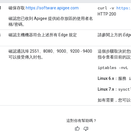
M
確保存取
https://software.apigee.com
curl -v
https:
HTTP 200
確認您已收到 Apigee 提供給存放區的使用者名
稱/密碼。
條
確認主機機器符合上述所有 Edge 規定
請參閱上方的
Ed
s、
確認通訊埠 2551、8080、9000、9200 - 9400
這個步驟取決於您的
可以接受傳入封包。
指令查看目前的設
iptables -nvL
Linux 6.x
：
服務 i
Linux 7.x
：
sysct
如有需要，您可以停止
這對你有幫助嗎？