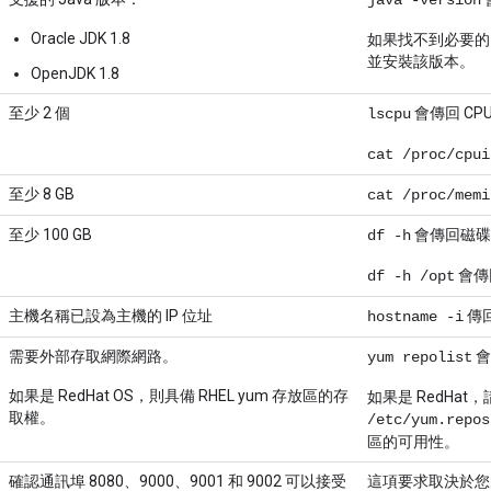
java -version
Oracle JDK 1.8
如果找不到必要的 J
並安裝該版本。
OpenJDK 1.8
至少 2 個
會傳回 CP
lscpu
cat /proc/cpui
至少 8 GB
cat /proc/memi
至少 100 GB
會傳回磁碟
df -h
會傳回
df -h /opt
主機名稱已設為主機的 IP 位址
傳回
hostname -i
需要外部存取網際網路。
會
yum repolist
如果是 RedHat OS，則具備 RHEL yum 存放區的存
如果是 RedHat
取權。
/etc/yum.repos
區的可用性。
確認通訊埠 8080、9000、9001 和 9002 可以接受
這項要求取決於您的