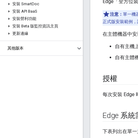
Edge「全方
安裝 Smart
Doc
安裝 API Baa
S
注意：
單一機
安裝營利功能
正式版安裝範例，
安裝 Beta 版監控資訊主頁
更新邊緣
在主體機器中安裝 P
自有主機
其他版本
自有主體機器
授權
每次安裝 Edg
Edge 系
下表列出在單一主