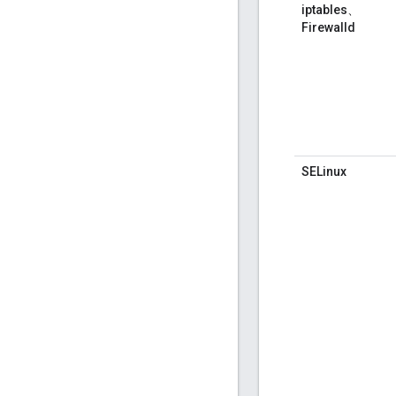
iptables、
Firewalld
SELinux