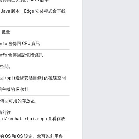
ava 版本，Edge 安裝程式會下載
U 數量
會傳回 CPU 資訊
nfo
會傳回記憶體資訊
nfo
空間。
 /opt (邊緣安裝目錄) 的磁碟空間
主機的 IP 位址
傳回可用的存放區。
，請前往
查看存放
.d/redhat-rhui.repo
 OS 和 OS 設定。您可以利用多